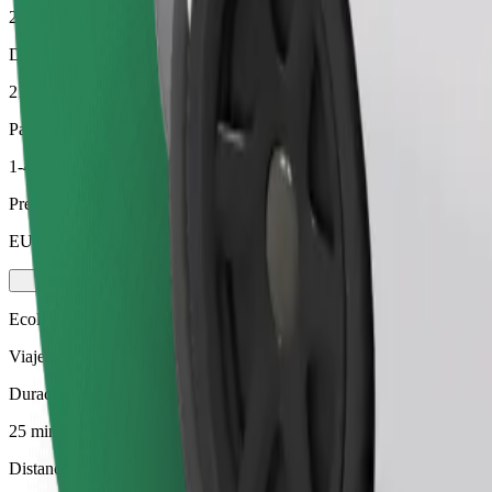
25 min
Distancia estimada
21,2 km
Pasajeros
1-4
Precio estimado
EUR 40,50
Ecológico
Viajes eficientes en vehículos híbridos y eléctricos
Duración estimada del viaje
25 min
Distancia estimada