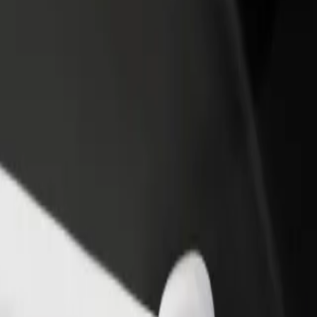
adir un restaurante o tienda
Registrarse como propietario de
B
egá a más clientes y maximizá tus
flota
P
nancias
Añadí tu flota a Bolt y potenciá tus
t
ingresos
tz
latz? Explorá nuestros servicios y encontrá la opción perfecta para tu
Descargá la app de Bolt