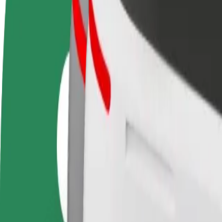
Preguntas frecuentes
Colaborar como conductor
Colaborar como repartidor
Añ
Gana dinero colaborando
Repartí comida y cobrá todas las
Ll
con Bolt
semanas
ga
Cómo ir de Terminal 1 Vienna Airport a Schwedenpla
¿Buscás la mejor forma de ir de Terminal 1 Vienna Airport a Schwedenp
Origen
Terminal 1 Vienna Airport
Destino
Schwedenplatz
Comodidad y confort a un botón de distancia
Bolt