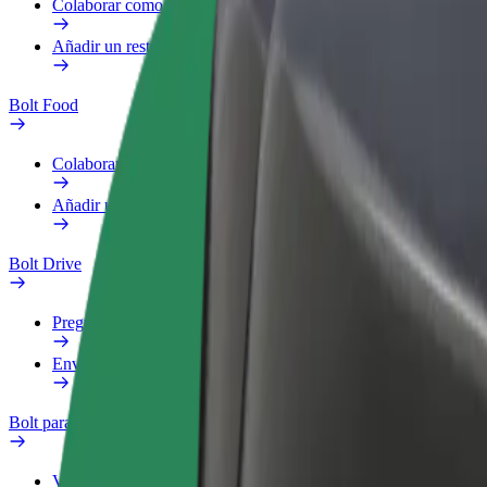
Colaborar como repartidor
Añadir un restaurante o tienda
Bolt Food
Colaborar como repartidor
Añadir un restaurante o tienda
Bolt Drive
Preguntas frecuentes
Enviar aviso sobre un vehículo
Bolt para empresas
Ventajas