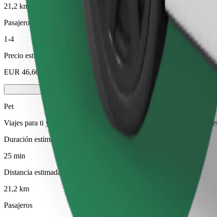
21,2 km
Pasajeros
1-4
Precio estimado
EUR 46,60
Pet
Viajes para ti y tu mascota. Los perros deben llevar bozal, los animal
Duración estimada del viaje
25 min
Distancia estimada
21,2 km
Pasajeros