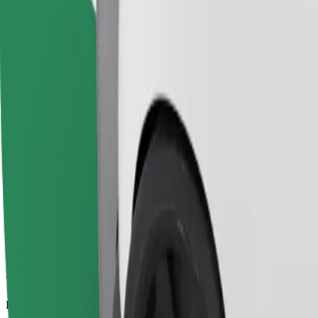
Viajes fiables en coches estándar de tamaño medio.
Duración estimada del viaje
25 min
Distancia estimada
21,2 km
Pasajeros
1-4
Precio estimado
EUR 45,70
Economy
Viajes asequibles en coches estándar
Duración estimada del viaje