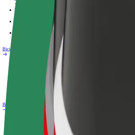
Perfil de trabajo
Productos
Bolt Food para empresas
Bicis
Safety Lab
Informar de un problema
Preguntas frecuentes
Bolt Plus
Beneficios
Cómo unirse