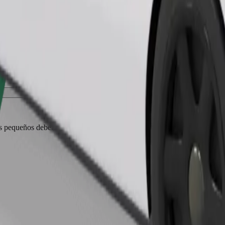
Pedir viaje
es pequeños deben ir en transportín y los asientos deben protegerse con