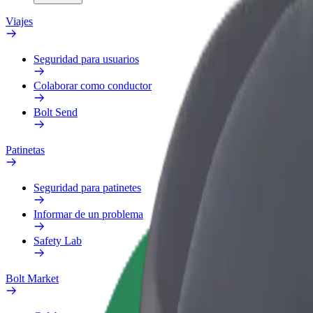
Viajes
Seguridad para usuarios
Colaborar como conductor
Bolt Send
Patinetas
Seguridad para patinetes
Informar de un problema
Safety Lab
Bolt Market