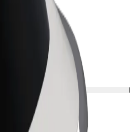
olt para empresas
roductos y servicios de Bolt adaptados a
u empresa
 viaje.