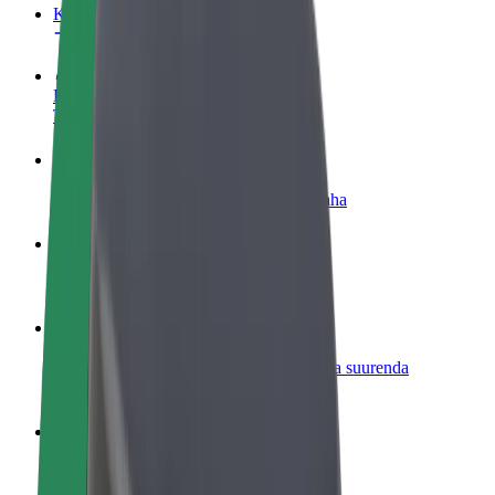
KKK
Hakka juhiks
Teeni siis, kui sulle sobib
Hakka kulleriks
Toimeta tellimused kohale ja teeni lisaraha
Lisa restoran või pood
Leia rohkem kliente ja suurenda müüki
Liitu sõidukipargi omanikuna
Lisa oma sõidukipark Bolti platvormile ja suurenda
sissetulekut
Bolt for Business
Bolti teenused sinu ettevõttele