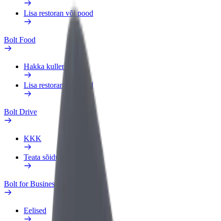
Lisa restoran või pood
Bolt Food
Hakka kulleriks
Lisa restoran või pood
Bolt Drive
KKK
Teata sõidukist
Bolt for Business
Eelised