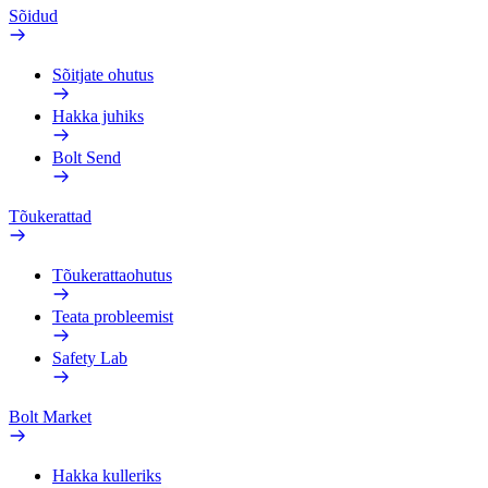
Sõidud
Sõitjate ohutus
Hakka juhiks
Bolt Send
Tõukerattad
Tõukerattaohutus
Teata probleemist
Safety Lab
Bolt Market
Hakka kulleriks