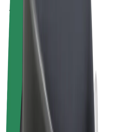
Tingimused
Privaatsus
Küpsised
© 2026 Bolt Technology OÜ
Teenused
Sõidud
Tõukerattad
Bolt Market
Bolt Food
Bolt Drive