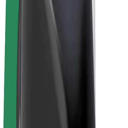
Bolt for Business
Elektrijalgrattad
Bolt Plus
Teeni Boltiga
Juhid
Juhi sissetulek
Kullerid
Kulleri sissetulek
Bolt Food restoranidele ja poodidele
Sõidukipargid
Frantsiisid
Ettevõte