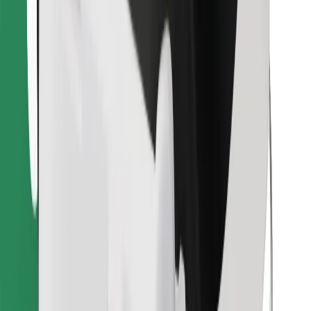
Leia oma lemmiktoidud!
Laadi alla Bolt Foodi rakendus