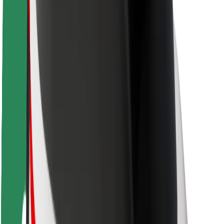
Sõitjate ohutus
Juhtide ohutus
Tõukerattaohutus
Safety Lab
Linnad
Asukohad
Lahendused linnadele
Lennujaamad
Bolti laadimisdokid
Klienditugi
Sõitjatele
Juhtidele