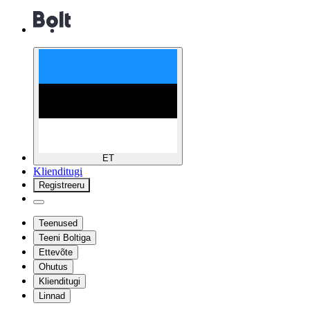
ET
Klienditugi
Registreeru
Teenused
Teeni Boltiga
Ettevõte
Ohutus
Klienditugi
Linnad