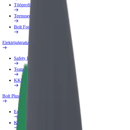
Tööprofiil
Teenused
Bolt Food for Business
Elektrijalgrattad
Safety Lab
Teata probleemist
KKK
Bolt Plus
Eelised
Kuidas liituda