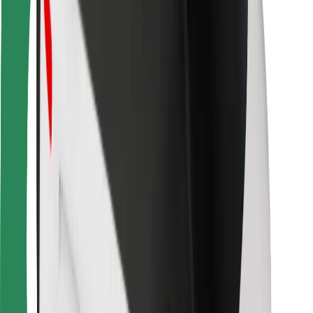
Kulleritele
Bolt Food
Sõidukiparkidele
Restoranidele
Bolt for Business
Muu
Tarnijad
Tingimused
Küpsised
Turvalisus
Telli auto minutitega!
Laadi alla Bolti rakendus