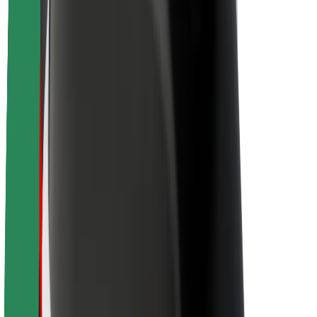
Töövõimalused
Boltist lähemalt
Bolt ja kestlikkus
Nullprojekt
Blogi
Uudised
Kaubamärgi suunised
Missioon
Investorsuhted
Juhtkond
Bränd
Meedia
Urban Fund
Ohutus