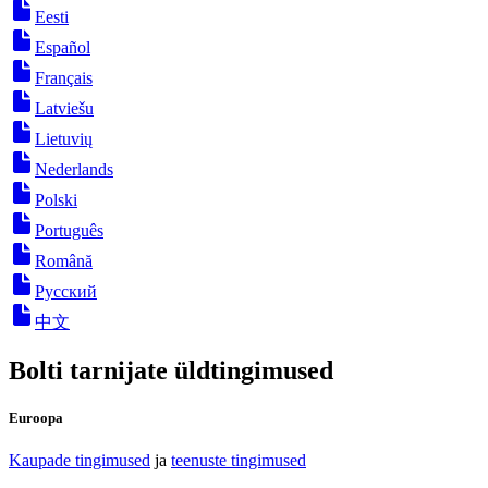
Eesti
Español
Français
Latviešu
Lietuvių
Nederlands
Polski
Português
Română
Русский
中文
Bolti tarnijate üldtingimused
Euroopa
Kaupade tingimused
ja
teenuste tingimused