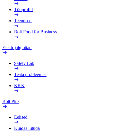
Tööprofiil
Teenused
Bolt Food for Business
Elektrijalgrattad
Safety Lab
Teata probleemist
KKK
Bolt Plus
Eelised
Kuidas liituda