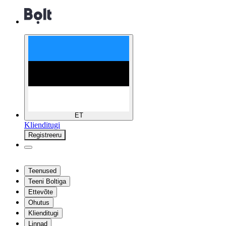
ET
Klienditugi
Registreeru
Teenused
Teeni Boltiga
Ettevõte
Ohutus
Klienditugi
Linnad