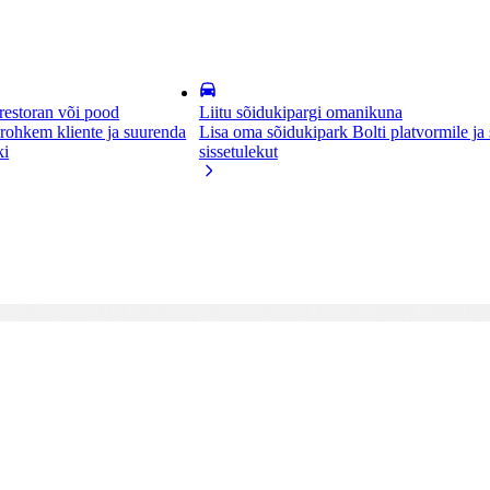
 restoran või pood
Liitu sõidukipargi omanikuna
 rohkem kliente ja suurenda
Lisa oma sõidukipark Bolti platvormile ja
ki
sissetulekut