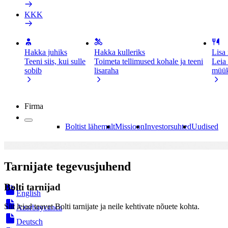
KKK
Hakka juhiks
Hakka kulleriks
Lisa
Teeni siis, kui sulle
Toimeta tellimused kohale ja teeni
Leia
sobib
lisaraha
müü
Firma
Boltist lähemalt
Missioon
Investorsuhted
Uudised
Tarnijate tegevusjuhend
Bolti tarnijad
English
Siit leiad teavet Bolti tarnijate ja neile kehtivate nõuete kohta.
Azərbaycanca
Deutsch