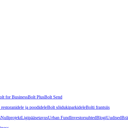
olt for Business
Bolt Plus
Bolt Send
restoranidele ja poodidele
Bolt sõidukiparkidele
Bolti frantsiis
s
Nullprojekt
Ligipääsetavus
Urban Fund
Investorsuhted
Blogi
Uudised
Br
iness