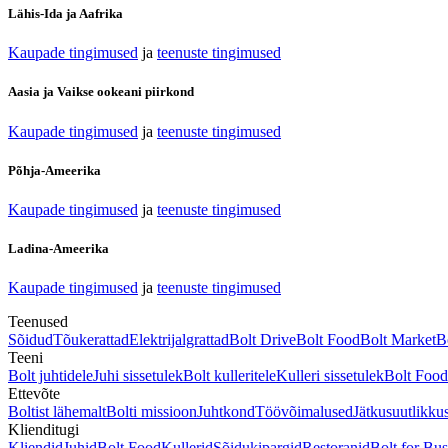
Lähis-Ida ja Aafrika
Kaupade tingimused
ja
teenuste tingimused
Aasia ja Vaikse ookeani piirkond
Kaupade tingimused
ja
teenuste tingimused
Põhja-Ameerika
Kaupade tingimused
ja
teenuste tingimused
Ladina-Ameerika
Kaupade tingimused
ja
teenuste tingimused
Teenused
Sõidud
Tõukerattad
Elektrijalgrattad
Bolt Drive
Bolt Food
Bolt Market
B
Teeni
Bolt juhtidele
Juhi sissetulek
Bolt kulleritele
Kulleri sissetulek
Bolt Food 
Ettevõte
Boltist lähemalt
Bolti missioon
Juhtkond
Töövõimalused
Jätkusuutlikku
Klienditugi
Kliendid
Juhid
Bolt Food
Kullerid
Sõidukipargid
Restoranid
Bolt for Bus