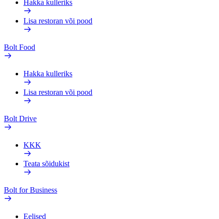
Hakka kulleriks
Lisa restoran või pood
Bolt Food
Hakka kulleriks
Lisa restoran või pood
Bolt Drive
KKK
Teata sõidukist
Bolt for Business
Eelised