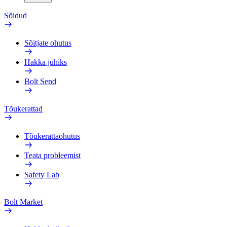
Sõidud
Sõitjate ohutus
Hakka juhiks
Bolt Send
Tõukerattad
Tõukerattaohutus
Teata probleemist
Safety Lab
Bolt Market