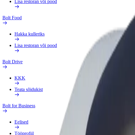
Lisa restoran või pood
Bolt Food
Hakka kulleriks
Lisa restoran või pood
Bolt Drive
KKK
Teata sõidukist
Bolt for Business
Eelised
Tööprofiil