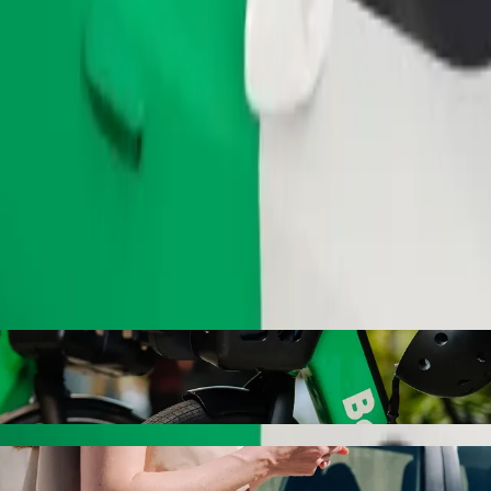
Telli sõit
te sihtkohta Bristol Palace Hotel