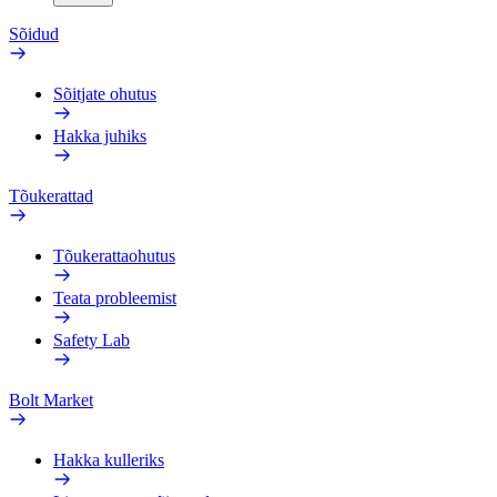
Sõidud
Sõitjate ohutus
Hakka juhiks
Tõukerattad
Tõukerattaohutus
Teata probleemist
Safety Lab
Bolt Market
Hakka kulleriks