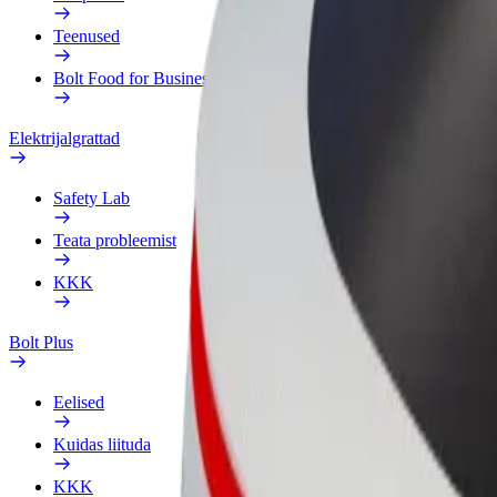
Teenused
Bolt Food for Business
Elektrijalgrattad
Safety Lab
Teata probleemist
KKK
Bolt Plus
Eelised
Kuidas liituda
KKK