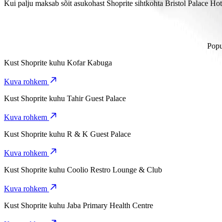
Sõidukategooriat Keke kasutades kulub asukohast Shoprite sihtkohta
Kui palju maksab sõit asukohast Shoprite sihtkohta Bristol Palace Hot
Sõidukategooriat Keke kasutades maksab sõit asukohast Shoprite s
Popu
Kust
Shoprite
kuhu
Kofar Kabuga
Kuva rohkem
Kust
Shoprite
kuhu
Tahir Guest Palace
Kuva rohkem
Kust
Shoprite
kuhu
R & K Guest Palace
Kuva rohkem
Kust
Shoprite
kuhu
Coolio Restro Lounge & Club
Kuva rohkem
Kust
Shoprite
kuhu
Jaba Primary Health Centre