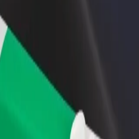
 restoran või pood
Liitu sõidukipargi omanikuna
 rohkem kliente ja suurenda
Lisa oma sõidukipark Bolti platvormile ja
ki
sissetulekut
lace Hotel
el? Tutvu meie teenustega ja leia endale sobivaim lahendus.
Laadi rakendus alla