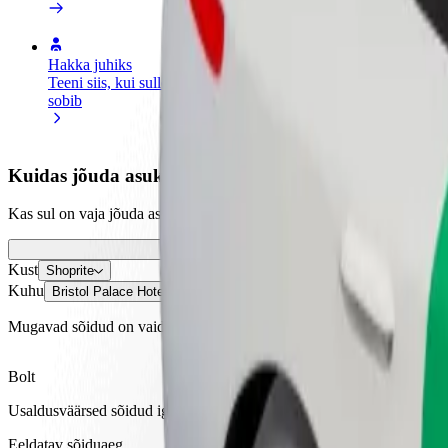
Hakka juhiks
Hakka kulleriks
Lisa
Teeni siis, kui sulle
Toimeta tellimused kohale ja teeni
Leia
sobib
lisaraha
müü
Kuidas jõuda asukohast Shoprite sihtkohta Bristol Pa
Kas sul on vaja jõuda asukohast Shoprite sihtkohta Bristol Palace Hot
Kust
Shoprite
Kuhu
Bristol Palace Hotel
Mugavad sõidud on vaid mõne nupuvajutuse kaugusel!
Bolt
Usaldusväärsed sõidud igapäevaste keskmise suurusega autodega.
Eeldatav sõiduaeg