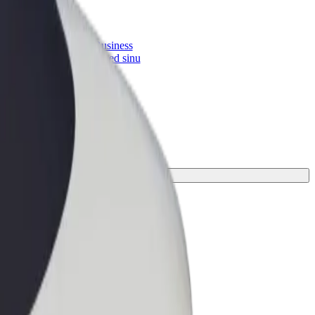
Bolt for Business
 suurenda
Bolti teenused sinu
ettevõttele