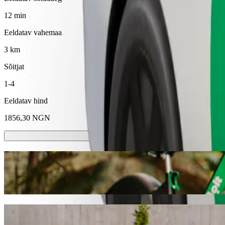
12 min
Eeldatav vahemaa
3 km
Sõitjat
1-4
Eeldatav hind
1856,30 NGN
Elektrilised tõuke- ja jalgrattad
Sõida linnas Kano elektritõukerattaste ja -jalgratastega
Laadi alla Bolti rakendus
Kasuta Bolti sõiduteenust asukohast Shopri