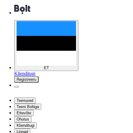
ET
Klienditugi
Registreeru
Teenused
Teeni Boltiga
Ettevõte
Ohutus
Klienditugi
Linnad