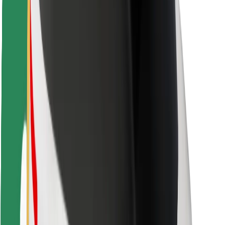
Sõitjate ohutus
Juhtide ohutus
Tõukerattaohutus
Safety Lab
Linnad
Asukohad
Lahendused linnadele
Lennujaamad
Bolti laadimisdokid
Klienditugi
Sõitjatele
Juhtidele