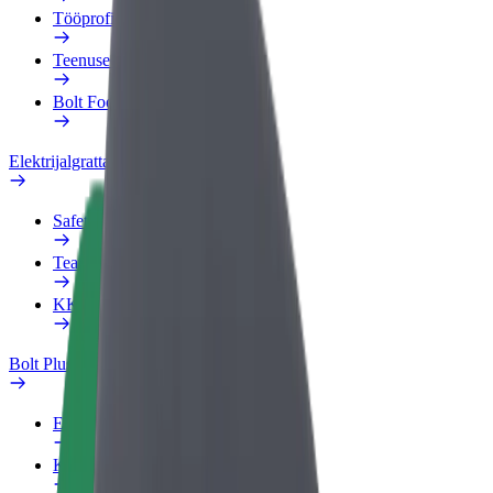
Tööprofiil
Teenused
Bolt Food for Business
Elektrijalgrattad
Safety Lab
Teata probleemist
KKK
Bolt Plus
Eelised
Kuidas liituda