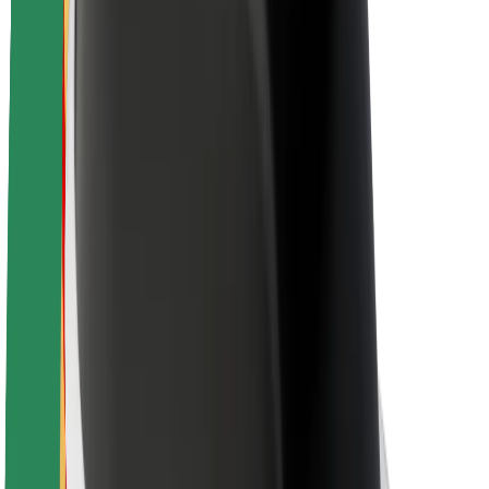
Töövõimalused
Boltist lähemalt
Bolt ja kestlikkus
Nullprojekt
Blogi
Uudised
Kaubamärgi suunised
Missioon
Investorsuhted
Juhtkond
Bränd
Meedia
Urban Fund
Ohutus