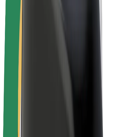
Bolt for Business
Elektrijalgrattad
Bolt Plus
Teeni Boltiga
Juhid
Juhi sissetulek
Kullerid
Kulleri sissetulek
Bolt Food restoranidele ja poodidele
Sõidukipargid
Frantsiisid
Ettevõte