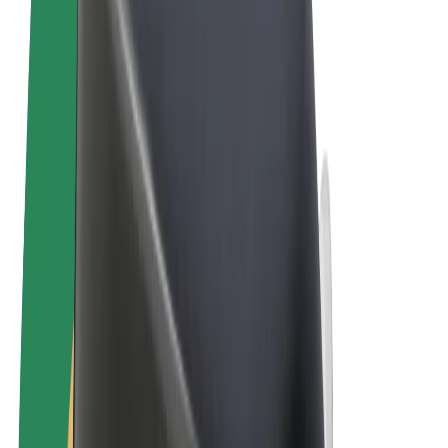
Tingimused
Privaatsus
Küpsised
© 2026 Bolt Technology OÜ
Teenused
Sõidud
Tõukerattad
Bolt Market
Bolt Food
Bolt Drive