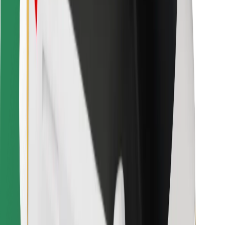
Kulleritele
Bolt Food
Sõidukiparkidele
Restoranidele
Bolt for Business
Muu
Tarnijad
Tingimused
Küpsised
Turvalisus
Telli auto minutitega!
Laadi alla Bolti rakendus