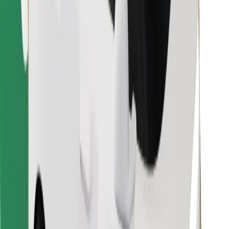
Leia oma lemmiktoidud!
Laadi alla Bolt Foodi rakendus