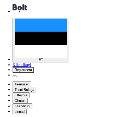
ET
Klienditugi
Registreeru
Teenused
Teeni Boltiga
Ettevõte
Ohutus
Klienditugi
Linnad