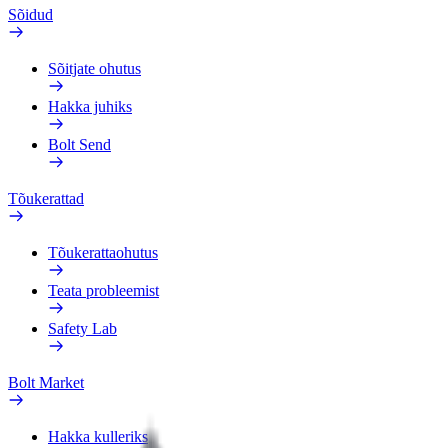
Sõidud
Sõitjate ohutus
Hakka juhiks
Bolt Send
Tõukerattad
Tõukerattaohutus
Teata probleemist
Safety Lab
Bolt Market
Hakka kulleriks