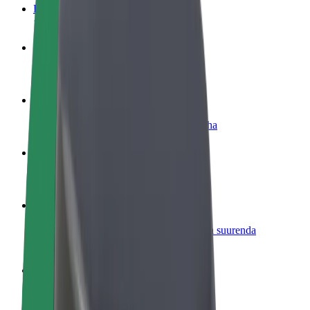
KKK
Hakka juhiks
Teeni siis, kui sulle sobib
Hakka kulleriks
Toimeta tellimused kohale ja teeni lisaraha
Lisa restoran või pood
Leia rohkem kliente ja suurenda müüki
Liitu sõidukipargi omanikuna
Lisa oma sõidukipark Bolti platvormile ja suurenda
sissetulekut
Bolt for Business
Bolti teenused sinu ettevõttele