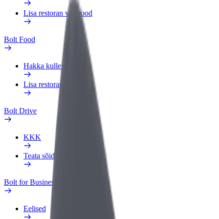
Lisa restoran või pood
Bolt Food
Hakka kulleriks
Lisa restoran või pood
Bolt Drive
KKK
Teata sõidukist
Bolt for Business
Eelised