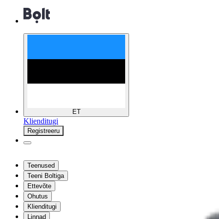
ET
Klienditugi
Registreeru
Teenused
Teeni Boltiga
Ettevõte
Ohutus
Klienditugi
Linnad