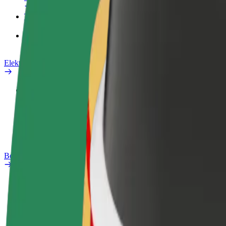
Teenused
Bolt Food for Business
Elektrijalgrattad
Safety Lab
Teata probleemist
KKK
Bolt Plus
Eelised
Kuidas liituda
KKK