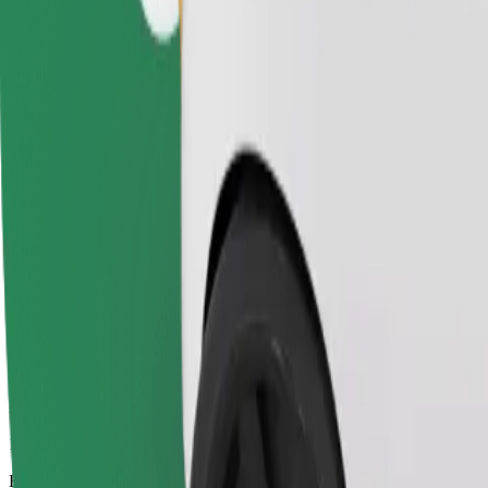
15 min
Eeldatav vahemaa
11,7 km
Sõitjat
1-4
Eeldatav hind
11,10 €
Comfort
Suuremad autod, kus on rohkem ruumi nii sõitjatele kui ka nende paga
Eeldatav sõiduaeg
15 min
Eeldatav vahemaa