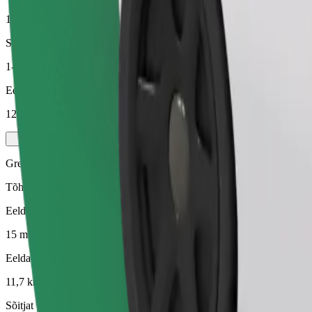
11,7 km
Sõitjat
1-4
Eeldatav hind
12,10 €
Green
Tõhusad sõidud hübriid- ja elektrisõidukitega
Eeldatav sõiduaeg
15 min
Eeldatav vahemaa
11,7 km
Sõitjat