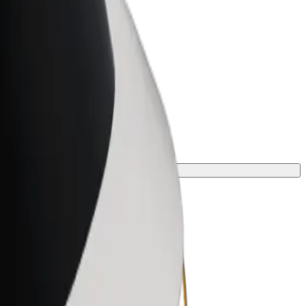
Bolt for Business
 suurenda
Bolti teenused sinu
ettevõttele