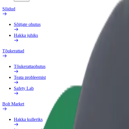
Sõidud
Sõitjate ohutus
Hakka juhiks
Tõukerattad
Tõukerattaohutus
Teata probleemist
Safety Lab
Bolt Market
Hakka kulleriks