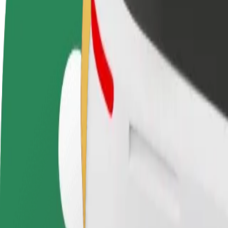
Hakka juhiks
Hakka kulleriks
Lisa
Teeni siis, kui sulle
Toimeta tellimused kohale ja teeni
Leia
sobib
lisaraha
müü
Kuidas jõuda asukohast Baltas Ruonis sihtkohta BI
Kas sul on vaja jõuda asukohast Baltas Ruonis sihtkohta BIG2? Tutvu
Kust
Baltas Ruonis
Kuhu
BIG2
Mugavad sõidud on vaid mõne nupuvajutuse kaugusel!
Bolt
Usaldusväärsed sõidud igapäevaste keskmise suurusega autodega.
Eeldatav sõiduaeg