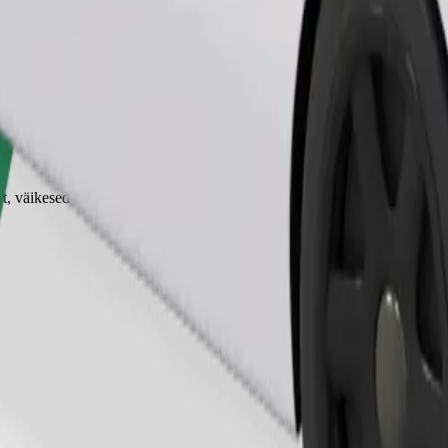
Telli sõit
 väikesed loomad vajavad kandekorvi ning istmed tuleb kaitsta tekiga