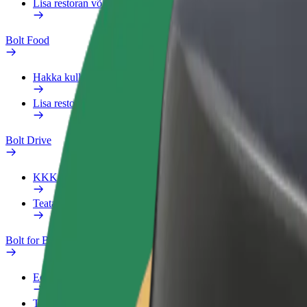
Lisa restoran või pood
Bolt Food
Hakka kulleriks
Lisa restoran või pood
Bolt Drive
KKK
Teata sõidukist
Bolt for Business
Eelised
Tööprofiil