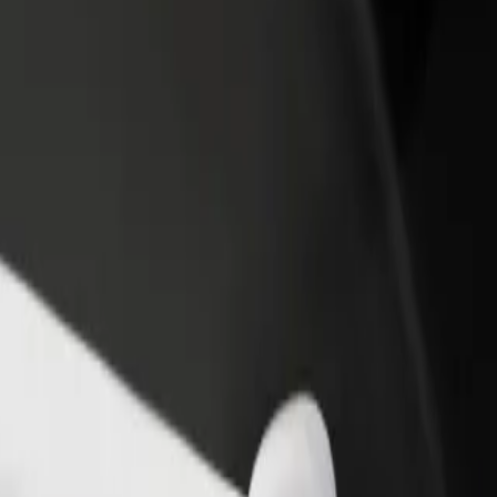
 restoran või pood
Liitu sõidukipargi omanikuna
 rohkem kliente ja suurenda
Lisa oma sõidukipark Bolti platvormile ja
ki
sissetulekut
G2
 meie teenustega ja leia endale sobivaim lahendus.
Laadi rakendus alla