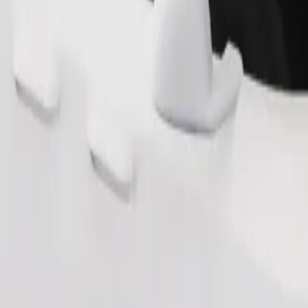
Telli sõit
sile