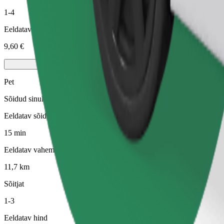
1-4
Eeldatav hind
9,60 €
Pet
Sõidud sinule ja sinu lemmikloomale. Koerad peavad kandma korvõret,
Eeldatav sõiduaeg
15 min
Eeldatav vahemaa
11,7 km
Sõitjat
1-3
Eeldatav hind