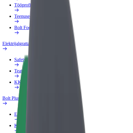
Tööprofiil
Teenused
Bolt Food for Business
Elektrijalgrattad
Safety Lab
Teata probleemist
KKK
Bolt Plus
Eelised
Kuidas liituda