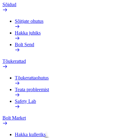
Sõidud
Sõitjate ohutus
Hakka juhiks
Bolt Send
Tõukerattad
Tõukerattaohutus
Teata probleemist
Safety Lab
Bolt Market
Hakka kulleriks