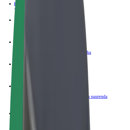
KKK
Hakka juhiks
Teeni siis, kui sulle sobib
Hakka kulleriks
Toimeta tellimused kohale ja teeni lisaraha
Lisa restoran või pood
Leia rohkem kliente ja suurenda müüki
Liitu sõidukipargi omanikuna
Lisa oma sõidukipark Bolti platvormile ja suurenda
sissetulekut
Bolt for Business
Bolti teenused sinu ettevõttele