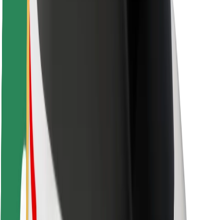
Sõitjate ohutus
Juhtide ohutus
Tõukerattaohutus
Safety Lab
Linnad
Asukohad
Lahendused linnadele
Lennujaamad
Bolti laadimisdokid
Klienditugi
Sõitjatele
Juhtidele