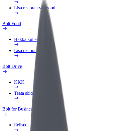
Lisa restoran või pood
Bolt Food
Hakka kulleriks
Lisa restoran või pood
Bolt Drive
KKK
Teata sõidukist
Bolt for Business
Eelised