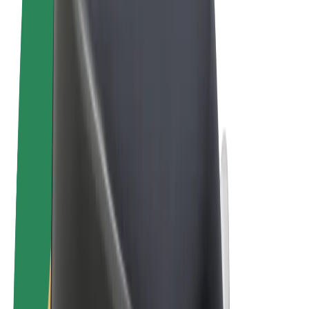
Tingimused
Privaatsus
Küpsised
© 2026 Bolt Technology OÜ
Teenused
Sõidud
Tõukerattad
Bolt Market
Bolt Food
Bolt Drive