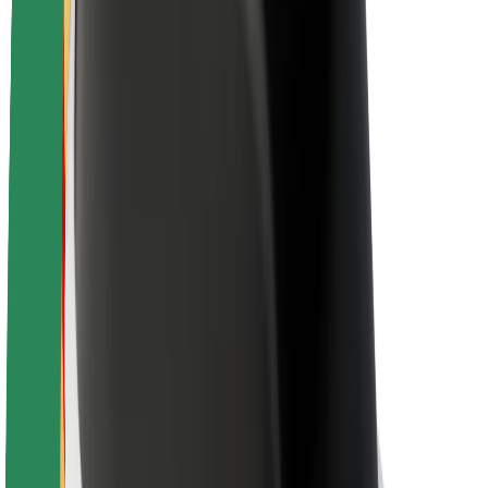
Töövõimalused
Boltist lähemalt
Bolt ja kestlikkus
Nullprojekt
Blogi
Uudised
Kaubamärgi suunised
Missioon
Investorsuhted
Juhtkond
Bränd
Meedia
Urban Fund
Ohutus