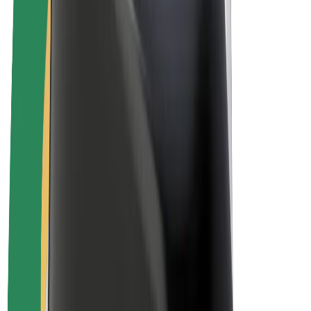
Bolt for Business
Elektrijalgrattad
Bolt Plus
Teeni Boltiga
Juhid
Juhi sissetulek
Kullerid
Kulleri sissetulek
Bolt Food restoranidele ja poodidele
Sõidukipargid
Frantsiisid
Ettevõte