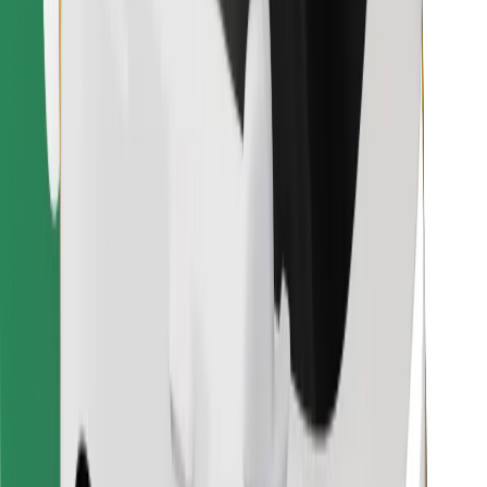
Leia oma lemmiktoidud!
Laadi alla Bolt Foodi rakendus