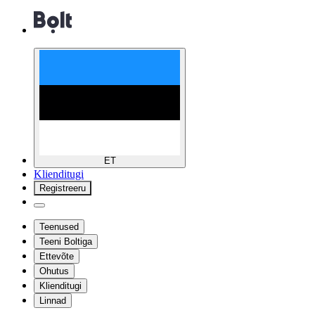
ET
Klienditugi
Registreeru
Teenused
Teeni Boltiga
Ettevõte
Ohutus
Klienditugi
Linnad