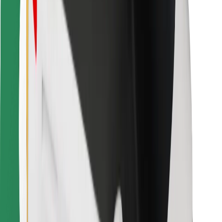
Kulleritele
Bolt Food
Sõidukiparkidele
Restoranidele
Bolt for Business
Muu
Tarnijad
Tingimused
Küpsised
Turvalisus
Telli auto minutitega!
Laadi alla Bolti rakendus