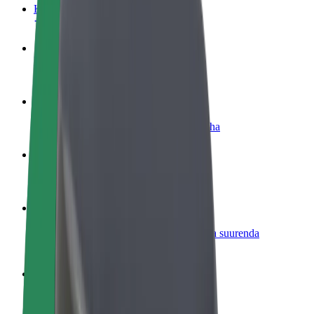
KKK
Hakka juhiks
Teeni siis, kui sulle sobib
Hakka kulleriks
Toimeta tellimused kohale ja teeni lisaraha
Lisa restoran või pood
Leia rohkem kliente ja suurenda müüki
Liitu sõidukipargi omanikuna
Lisa oma sõidukipark Bolti platvormile ja suurenda
sissetulekut
Bolt for Business
Bolti teenused sinu ettevõttele