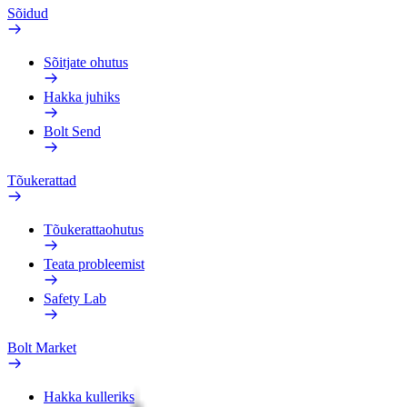
Sõidud
Sõitjate ohutus
Hakka juhiks
Bolt Send
Tõukerattad
Tõukerattaohutus
Teata probleemist
Safety Lab
Bolt Market
Hakka kulleriks