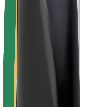
Bolt for Business
Elektrijalgrattad
Bolt Plus
Teeni Boltiga
Juhid
Juhi sissetulek
Kullerid
Kulleri sissetulek
Bolt Food restoranidele ja poodidele
Sõidukipargid
Frantsiisid
Ettevõte