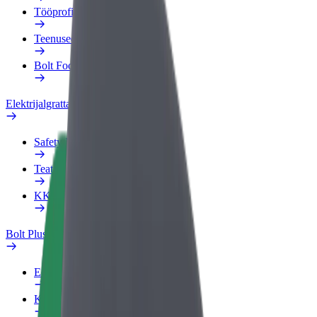
Tööprofiil
Teenused
Bolt Food for Business
Elektrijalgrattad
Safety Lab
Teata probleemist
KKK
Bolt Plus
Eelised
Kuidas liituda