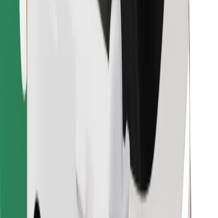
Leia oma lemmiktoidud!
Laadi alla Bolt Foodi rakendus