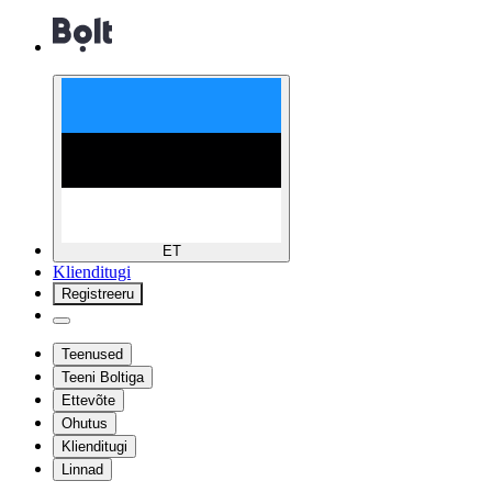
ET
Klienditugi
Registreeru
Teenused
Teeni Boltiga
Ettevõte
Ohutus
Klienditugi
Linnad