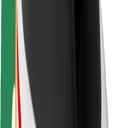
Sõitjate ohutus
Juhtide ohutus
Tõukerattaohutus
Safety Lab
Linnad
Asukohad
Lahendused linnadele
Lennujaamad
Bolti laadimisdokid
Klienditugi
Sõitjatele
Juhtidele