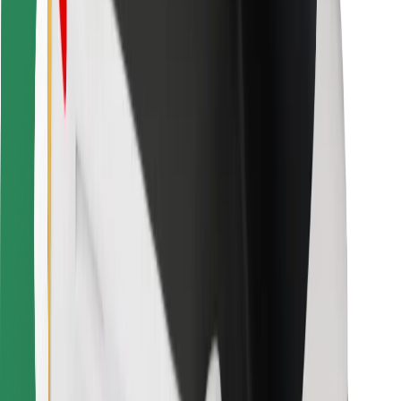
Kulleritele
Bolt Food
Sõidukiparkidele
Restoranidele
Bolt for Business
Muu
Tarnijad
Tingimused
Küpsised
Turvalisus
Telli auto minutitega!
Laadi alla Bolti rakendus