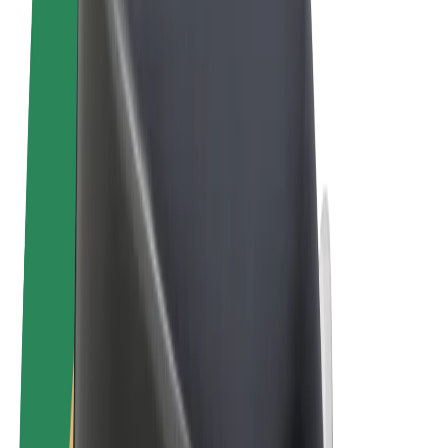
Tingimused
Privaatsus
Küpsised
© 2026 Bolt Technology OÜ
Teenused
Sõidud
Tõukerattad
Bolt Market
Bolt Food
Bolt Drive