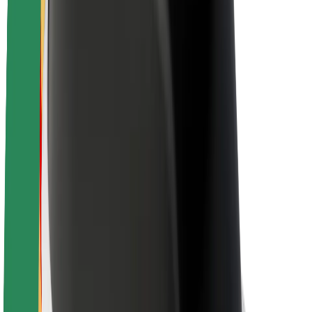
Töövõimalused
Boltist lähemalt
Bolt ja kestlikkus
Nullprojekt
Blogi
Uudised
Kaubamärgi suunised
Missioon
Investorsuhted
Juhtkond
Bränd
Meedia
Urban Fund
Ohutus