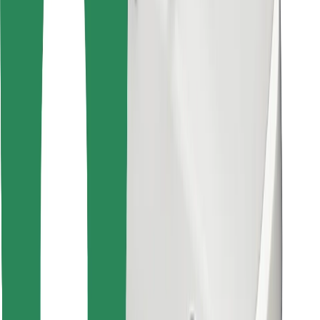
Leia oma lemmiktoidud!
Laadi alla Bolt Foodi rakendus