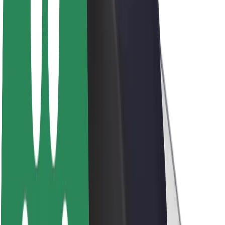
Töövõimalused
Boltist lähemalt
Bolt ja kestlikkus
Nullprojekt
Blogi
Uudised
Kaubamärgi suunised
Missioon
Investorsuhted
Juhtkond
Bränd
Meedia
Urban Fund
Ohutus