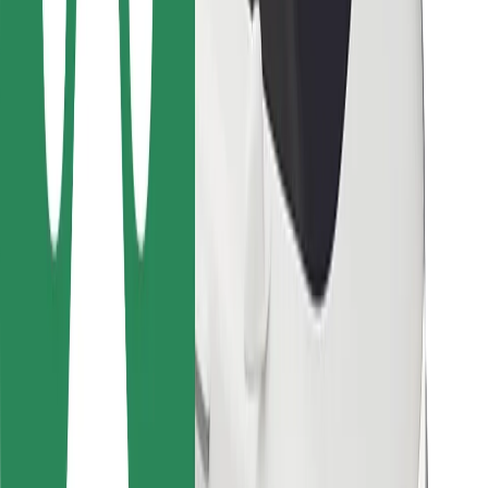
Kulleritele
Bolt Food
Sõidukiparkidele
Restoranidele
Bolt for Business
Muu
Tarnijad
Tingimused
Küpsised
Turvalisus
Telli auto minutitega!
Laadi alla Bolti rakendus