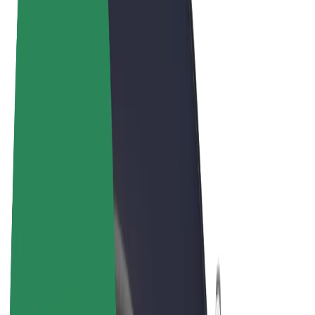
Tingimused
Privaatsus
Küpsised
© 2026 Bolt Technology OÜ
Teenused
Sõidud
Tõukerattad
Bolt Market
Bolt Food
Bolt Drive