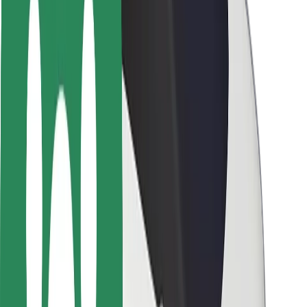
Sõitjate ohutus
Juhtide ohutus
Tõukerattaohutus
Safety Lab
Linnad
Asukohad
Lahendused linnadele
Lennujaamad
Bolti laadimisdokid
Klienditugi
Sõitjatele
Juhtidele