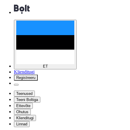
ET
Klienditugi
Registreeru
Teenused
Teeni Boltiga
Ettevõte
Ohutus
Klienditugi
Linnad