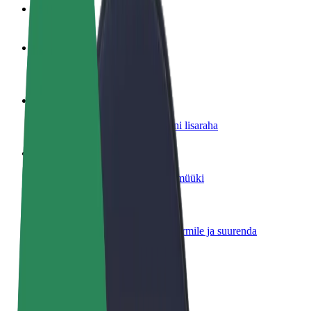
KKK
Hakka juhiks
Teeni siis, kui sulle sobib
Hakka kulleriks
Toimeta tellimused kohale ja teeni lisaraha
Lisa restoran või pood
Leia rohkem kliente ja suurenda müüki
Liitu sõidukipargi omanikuna
Lisa oma sõidukipark Bolti platvormile ja suurenda
sissetulekut
Bolt for Business
Bolti teenused sinu ettevõttele