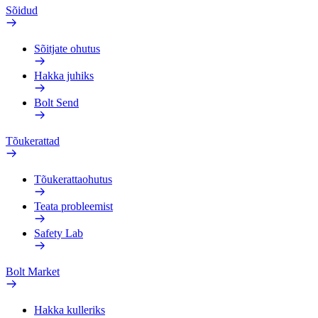
Sõidud
Sõitjate ohutus
Hakka juhiks
Bolt Send
Tõukerattad
Tõukerattaohutus
Teata probleemist
Safety Lab
Bolt Market
Hakka kulleriks