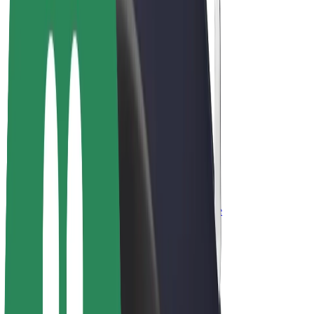
Bolt for Business
Elektrijalgrattad
Bolt Plus
Teeni Boltiga
Juhid
Juhi sissetulek
Kullerid
Kulleri sissetulek
Bolt Food restoranidele ja poodidele
Sõidukipargid
Frantsiisid
Ettevõte