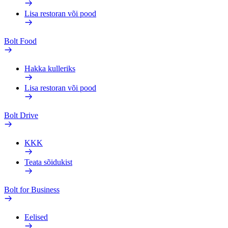
Lisa restoran või pood
Bolt Food
Hakka kulleriks
Lisa restoran või pood
Bolt Drive
KKK
Teata sõidukist
Bolt for Business
Eelised