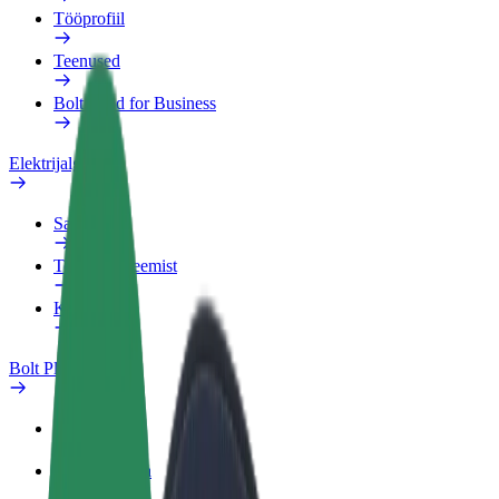
Tööprofiil
Teenused
Bolt Food for Business
Elektrijalgrattad
Safety Lab
Teata probleemist
KKK
Bolt Plus
Eelised
Kuidas liituda