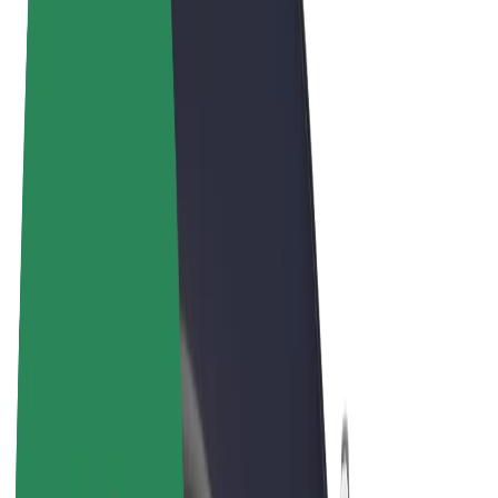
Tingimused
Privaatsus
Küpsised
© 2026 Bolt Technology OÜ
Teenused
Sõidud
Tõukerattad
Bolt Market
Bolt Food
Bolt Drive