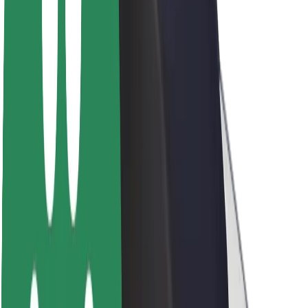
Töövõimalused
Boltist lähemalt
Bolt ja kestlikkus
Nullprojekt
Blogi
Uudised
Kaubamärgi suunised
Missioon
Investorsuhted
Juhtkond
Bränd
Meedia
Urban Fund
Ohutus