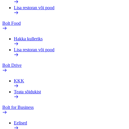
Lisa restoran või pood
Bolt Food
Hakka kulleriks
Lisa restoran või pood
Bolt Drive
KKK
Teata sõidukist
Bolt for Business
Eelised