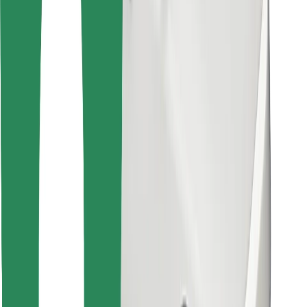
Leia oma lemmiktoidud!
Laadi alla Bolt Foodi rakendus