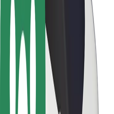
Sõitjate ohutus
Juhtide ohutus
Tõukerattaohutus
Safety Lab
Linnad
Asukohad
Lahendused linnadele
Lennujaamad
Bolti laadimisdokid
Klienditugi
Sõitjatele
Juhtidele