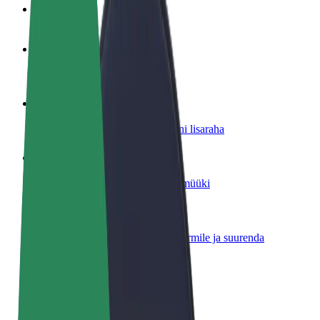
KKK
Hakka juhiks
Teeni siis, kui sulle sobib
Hakka kulleriks
Toimeta tellimused kohale ja teeni lisaraha
Lisa restoran või pood
Leia rohkem kliente ja suurenda müüki
Liitu sõidukipargi omanikuna
Lisa oma sõidukipark Bolti platvormile ja suurenda
sissetulekut
Bolt for Business
Bolti teenused sinu ettevõttele