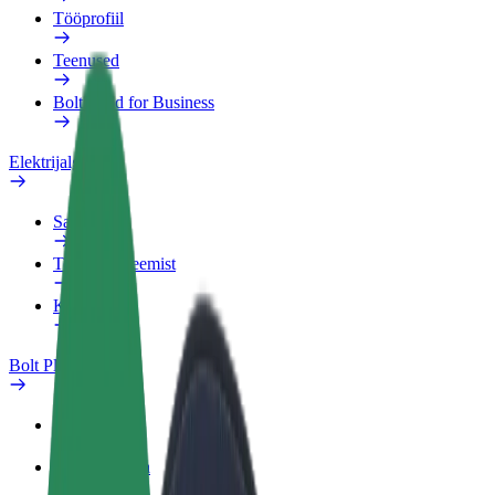
Tööprofiil
Teenused
Bolt Food for Business
Elektrijalgrattad
Safety Lab
Teata probleemist
KKK
Bolt Plus
Eelised
Kuidas liituda