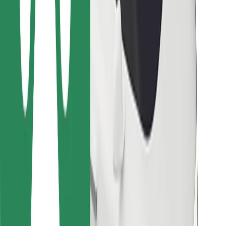
Kulleritele
Bolt Food
Sõidukiparkidele
Restoranidele
Bolt for Business
Muu
Tarnijad
Tingimused
Küpsised
Turvalisus
Telli auto minutitega!
Laadi alla Bolti rakendus