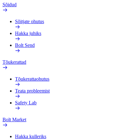
Sõidud
Sõitjate ohutus
Hakka juhiks
Bolt Send
Tõukerattad
Tõukerattaohutus
Teata probleemist
Safety Lab
Bolt Market
Hakka kulleriks