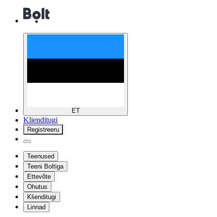
ET
Klienditugi
Registreeru
Teenused
Teeni Boltiga
Ettevõte
Ohutus
Klienditugi
Linnad