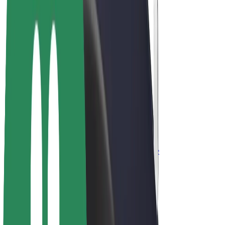
Bolt for Business
Elektrijalgrattad
Bolt Plus
Teeni Boltiga
Juhid
Juhi sissetulek
Kullerid
Kulleri sissetulek
Bolt Food restoranidele ja poodidele
Sõidukipargid
Frantsiisid
Ettevõte