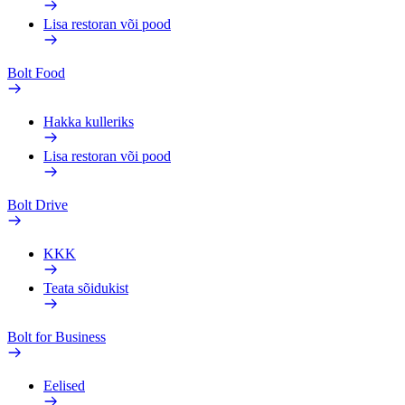
Lisa restoran või pood
Bolt Food
Hakka kulleriks
Lisa restoran või pood
Bolt Drive
KKK
Teata sõidukist
Bolt for Business
Eelised