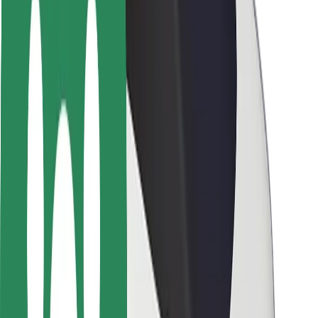
Sõitjate ohutus
Juhtide ohutus
Tõukerattaohutus
Safety Lab
Linnad
Asukohad
Lahendused linnadele
Lennujaamad
Bolti laadimisdokid
Klienditugi
Sõitjatele
Juhtidele