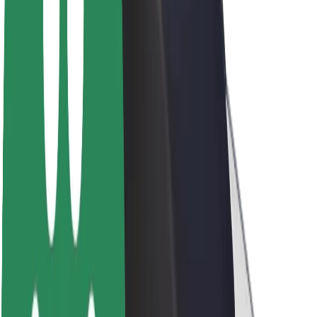
Töövõimalused
Boltist lähemalt
Bolt ja kestlikkus
Nullprojekt
Blogi
Uudised
Kaubamärgi suunised
Missioon
Investorsuhted
Juhtkond
Bränd
Meedia
Urban Fund
Ohutus