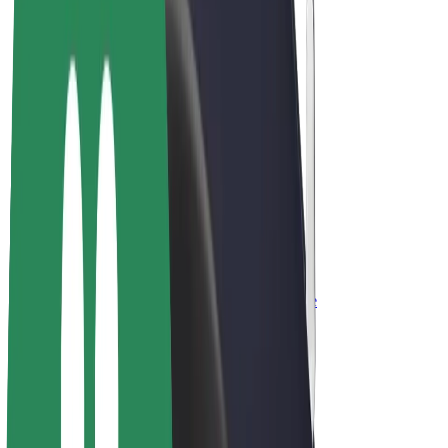
Bolt for Business
Elektrijalgrattad
Bolt Plus
Teeni Boltiga
Juhid
Juhi sissetulek
Kullerid
Kulleri sissetulek
Bolt Food restoranidele ja poodidele
Sõidukipargid
Frantsiisid
Ettevõte