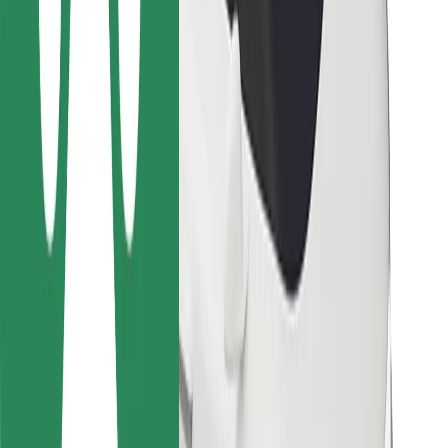
Kulleritele
Bolt Food
Sõidukiparkidele
Restoranidele
Bolt for Business
Muu
Tarnijad
Tingimused
Küpsised
Turvalisus
Telli auto minutitega!
Laadi alla Bolti rakendus