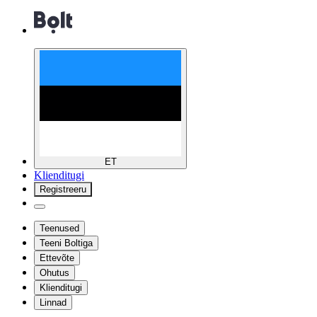
ET
Klienditugi
Registreeru
Teenused
Teeni Boltiga
Ettevõte
Ohutus
Klienditugi
Linnad