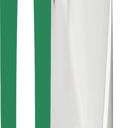
Leia oma lemmiktoidud!
Laadi alla Bolt Foodi rakendus