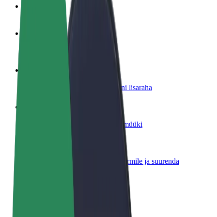
KKK
Hakka juhiks
Teeni siis, kui sulle sobib
Hakka kulleriks
Toimeta tellimused kohale ja teeni lisaraha
Lisa restoran või pood
Leia rohkem kliente ja suurenda müüki
Liitu sõidukipargi omanikuna
Lisa oma sõidukipark Bolti platvormile ja suurenda
sissetulekut
Bolt for Business
Bolti teenused sinu ettevõttele