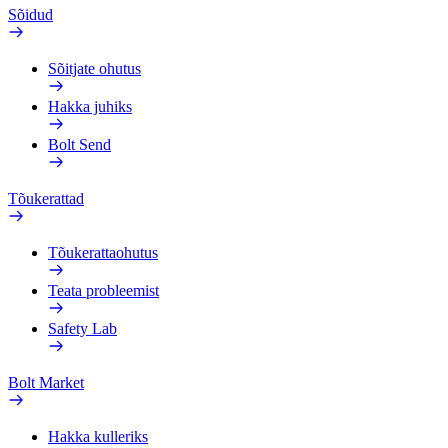
Sõidud
Sõitjate ohutus
Hakka juhiks
Bolt Send
Tõukerattad
Tõukerattaohutus
Teata probleemist
Safety Lab
Bolt Market
Hakka kulleriks