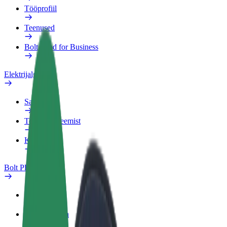
Tööprofiil
Teenused
Bolt Food for Business
Elektrijalgrattad
Safety Lab
Teata probleemist
KKK
Bolt Plus
Eelised
Kuidas liituda