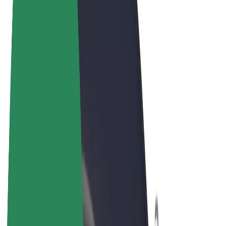
Tingimused
Privaatsus
Küpsised
© 2026 Bolt Technology OÜ
Teenused
Sõidud
Tõukerattad
Bolt Market
Bolt Food
Bolt Drive