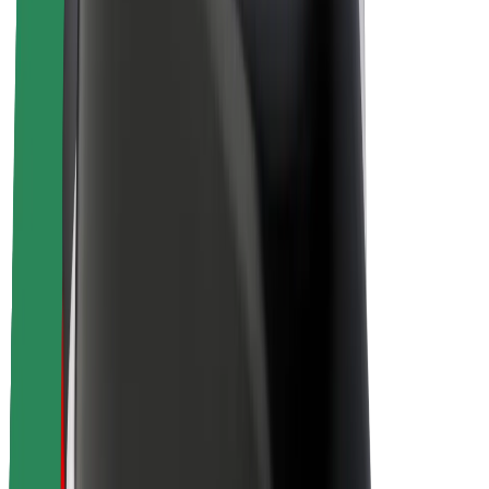
Töövõimalused
Boltist lähemalt
Bolt ja kestlikkus
Nullprojekt
Blogi
Uudised
Kaubamärgi suunised
Missioon
Investorsuhted
Juhtkond
Bränd
Meedia
Urban Fund
Ohutus