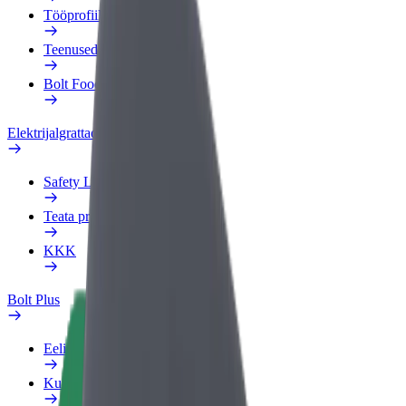
Tööprofiil
Teenused
Bolt Food for Business
Elektrijalgrattad
Safety Lab
Teata probleemist
KKK
Bolt Plus
Eelised
Kuidas liituda