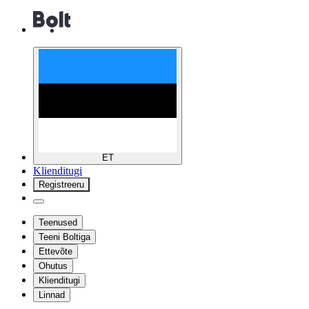
ET
Klienditugi
Registreeru
Teenused
Teeni Boltiga
Ettevõte
Ohutus
Klienditugi
Linnad