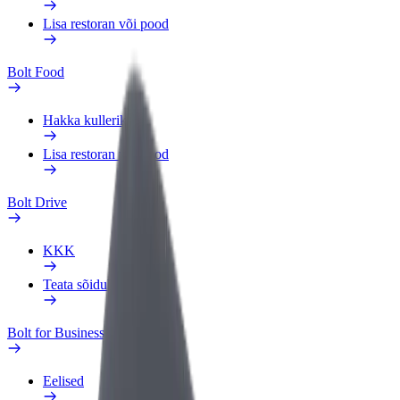
Lisa restoran või pood
Bolt Food
Hakka kulleriks
Lisa restoran või pood
Bolt Drive
KKK
Teata sõidukist
Bolt for Business
Eelised