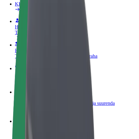
KKK
Hakka juhiks
Teeni siis, kui sulle sobib
Hakka kulleriks
Toimeta tellimused kohale ja teeni lisaraha
Lisa restoran või pood
Leia rohkem kliente ja suurenda müüki
Liitu sõidukipargi omanikuna
Lisa oma sõidukipark Bolti platvormile ja suurenda
sissetulekut
Bolt for Business
Bolti teenused sinu ettevõttele