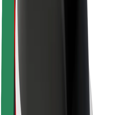
Sõitjate ohutus
Juhtide ohutus
Tõukerattaohutus
Safety Lab
Linnad
Asukohad
Lahendused linnadele
Lennujaamad
Bolti laadimisdokid
Klienditugi
Sõitjatele
Juhtidele