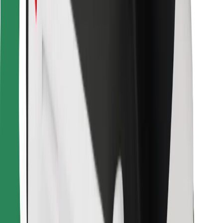
Leia oma lemmiktoidud!
Laadi alla Bolt Foodi rakendus