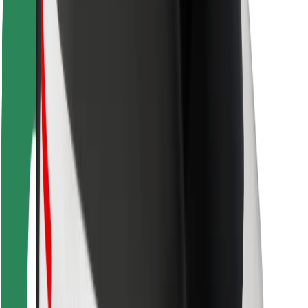
Kulleritele
Bolt Food
Sõidukiparkidele
Restoranidele
Bolt for Business
Muu
Tarnijad
Tingimused
Küpsised
Turvalisus
Telli auto minutitega!
Laadi alla Bolti rakendus