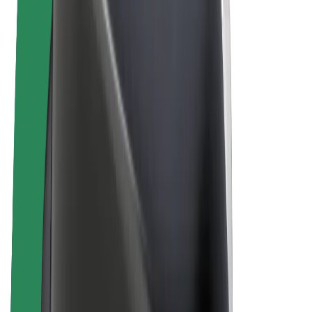
Bolt for Business
Elektrijalgrattad
Bolt Plus
Teeni Boltiga
Juhid
Juhi sissetulek
Kullerid
Kulleri sissetulek
Bolt Food restoranidele ja poodidele
Sõidukipargid
Frantsiisid
Ettevõte