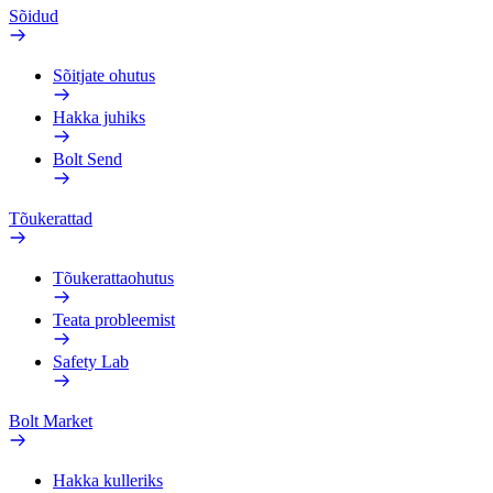
Sõidud
Sõitjate ohutus
Hakka juhiks
Bolt Send
Tõukerattad
Tõukerattaohutus
Teata probleemist
Safety Lab
Bolt Market
Hakka kulleriks