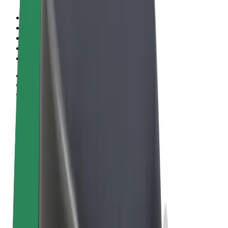
Tingimused
Privaatsus
Küpsised
© 2026 Bolt Technology OÜ
Teenused
Sõidud
Tõukerattad
Bolt Market
Bolt Food
Bolt Drive