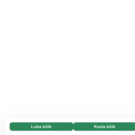
Luba kõik
Keela kõik
Vajalikud (65)