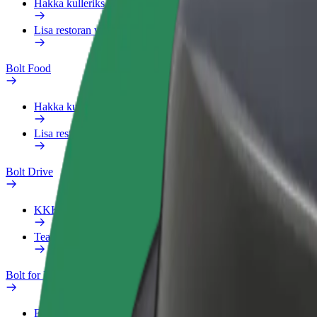
Hakka kulleriks
Lisa restoran või pood
Bolt Food
Hakka kulleriks
Lisa restoran või pood
Bolt Drive
KKK
Teata sõidukist
Bolt for Business
Eelised