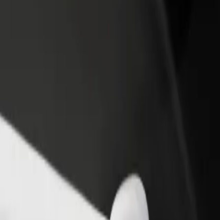
 restoran või pood
Liitu sõidukipargi omanikuna
 rohkem kliente ja suurenda
Lisa oma sõidukipark Bolti platvormile ja
ki
sissetulekut
” sihtkohta Станція метро Арсенальна
ta Станція метро Арсенальна? Tutvu meie teenustega ja leia endale s
Laadi rakendus alla