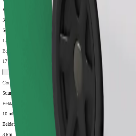
Eeldatav vahemaa
3 km
Sõitjat
1-4
Eeldatav hind
177,00 UAH
Comfort
Suuremad autod, kus on rohkem ruumi nii sõitjatele kui ka nende paga
Eeldatav sõiduaeg
10 min
Eeldatav vahemaa
3 km