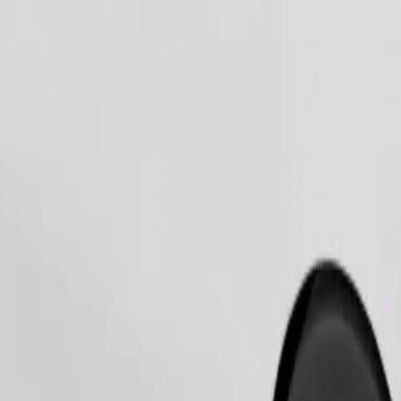
Telli sõit
sile