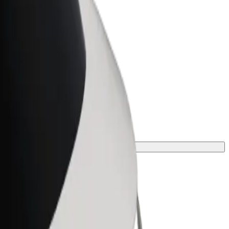
Bolt for Business
 suurenda
Bolti teenused sinu
ettevõttele
obivaim lahendus.