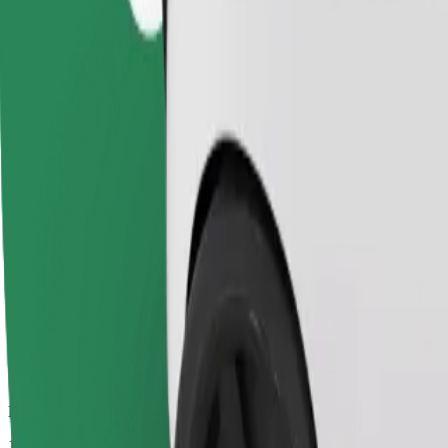
Usaldusväärsed sõidud igapäevaste keskmise suurusega autodega.
Eeldatav sõiduaeg
10 min
Eeldatav vahemaa
3 km
Sõitjat
1-4
Eeldatav hind
122,90 UAH
Ärikliendile
Suuremad autod, kus on rohkem ruumi nii sõitjatele kui ka nende paga
Eeldatav sõiduaeg
10 min