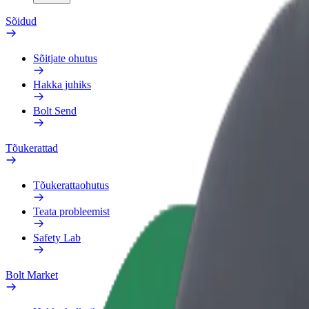
Sõidud
Sõitjate ohutus
Hakka juhiks
Bolt Send
Tõukerattad
Tõukerattaohutus
Teata probleemist
Safety Lab
Bolt Market