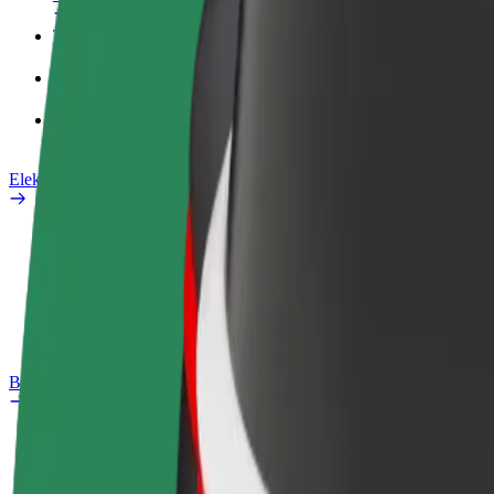
Tööprofiil
Teenused
Bolt Food for Business
Elektrijalgrattad
Safety Lab
Teata probleemist
KKK
Bolt Plus
Eelised
Kuidas liituda