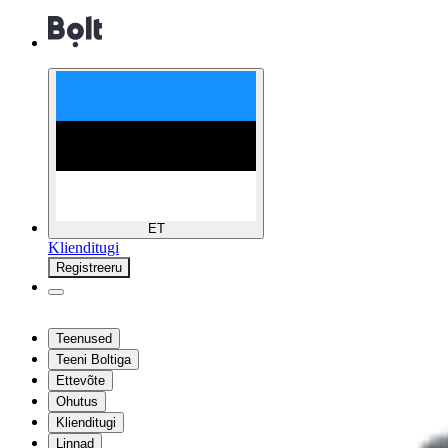
ET
Klienditugi
Registreeru
Teenused
Teeni Boltiga
Ettevõte
Ohutus
Klienditugi
Linnad