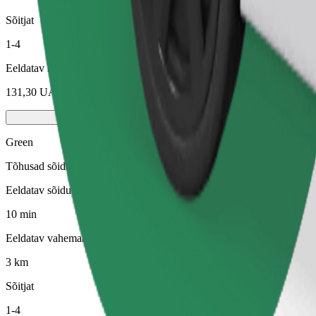
Sõitjat
1-4
Eeldatav hind
131,30 UAH
Green
Tõhusad sõidud hübriid- ja elektrisõidukitega
Eeldatav sõiduaeg
10 min
Eeldatav vahemaa
3 km
Sõitjat
1-4