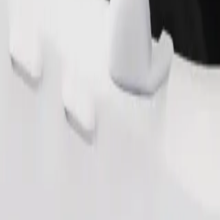
Telli sõit
sile