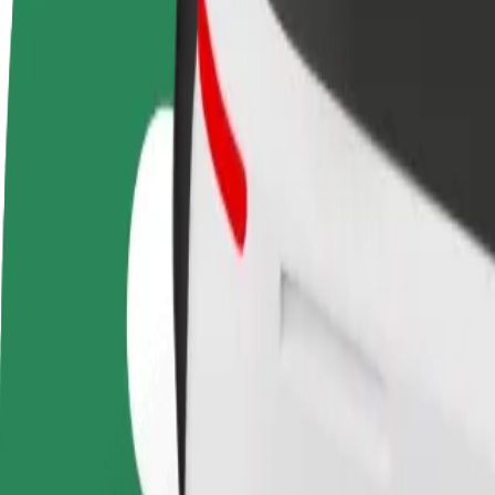
KKK
Hakka juhiks
Hakka kulleriks
Lisa
Teeni siis, kui sulle
Toimeta tellimused kohale ja teeni
Leia
sobib
lisaraha
müü
Kuidas jõuda asukohast Станція метро “Хрещатик
Kas sul on vaja jõuda asukohast Станція метро “Хрещатик” sihtkoh
Kust
Станція метро “Хрещатик”
Kuhu
Станція метро Арсенальна
Mugavad sõidud on vaid mõne nupuvajutuse kaugusel!
Bolt