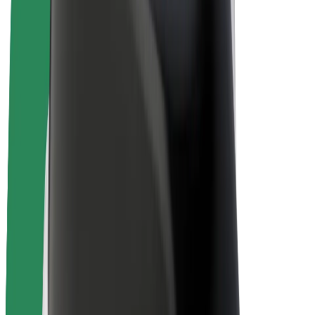
Elektrijalgrattad
Bolt Plus
Teeni Boltiga
Juhid
Juhi sissetulek
Kullerid
Kulleri sissetulek
Bolt Food restoranidele ja poodidele
Sõidukipargid
Frantsiisid
Ettevõte
Töövõimalused
Boltist lähemalt