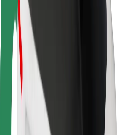
Sõitjate ohutus
Juhtide ohutus
Tõukerattaohutus
Safety Lab
Linnad
Asukohad
Lahendused linnadele
Lennujaamad
Bolti laadimisdokid
Klienditugi
Sõitjatele
Juhtidele
Kulleritele