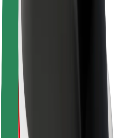
Bolt ja kestlikkus
Nullprojekt
Blogi
Uudised
Kaubamärgi suunised
Missioon
Investorsuhted
Juhtkond
Bränd
Meedia
Urban Fund
Ohutus