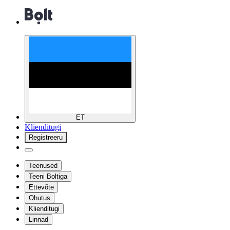
ET
Klienditugi
Registreeru
Teenused
Teeni Boltiga
Ettevõte
Ohutus
Klienditugi
Linnad