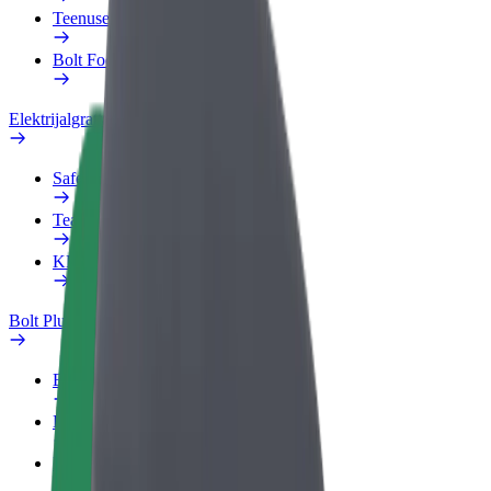
Teenused
Bolt Food for Business
Elektrijalgrattad
Safety Lab
Teata probleemist
KKK
Bolt Plus
Eelised
Kuidas liituda
KKK