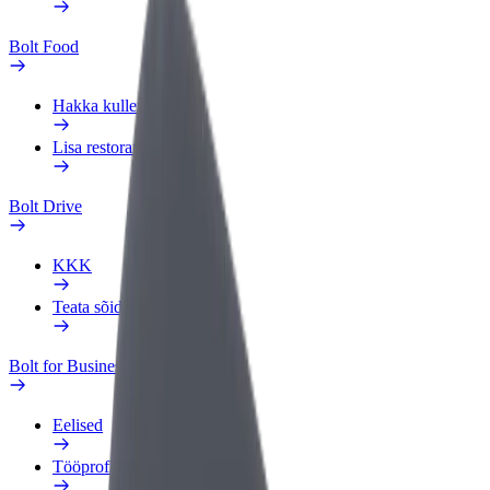
Bolt Food
Hakka kulleriks
Lisa restoran või pood
Bolt Drive
KKK
Teata sõidukist
Bolt for Business
Eelised
Tööprofiil