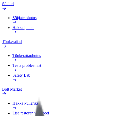
Sõidud
Sõitjate ohutus
Hakka juhiks
Tõukerattad
Tõukerattaohutus
Teata probleemist
Safety Lab
Bolt Market
Hakka kulleriks
Lisa restoran või pood