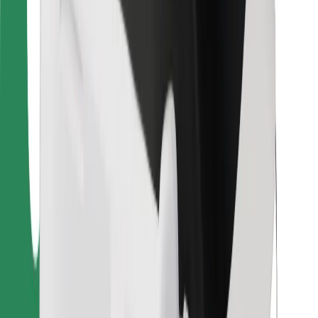
Bolt Food
Sõidukiparkidele
Restoranidele
Bolt for Business
Muu
Tarnijad
Tingimused
Küpsised
Turvalisus
Telli auto minutitega!
Laadi alla Bolti rakendus
Leia oma lemmiktoidud!