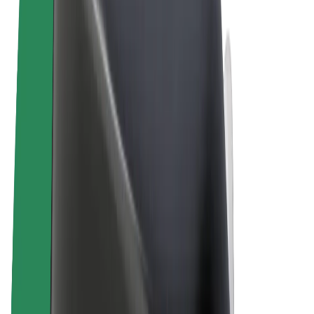
Tingimused
Privaatsus
Küpsised
© 2026 Bolt Technology OÜ
Teenused
Sõidud
Tõukerattad
Bolt Market
Bolt Food
Bolt Drive
Bolt for Business