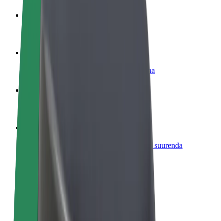
Hakka juhiks
Teeni siis, kui sulle sobib
Hakka kulleriks
Toimeta tellimused kohale ja teeni lisaraha
Lisa restoran või pood
Leia rohkem kliente ja suurenda müüki
Liitu sõidukipargi omanikuna
Lisa oma sõidukipark Bolti platvormile ja suurenda
sissetulekut
Bolt for Business
Bolti teenused sinu ettevõttele