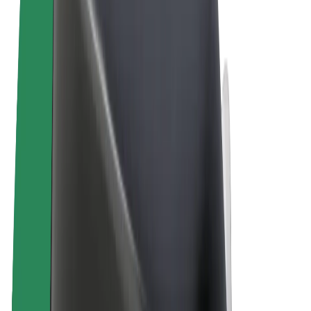
Tingimused
Privaatsus
Küpsised
© 2026 Bolt Technology OÜ
Teenused
Sõidud
Tõukerattad
Bolt Market
Bolt Food
Bolt Drive