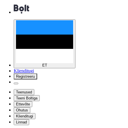
ET
Klienditugi
Registreeru
Teenused
Teeni Boltiga
Ettevõte
Ohutus
Klienditugi
Linnad