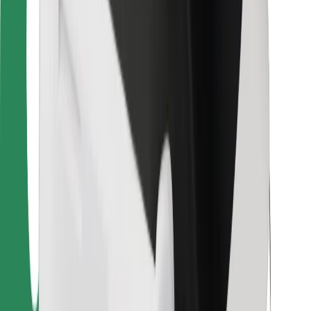
Kulleritele
Bolt Food
Sõidukiparkidele
Restoranidele
Bolt for Business
Muu
Tarnijad
Tingimused
Küpsised
Turvalisus
Telli auto minutitega!
Laadi alla Bolti rakendus