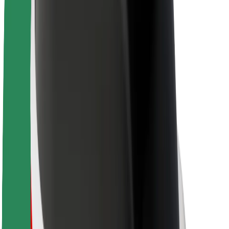
Töövõimalused
Boltist lähemalt
Bolt ja kestlikkus
Nullprojekt
Blogi
Uudised
Kaubamärgi suunised
Missioon
Investorsuhted
Juhtkond
Bränd
Meedia
Urban Fund
Ohutus