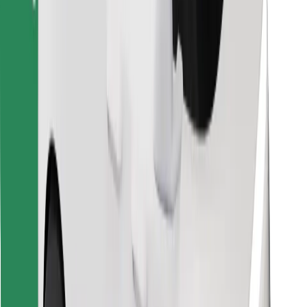
Leia oma lemmiktoidud!
Laadi alla Bolt Foodi rakendus