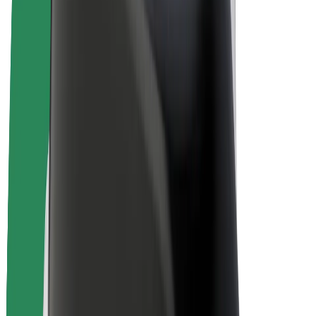
Bolt for Business
Elektrijalgrattad
Bolt Plus
Teeni Boltiga
Juhid
Juhi sissetulek
Kullerid
Kulleri sissetulek
Bolt Food restoranidele ja poodidele
Sõidukipargid
Frantsiisid
Ettevõte