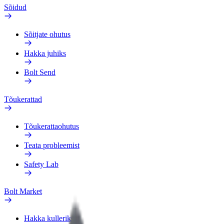
Sõidud
Sõitjate ohutus
Hakka juhiks
Bolt Send
Tõukerattad
Tõukerattaohutus
Teata probleemist
Safety Lab
Bolt Market
Hakka kulleriks