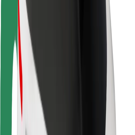
Sõitjate ohutus
Juhtide ohutus
Tõukerattaohutus
Safety Lab
Linnad
Asukohad
Lahendused linnadele
Lennujaamad
Bolti laadimisdokid
Klienditugi
Sõitjatele
Juhtidele