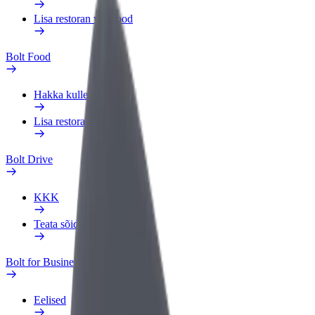
Lisa restoran või pood
Bolt Food
Hakka kulleriks
Lisa restoran või pood
Bolt Drive
KKK
Teata sõidukist
Bolt for Business
Eelised