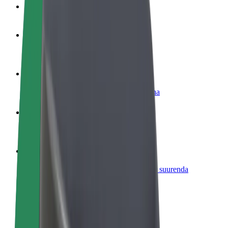
KKK
Hakka juhiks
Teeni siis, kui sulle sobib
Hakka kulleriks
Toimeta tellimused kohale ja teeni lisaraha
Lisa restoran või pood
Leia rohkem kliente ja suurenda müüki
Liitu sõidukipargi omanikuna
Lisa oma sõidukipark Bolti platvormile ja suurenda
sissetulekut
Bolt for Business
Bolti teenused sinu ettevõttele