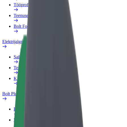
Tööprofiil
Teenused
Bolt Food for Business
Elektrijalgrattad
Safety Lab
Teata probleemist
KKK
Bolt Plus
Eelised
Kuidas liituda