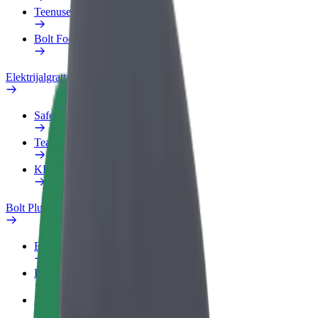
Teenused
Bolt Food for Business
Elektrijalgrattad
Safety Lab
Teata probleemist
KKK
Bolt Plus
Eelised
Kuidas liituda
KKK