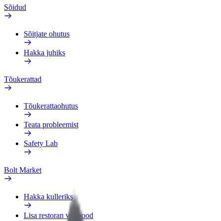
Sõidud
Sõitjate ohutus
Hakka juhiks
Tõukerattad
Tõukerattaohutus
Teata probleemist
Safety Lab
Bolt Market
Hakka kulleriks
Lisa restoran või pood