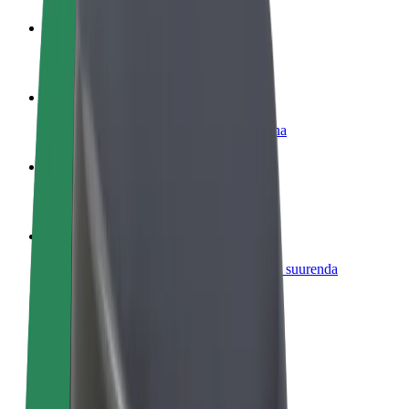
Hakka juhiks
Teeni siis, kui sulle sobib
Hakka kulleriks
Toimeta tellimused kohale ja teeni lisaraha
Lisa restoran või pood
Leia rohkem kliente ja suurenda müüki
Liitu sõidukipargi omanikuna
Lisa oma sõidukipark Bolti platvormile ja suurenda
sissetulekut
Bolt for Business
Bolti teenused sinu ettevõttele