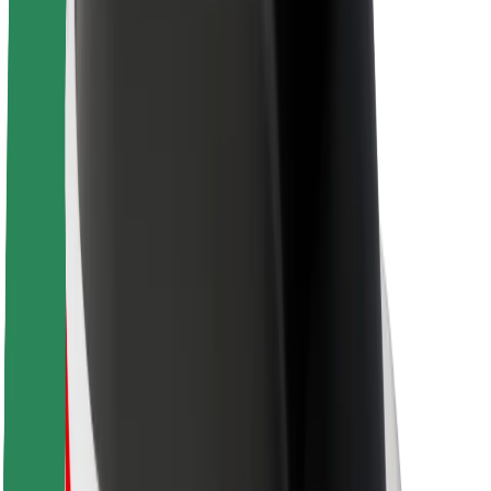
Bolt ja kestlikkus
Nullprojekt
Blogi
Uudised
Kaubamärgi suunised
Missioon
Investorsuhted
Juhtkond
Bränd
Meedia
Urban Fund
Ohutus