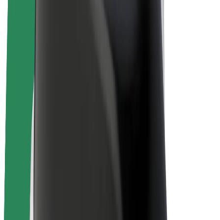
Elektrijalgrattad
Bolt Plus
Teeni Boltiga
Juhid
Juhi sissetulek
Kullerid
Kulleri sissetulek
Bolt Food restoranidele ja poodidele
Sõidukipargid
Frantsiisid
Ettevõte
Töövõimalused
Boltist lähemalt