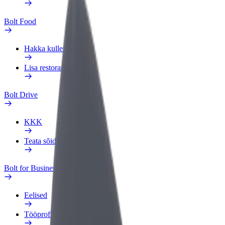
Bolt Food
Hakka kulleriks
Lisa restoran või pood
Bolt Drive
KKK
Teata sõidukist
Bolt for Business
Eelised
Tööprofiil