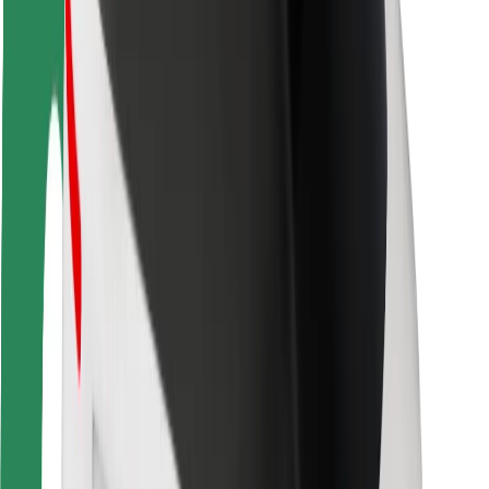
Sõitjate ohutus
Juhtide ohutus
Tõukerattaohutus
Safety Lab
Linnad
Asukohad
Lahendused linnadele
Lennujaamad
Bolti laadimisdokid
Klienditugi
Sõitjatele
Juhtidele
Kulleritele