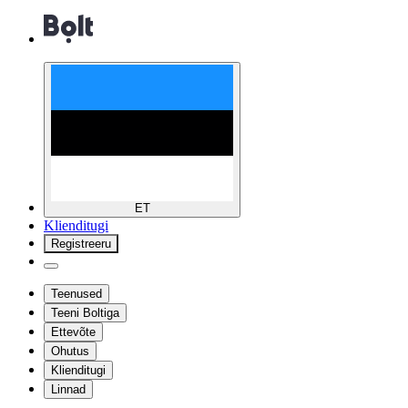
ET
Klienditugi
Registreeru
Teenused
Teeni Boltiga
Ettevõte
Ohutus
Klienditugi
Linnad