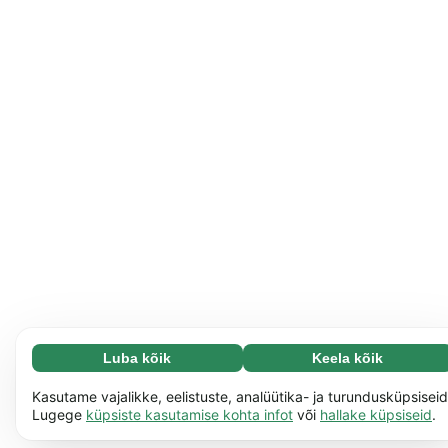
Luba kõik
Keela kõik
Vajalikud (65)
Vajalikud küpsised aitavad meil muuta veebisaidi
Loe lisa
Kasutame vajalikke, eelistuste, analüütika- ja turundusküpsiseid
paremini kasutatavaks, näiteks saad tänu neile meie
Lugege
küpsiste kasutamise kohta infot
või
hallake küpsiseid
.
veebilehel ringi liikuda. Veebisait ei saa ilma selliste
Isikupärastatud (17)