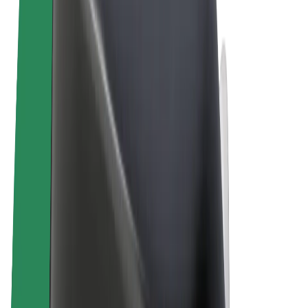
Tingimused
Privaatsus
Küpsised
© 2026 Bolt Technology OÜ
Teenused
Sõidud
Tõukerattad
Bolt Market
Bolt Food
Bolt Drive
Bolt for Business