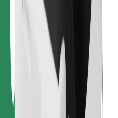
Bolt Food
Sõidukiparkidele
Restoranidele
Bolt for Business
Muu
Tarnijad
Tingimused
Küpsised
Turvalisus
Telli auto minutitega!
Laadi alla Bolti rakendus
Leia oma lemmiktoidud!