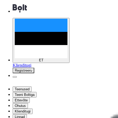
ET
Klienditugi
Registreeru
Teenused
Teeni Boltiga
Ettevõte
Ohutus
Klienditugi
Linnad