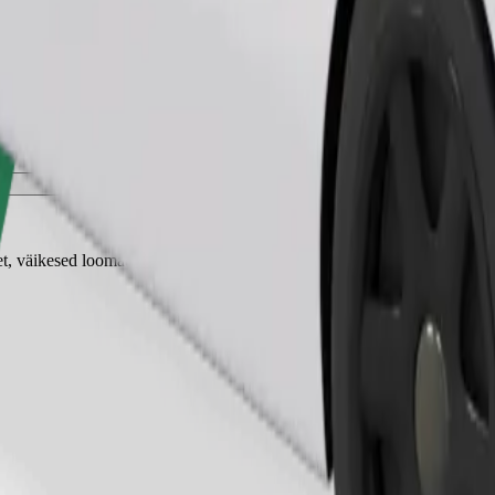
Telli sõit
 väikesed loomad vajavad kandekorvi ning istmed tuleb kaitsta tekiga