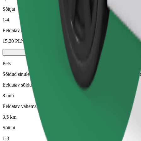
Sõitjat
1-4
Eeldatav hind
15,20 PLN
Pets
Sõidud sinule ja sinu lemmikloomale. Koerad peavad kandma korvõret,
Eeldatav sõiduaeg
8 min
Eeldatav vahemaa
3,5 km
Sõitjat
1-3