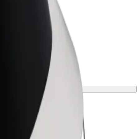
Bolt for Business
 suurenda
Bolti teenused sinu
ettevõttele