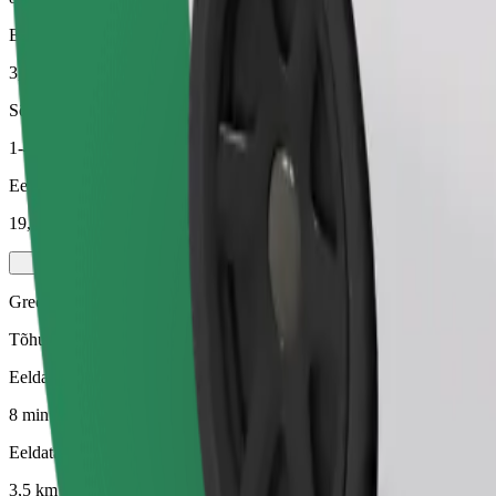
Eeldatav vahemaa
3,5 km
Sõitjat
1-4
Eeldatav hind
19,50 PLN
Green
Tõhusad sõidud hübriid- ja elektrisõidukitega
Eeldatav sõiduaeg
8 min
Eeldatav vahemaa
3,5 km