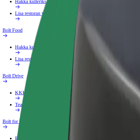
Hakka kulleriks
Lisa restoran või pood
Bolt Food
Hakka kulleriks
Lisa restoran või pood
Bolt Drive
KKK
Teata sõidukist
Bolt for Business
Eelised