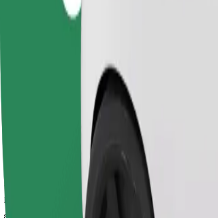
Usaldusväärsed sõidud igapäevaste keskmise suurusega autodega.
Eeldatav sõiduaeg
8 min
Eeldatav vahemaa
3,5 km
Sõitjat
1-4
Eeldatav hind
14,90 PLN
Comfort
Suuremad autod, kus on rohkem ruumi nii sõitjatele kui ka nende paga
Eeldatav sõiduaeg
8 min