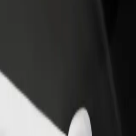
 restoran või pood
Liitu sõidukipargi omanikuna
 rohkem kliente ja suurenda
Lisa oma sõidukipark Bolti platvormile ja
ki
sissetulekut
i 3 Maja sihtkohta M1
sihtkohta M1? Tutvu meie teenustega ja leia endale sobivaim lahendus.
Laadi rakendus alla