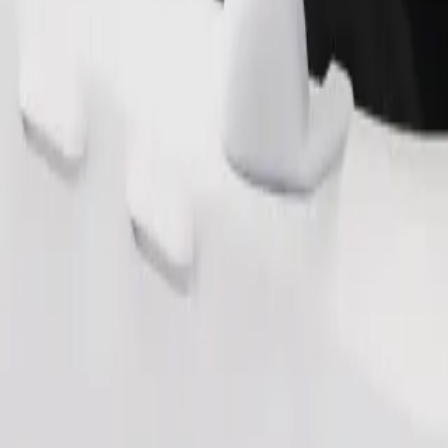
Telli sõit
sile