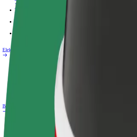
Tööprofiil
Teenused
Bolt Food for Business
Elektrijalgrattad
Safety Lab
Teata probleemist
KKK
Bolt Plus
Eelised
Kuidas liituda