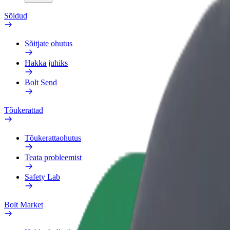
Sõidud
Sõitjate ohutus
Hakka juhiks
Bolt Send
Tõukerattad
Tõukerattaohutus
Teata probleemist
Safety Lab
Bolt Market