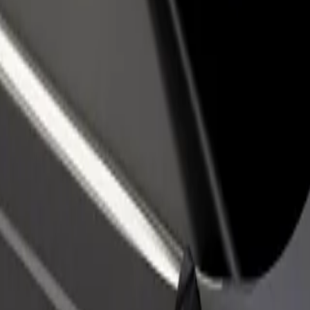
 restoran või pood
Liitu sõidukipargi omanikuna
 rohkem kliente ja suurenda
Lisa oma sõidukipark Bolti platvormile ja
ki
sissetulekut
odswill Akpabio International Stadium
kpabio International Stadium? Tutvu meie teenustega ja leia endale so
Laadi rakendus alla