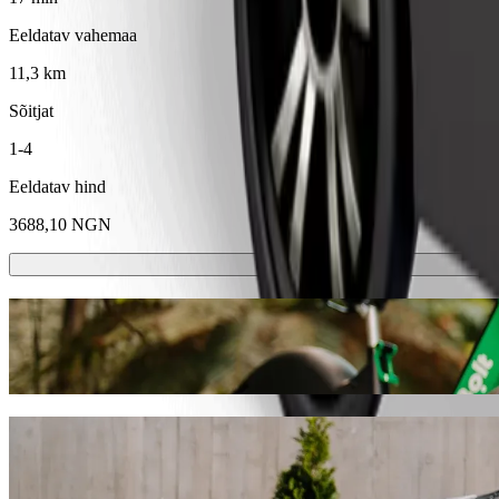
Eeldatav vahemaa
11,3 km
Sõitjat
1-4
Eeldatav hind
3688,10 NGN
Elektrilised tõuke- ja jalgrattad
Sõida linnas Uyo elektritõukerattaste ja -jalgratastega
Laadi alla Bolti rakendus
Kasuta Bolti sõiduteenust asukohast Tanta
Soovitame valida Bolti sõiduteenuse, kui soovid jõuda sihtkohta God
sõiduki igaks olukorraks.