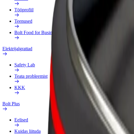
Tööprofiil
Teenused
Bolt Food for Business
Elektrijalgrattad
Safety Lab
Teata probleemist
KKK
Bolt Plus
Eelised
Kuidas liituda