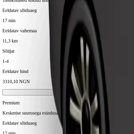
Tasukohased sõidud lihtsate autodega
Eeldatav sõiduaeg
17 min
Eeldatav vahemaa
11,3 km
Sõitjat
1-4
Eeldatav hind
3310,10 NGN
Premium
Keskmise suurusega esindusautod kõrgetasemeliste mugavustega
Eeldatav sõiduaeg
17 min