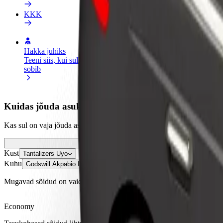
KKK
Hakka juhiks
Hakka kulleriks
Lisa
Teeni siis, kui sulle
Toimeta tellimused kohale ja teeni
Leia
sobib
lisaraha
müü
Kuidas jõuda asukohast Tantalizers Uyo sihtkohta G
Kas sul on vaja jõuda asukohast Tantalizers Uyo sihtkohta Godswill A
Kust
Tantalizers Uyo
Kuhu
Godswill Akpabio International Stadium
Mugavad sõidud on vaid mõne nupuvajutuse kaugusel!
Economy