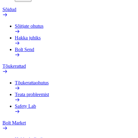
Sõidud
Sõitjate ohutus
Hakka juhiks
Bolt Send
Tõukerattad
Tõukerattaohutus
Teata probleemist
Safety Lab
Bolt Market