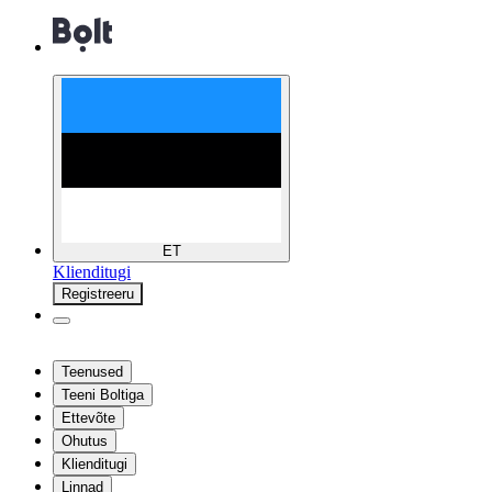
ET
Klienditugi
Registreeru
Teenused
Teeni Boltiga
Ettevõte
Ohutus
Klienditugi
Linnad