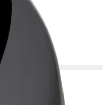
Bolt for Business
 suurenda
Bolti teenused sinu
ettevõttele
bivaim lahendus.