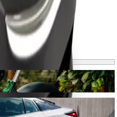
rnational Stadium
bes 17 min ja maksab ligikaudu 2387,30 NGN NGN. Meilt leiad sobiva