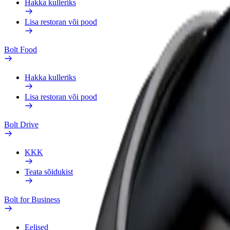
Hakka kulleriks
Lisa restoran või pood
Bolt Food
Hakka kulleriks
Lisa restoran või pood
Bolt Drive
KKK
Teata sõidukist
Bolt for Business
Eelised