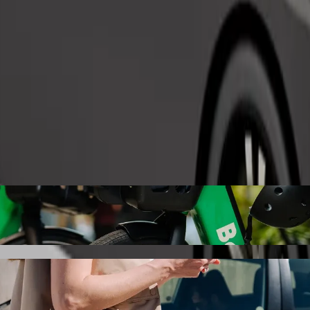
Telli sõit
lizers Uyo sihtkohta Godswill Akpabio Inte
swill Akpabio International Stadium soodsalt. Boltiga kestab sõit um