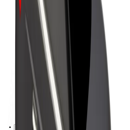
Töövõimalused
Boltist lähemalt
Bolt ja kestlikkus
Nullprojekt
Blogi
Uudised
Kaubamärgi suunised
Missioon
Investorsuhted
Juhtkond
Bränd
Meedia
Urban Fund
Ohutus