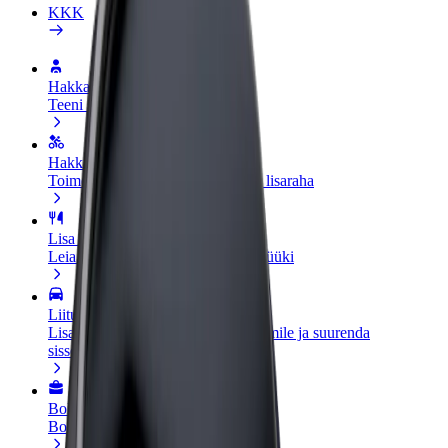
KKK
Hakka juhiks
Teeni siis, kui sulle sobib
Hakka kulleriks
Toimeta tellimused kohale ja teeni lisaraha
Lisa restoran või pood
Leia rohkem kliente ja suurenda müüki
Liitu sõidukipargi omanikuna
Lisa oma sõidukipark Bolti platvormile ja suurenda
sissetulekut
Bolt for Business
Bolti teenused sinu ettevõttele