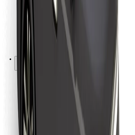
Kulleritele
Bolt Food
Sõidukiparkidele
Restoranidele
Bolt for Business
Muu
Tarnijad
Tingimused
Küpsised
Turvalisus
Telli auto minutitega!
Laadi alla Bolti rakendus