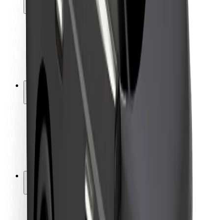
Sõitjate ohutus
Juhtide ohutus
Tõukerattaohutus
Safety Lab
Linnad
Asukohad
Lahendused linnadele
Lennujaamad
Bolti laadimisdokid
Klienditugi
Sõitjatele
Juhtidele