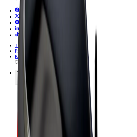
Tingimused
Privaatsus
Küpsised
© 2026 Bolt Technology OÜ
Teenused
Sõidud
Tõukerattad
Bolt Market
Bolt Food
Bolt Drive