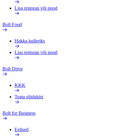
Lisa restoran või pood
Bolt Food
Hakka kulleriks
Lisa restoran või pood
Bolt Drive
KKK
Teata sõidukist
Bolt for Business
Eelised