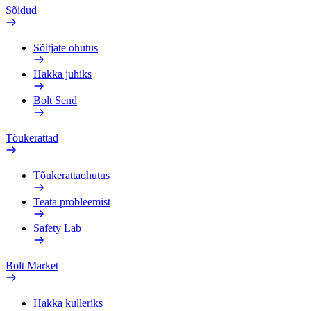
Sõidud
Sõitjate ohutus
Hakka juhiks
Bolt Send
Tõukerattad
Tõukerattaohutus
Teata probleemist
Safety Lab
Bolt Market
Hakka kulleriks