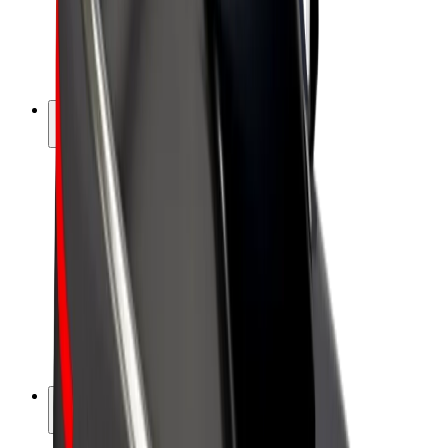
Bolt for Business
Elektrijalgrattad
Bolt Plus
Teeni Boltiga
Juhid
Juhi sissetulek
Kullerid
Kulleri sissetulek
Bolt Food restoranidele ja poodidele
Sõidukipargid
Frantsiisid
Ettevõte