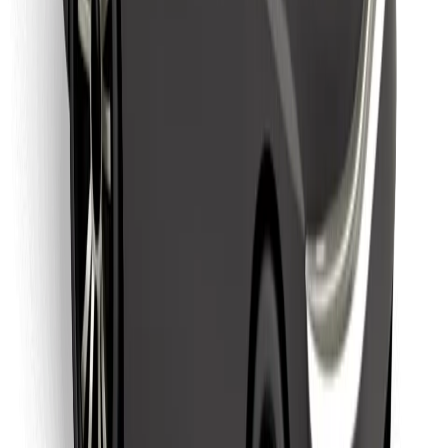
Leia oma lemmiktoidud!
Laadi alla Bolt Foodi rakendus