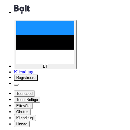
ET
Klienditugi
Registreeru
Teenused
Teeni Boltiga
Ettevõte
Ohutus
Klienditugi
Linnad