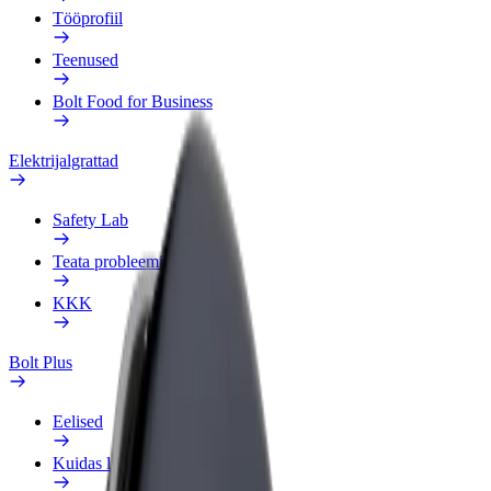
Tööprofiil
Teenused
Bolt Food for Business
Elektrijalgrattad
Safety Lab
Teata probleemist
KKK
Bolt Plus
Eelised
Kuidas liituda