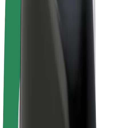
Elektrijalgrattad
Bolt Plus
Teeni Boltiga
Juhid
Juhi sissetulek
Kullerid
Kulleri sissetulek
Bolt Food restoranidele ja poodidele
Sõidukipargid
Frantsiisid
Ettevõte
Töövõimalused
Boltist lähemalt