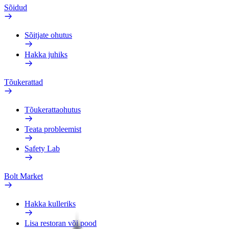
Sõidud
Sõitjate ohutus
Hakka juhiks
Tõukerattad
Tõukerattaohutus
Teata probleemist
Safety Lab
Bolt Market
Hakka kulleriks
Lisa restoran või pood