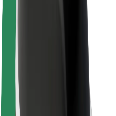
Bolt ja kestlikkus
Nullprojekt
Blogi
Uudised
Kaubamärgi suunised
Missioon
Investorsuhted
Juhtkond
Bränd
Meedia
Urban Fund
Ohutus