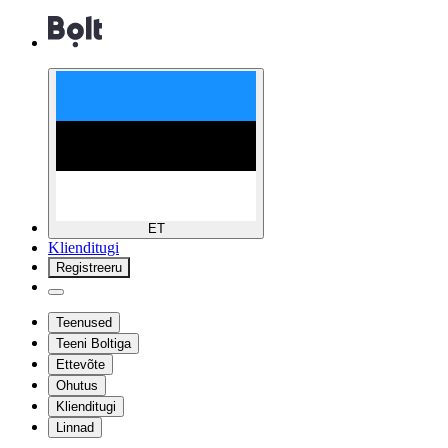
ET
Klienditugi
Registreeru
Teenused
Teeni Boltiga
Ettevõte
Ohutus
Klienditugi
Linnad