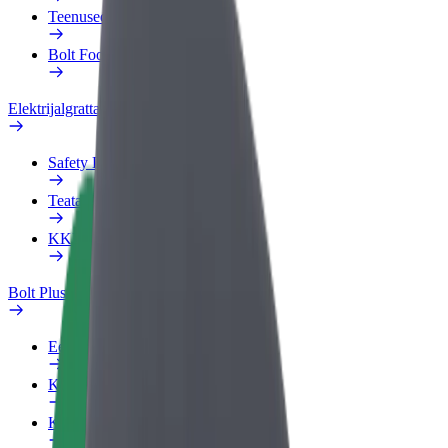
Teenused
Bolt Food for Business
Elektrijalgrattad
Safety Lab
Teata probleemist
KKK
Bolt Plus
Eelised
Kuidas liituda
KKK