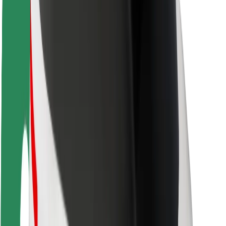
Sõitjate ohutus
Juhtide ohutus
Tõukerattaohutus
Safety Lab
Linnad
Asukohad
Lahendused linnadele
Lennujaamad
Bolti laadimisdokid
Klienditugi
Sõitjatele
Juhtidele
Kulleritele