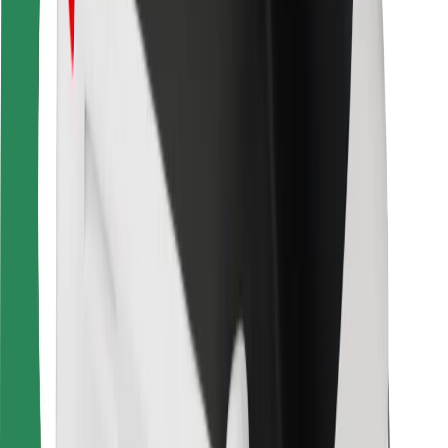
Bolt Food
Sõidukiparkidele
Restoranidele
Bolt for Business
Muu
Tarnijad
Tingimused
Küpsised
Turvalisus
Telli auto minutitega!
Laadi alla Bolti rakendus
Leia oma lemmiktoidud!