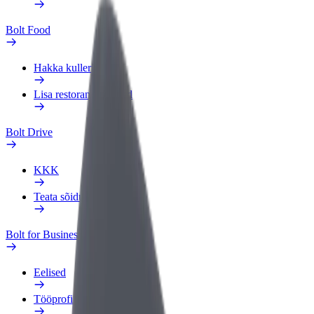
Bolt Food
Hakka kulleriks
Lisa restoran või pood
Bolt Drive
KKK
Teata sõidukist
Bolt for Business
Eelised
Tööprofiil