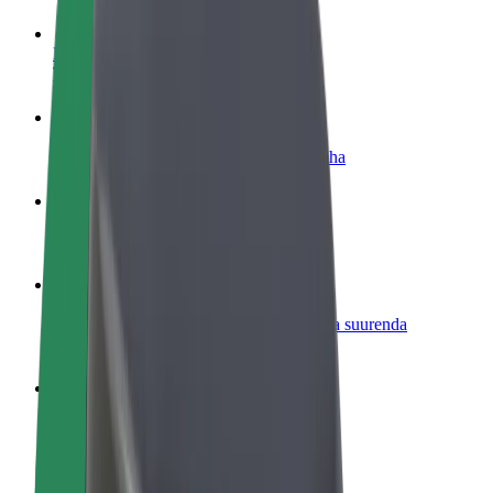
Hakka juhiks
Teeni siis, kui sulle sobib
Hakka kulleriks
Toimeta tellimused kohale ja teeni lisaraha
Lisa restoran või pood
Leia rohkem kliente ja suurenda müüki
Liitu sõidukipargi omanikuna
Lisa oma sõidukipark Bolti platvormile ja suurenda
sissetulekut
Bolt for Business
Bolti teenused sinu ettevõttele