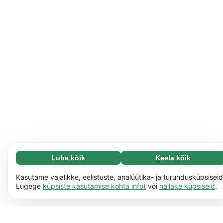
Luba kõik
Keela kõik
Vajalikud (65)
Vajalikud küpsised aitavad meil muuta veebisaidi
Loe lisa
Kasutame vajalikke, eelistuste, analüütika- ja turundusküpsiseid
paremini kasutatavaks, näiteks saad tänu neile meie
Lugege
küpsiste kasutamise kohta infot
või
hallake küpsiseid
.
veebilehel ringi liikuda. Veebisait ei saa ilma selliste
Isikupärastatud (17)
küpsisteta korralikult töötada.
Loe lisa
Isikupärastatud küpsised võimaldavad meil
Loe lisa