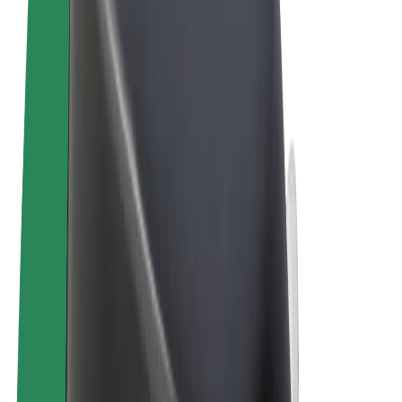
Tingimused
Privaatsus
Küpsised
© 2026 Bolt Technology OÜ
Teenused
Sõidud
Tõukerattad
Bolt Market
Bolt Food
Bolt Drive
Bolt for Business