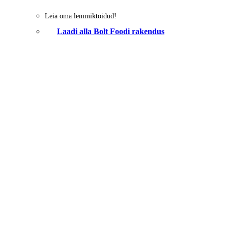
Leia oma lemmiktoidud!
Laadi alla Bolt Foodi rakendus