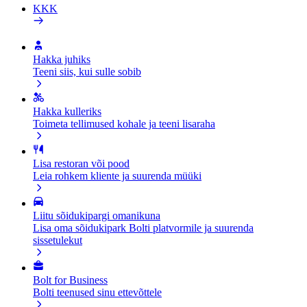
KKK
Hakka juhiks
Teeni siis, kui sulle sobib
Hakka kulleriks
Toimeta tellimused kohale ja teeni lisaraha
Lisa restoran või pood
Leia rohkem kliente ja suurenda müüki
Liitu sõidukipargi omanikuna
Lisa oma sõidukipark Bolti platvormile ja suurenda
sissetulekut
Bolt for Business
Bolti teenused sinu ettevõttele