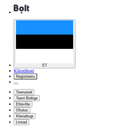
ET
Klienditugi
Registreeru
Teenused
Teeni Boltiga
Ettevõte
Ohutus
Klienditugi
Linnad