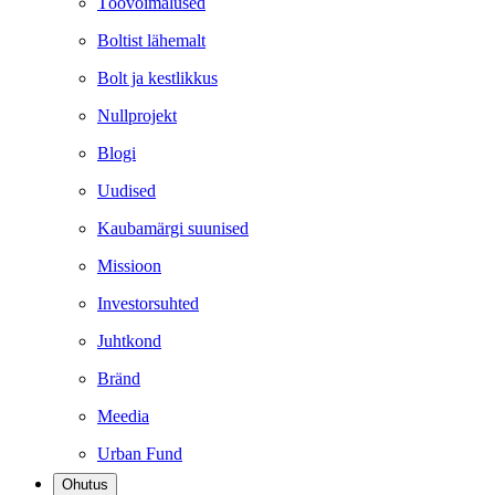
Töövõimalused
Boltist lähemalt
Bolt ja kestlikkus
Nullprojekt
Blogi
Uudised
Kaubamärgi suunised
Missioon
Investorsuhted
Juhtkond
Bränd
Meedia
Urban Fund
Ohutus