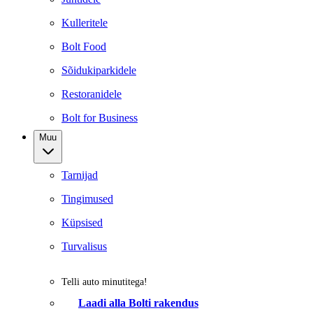
Kulleritele
Bolt Food
Sõidukiparkidele
Restoranidele
Bolt for Business
Muu
Tarnijad
Tingimused
Küpsised
Turvalisus
Telli auto minutitega!
Laadi alla Bolti rakendus