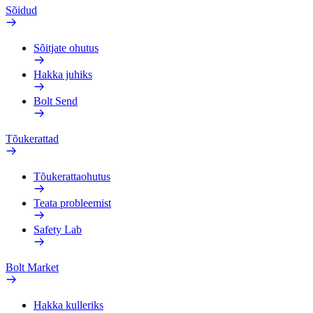
Sõidud
Sõitjate ohutus
Hakka juhiks
Bolt Send
Tõukerattad
Tõukerattaohutus
Teata probleemist
Safety Lab
Bolt Market
Hakka kulleriks