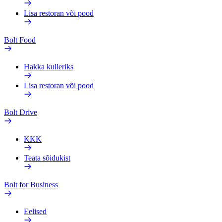
Lisa restoran või pood
Bolt Food
Hakka kulleriks
Lisa restoran või pood
Bolt Drive
KKK
Teata sõidukist
Bolt for Business
Eelised