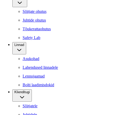
Sõitjate ohutus
Juhtide ohutus
Tõukerattaohutus
Safety Lab
Linnad
Asukohad
Lahendused linnadele
Lennujaamad
Bolti laadimisdokid
Klienditugi
Sõitjatele
Juhtidele