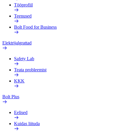
Tööprofiil
Teenused
Bolt Food for Business
Elektrijalgrattad
Safety Lab
Teata probleemist
KKK
Bolt Plus
Eelised
Kuidas liituda