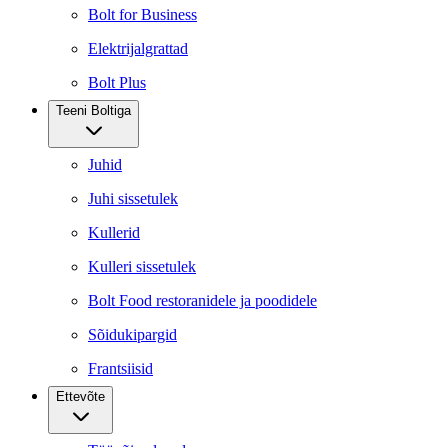
Bolt for Business
Elektrijalgrattad
Bolt Plus
Teeni Boltiga
Juhid
Juhi sissetulek
Kullerid
Kulleri sissetulek
Bolt Food restoranidele ja poodidele
Sõidukipargid
Frantsiisid
Ettevõte