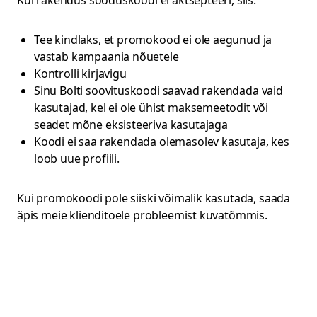
Kui rakendus sooduskoodi ei aktsepteeri, siis:
Tee kindlaks, et promokood ei ole aegunud ja
vastab kampaania nõuetele
Kontrolli kirjavigu
Sinu Bolti soovituskoodi saavad rakendada vaid
kasutajad, kel ei ole ühist maksemeetodit või
seadet mõne eksisteeriva kasutajaga
Koodi ei saa rakendada olemasolev kasutaja, kes
loob uue profiili.
Kui promokoodi pole siiski võimalik kasutada, saada
äpis meie klienditoele probleemist kuvatõmmis.