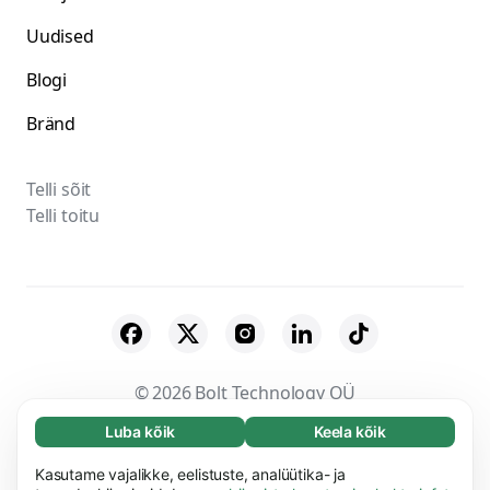
Uudised
Blogi
Bränd
Telli sõit
Telli toitu
© 2026 Bolt Technology OÜ
Luba kõik
Keela kõik
Vajalikud (65)
Tarnijad
Tingimused
Privaatsus
Küpsised
Vajalikud küpsised aitavad meil muuta veebisaidi
Kasutame vajalikke, eelistuste, analüütika- ja
Loe lisa