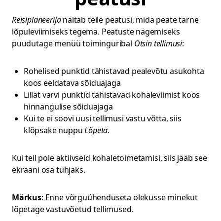
Reisiplaneerija
näitab teile peatusi, mida peate tarne
lõpuleviimiseks tegema. Peatuste nägemiseks
puudutage menüü toiminguribal
Otsin tellimusi
:
Rohelised punktid tähistavad pealevõtu asukohta
koos eeldatava sõiduajaga
Lillat värvi punktid tähistavad kohaleviimist koos
hinnangulise sõiduajaga
Kui te ei soovi uusi tellimusi vastu võtta, siis
klõpsake nuppu
Lõpeta
.
Kui teil pole aktiivseid kohaletoimetamisi, siis jääb see
ekraani osa tühjaks.
Märkus
: Enne võrguühenduseta olekusse minekut
lõpetage vastuvõetud tellimused.