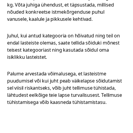
kg. Võta juhiga ühendust, et täpsustada, millised
nõuded konkreetse istmekõrgenduse puhul
vanusele, kaalule ja pikkusele kehtivad.
Juhul, kui antud kategooria on hõivatud ning teil on
endal lasteiste olemas, saate tellida sõiduki mõnest
teisest kategooriast ning kasutada sõidul oma
isiklikku lasteistet.
Palume arvestada võimalusega, et lasteistme
puudumisel või kui juht peab väikelapse sõidutamist
sel viisil riskantseks, võib juht tellimuse tühistada,
lähtudest eelkõige teie lapse turvalisusest. Tellimuse
tühistamisega võib kaasneda tühistamistasu.