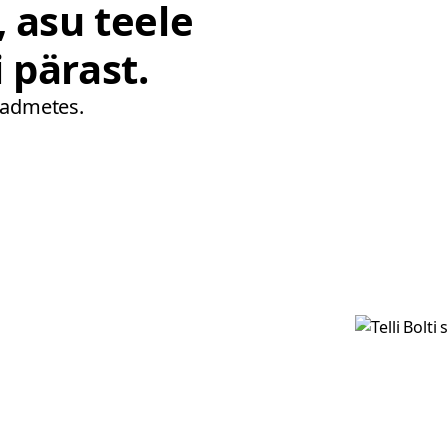
 asu teele
 pärast.
eadmetes.