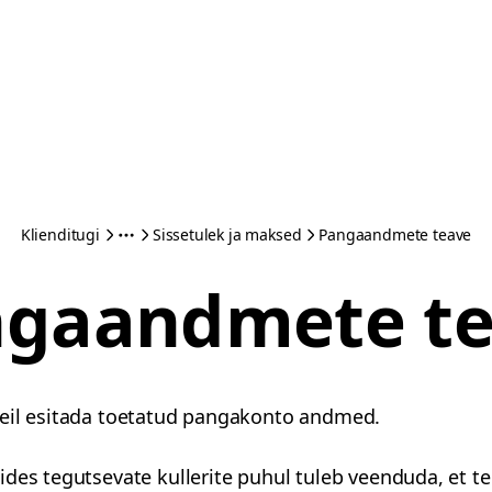
Klienditugi
Sissetulek ja maksed
Pangaandmete teave
gaandmete t
teil esitada toetatud pangakonto andmed.
des tegutsevate kullerite puhul tuleb veenduda, et te