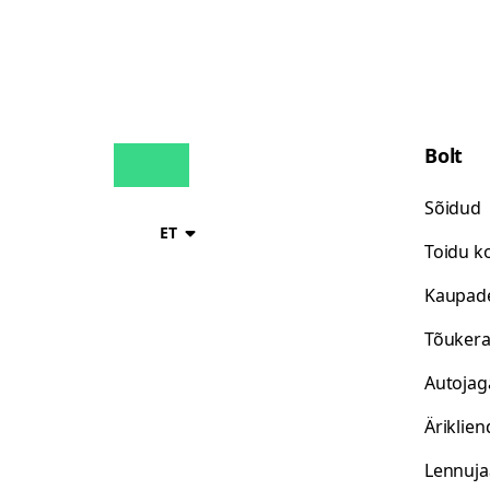
Bolt
Sõidud
ET
Toidu k
Kaupad
Tõukera
Autoja
Äriklien
Lennuj