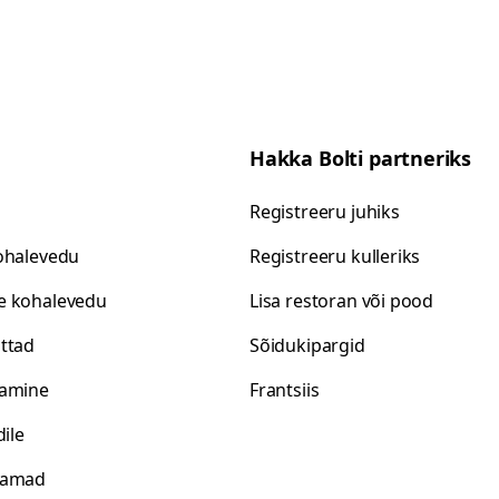
Hakka Bolti partneriks
Registreeru juhiks
ohalevedu
Registreeru kulleriks
e kohalevedu
Lisa restoran või pood
ttad
Sõidukipargid
gamine
Frantsiis
dile
aamad