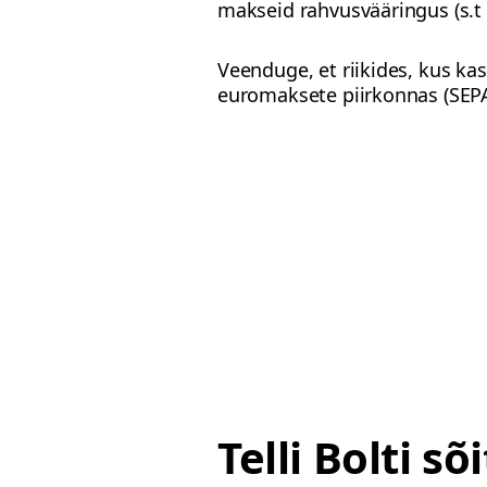
makseid rahvusvääringus (s.
Veenduge, et riikides, kus ka
euromaksete piirkonnas (SEPA
Telli Bolti sõi