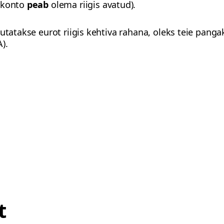
t konto
peab
olema riigis avatud).
sutatakse eurot riigis kehtiva rahana, oleks teie pang
).
t