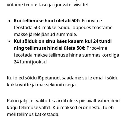
võtame teenustasu järgnevatel viisidel:
Kui tellimuse hind ületab 50€:
Proovime
teostada 50€ makse. Sõidu lõppedes teostame
makse järelejäänud summale.
Kui sõiduk on sinu käes kauem kui 24 tundi
ning tellimuse hind ei ületa 50€:
Proovime
teostada makse tellimuse hinna summas kord iga
24 tunni jooksul.
Kui oled sõidu lõpetanud, saadame sulle emaili sõidu
kokkuvõtte ja maksekinnitusega.
Palun jälgi, et valitud kaardil oleks piisavalt vahendeid
kogu tellimuse vältel. Kui maksed ei õnnestu, tuleb
meil tellimus katkestada.