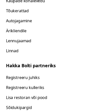
Kaupade kohalevedu
Tõukerattad
Autojagamine
Ärikliendile
Lennujaamad
Linnad
Hakka Bolti partneriks
Registreeru juhiks
Registreeru kulleriks
Lisa restoran või pood
Sõidukipargid