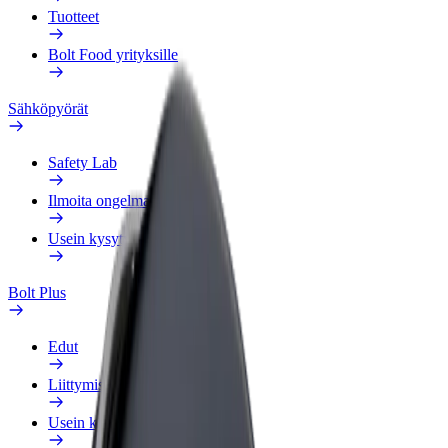
Tuotteet
Bolt Food yrityksille
Sähköpyörät
Safety Lab
Ilmoita ongelmasta
Usein kysytyt kysymykset
Bolt Plus
Edut
Liittymisohjeet
Usein kysytyt kysymykset