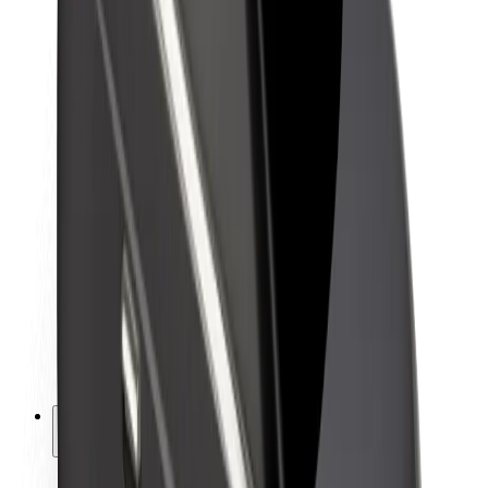
Kestävä kehitys Boltilla
Project Zero
Blogi
Uutishuone
Brändiohjeistus
Missio
Sijoittajasuhteet
Johto
Brändi
Media
Urban Fund
Turvallisuus
Matkustajan turvallisuus