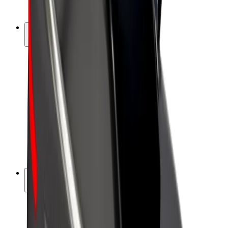
Bolt Plus
Tienaa Boltilla
Kuljettajat
Kuljettajan ansiot
Ruokalähetit
Lähetin ansiot
Bolt Food -kauppiaat
Fleeteille
Franchiset
Yritys
Työpaikat
Lisätietoja Boltista