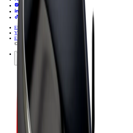
Ehdot
Yksityisyys
Evästeet
© 2026 Bolt Technology OÜ
Tuotteet
Kyydit
Sähköpotkulaudat
Bolt-kauppa
Bolt Food
Bolt Drive
Bolt for Business
Sähköpyörät