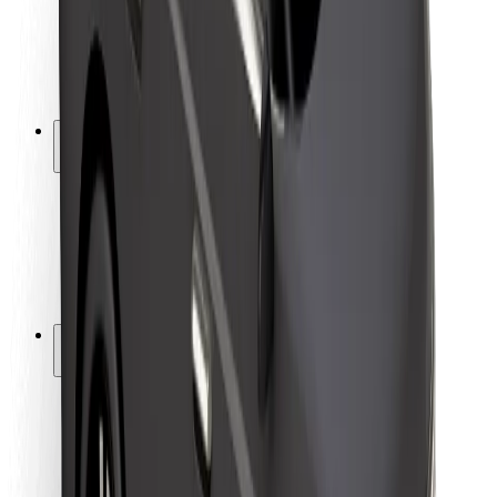
Kuljettajan turvallisuus
Potkulautojen turvallisuus
Turvallisuus Lab
Kaupungit
Sijainnit
Kaupunkiratkaisut
Lentokentät
Boltin lataustelineet
Tuki
Matkustajille
Kuljettajille
Ruokaläheteille