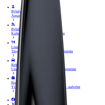
Ryhdy kuljettajaksi
Ansaitse omilla ehdoillasi
Ryhdy ruokalähetiksi
Kuljeta ruokaa ja ansaitse viikoittain
Lisää ravintola tai kauppa
Tavoita lisää asiakkaita ja kasvata ansioita
Rekisteröidy fleet-omistajaksi
Lisää autokantasi Boltiin ja tienaa enemmän
Bolt for Business
Yrityksellesi skaalatut Bolt-tuotteet ja -palvelut