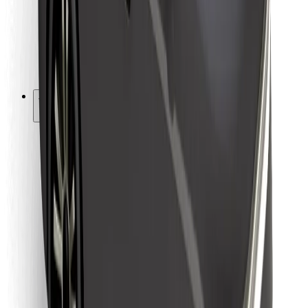
Bolt Food
Fleet Ownereille
Ravintoloille
Bolt for Business
Jotain muuta
Tavarantoimittajille
Ehdot
Evästeet
Turvallisuus
Hanki kyyti hetkessä!
Lataa Bolt-sovellus
Löydä lempiruokasi!