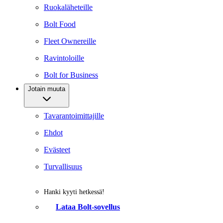
Ruokaläheteille
Bolt Food
Fleet Ownereille
Ravintoloille
Bolt for Business
Jotain muuta
Tavarantoimittajille
Ehdot
Evästeet
Turvallisuus
Hanki kyyti hetkessä!
Lataa Bolt-sovellus