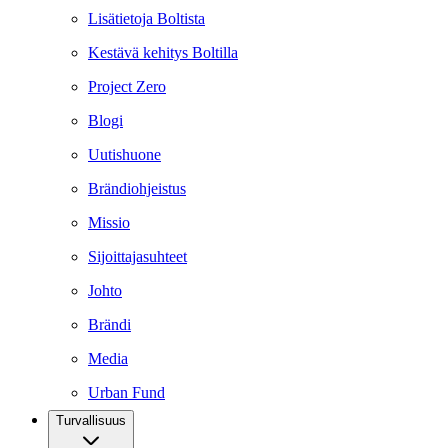
Lisätietoja Boltista
Kestävä kehitys Boltilla
Project Zero
Blogi
Uutishuone
Brändiohjeistus
Missio
Sijoittajasuhteet
Johto
Brändi
Media
Urban Fund
Turvallisuus