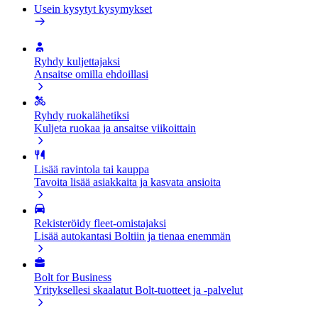
Usein kysytyt kysymykset
Ryhdy kuljettajaksi
Ansaitse omilla ehdoillasi
Ryhdy ruokalähetiksi
Kuljeta ruokaa ja ansaitse viikoittain
Lisää ravintola tai kauppa
Tavoita lisää asiakkaita ja kasvata ansioita
Rekisteröidy fleet-omistajaksi
Lisää autokantasi Boltiin ja tienaa enemmän
Bolt for Business
Yrityksellesi skaalatut Bolt-tuotteet ja -palvelut