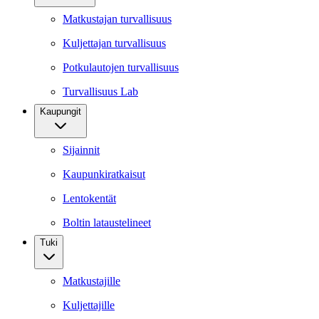
Matkustajan turvallisuus
Kuljettajan turvallisuus
Potkulautojen turvallisuus
Turvallisuus Lab
Kaupungit
Sijainnit
Kaupunkiratkaisut
Lentokentät
Boltin lataustelineet
Tuki
Matkustajille
Kuljettajille