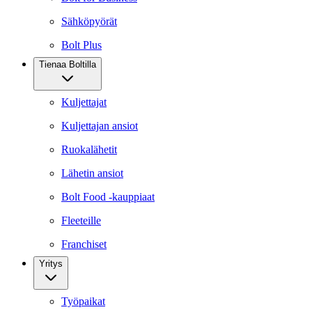
Sähköpyörät
Bolt Plus
Tienaa Boltilla
Kuljettajat
Kuljettajan ansiot
Ruokalähetit
Lähetin ansiot
Bolt Food -kauppiaat
Fleeteille
Franchiset
Yritys
Työpaikat