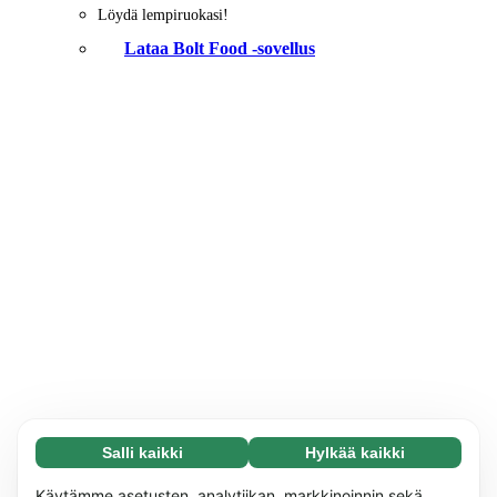
Löydä lempiruokasi!
Lataa Bolt Food -sovellus
Salli kaikki
Hylkää kaikki
Välttämätön (65)
Välttämättömät evästeet auttavat tekemään
Lue lisää
Käytämme asetusten, analytiikan, markkinoinnin sekä