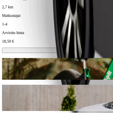
2,7 km
Matkustajat
1-4
Arvioitu hinta
18,50 €
Sähköpotkulaudat tai sähköpyörät
Liiku kaupungissa Dublin sähköpotkulaudoilla tai sähköpyörillä
Lataa Bolt-sovellus
Pääse paikasta Paddywaggon kohteeseen P
Suosittelemme Bolt-kyytipalvelua, jos etsit parasta hintaa matkalle
sinulle sopivan ajoneuvon.
Lataa Bolt-sovellus