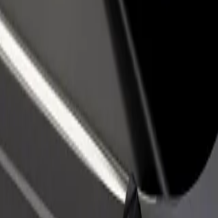
vintola tai kauppa
Rekisteröidy fleet-omistajaksi
Bol
isää asiakkaita ja kasvata
Lisää autokantasi Boltiin ja tienaa
Yri
enemmän
pal
er Gym Harcourt St
 Gym Harcourt St? Tutustu palveluihimme ja löydä täydellinen vaihtoeh
Lataa sovellus