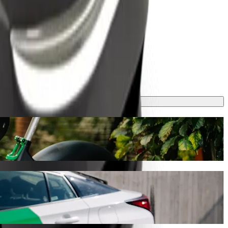
 min ja maksaa noin 9,60 € EUR. Tilaisuudesta riippumatta löydämme