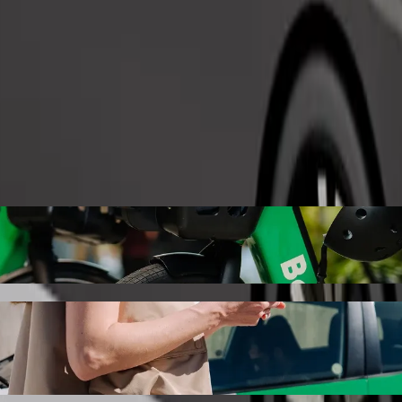
Tilaa kyyti
ower Gym Harcourt St Bolt-kyytipalvelulla
 kohteeseen Power Gym Harcourt St. Boltilla tämä matka kestää noin 11