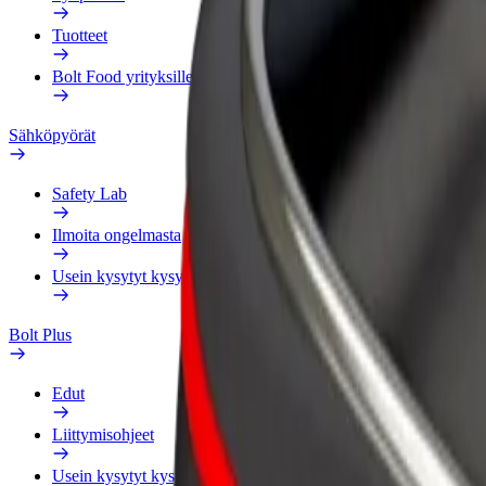
Tuotteet
Bolt Food yrityksille
Sähköpyörät
Safety Lab
Ilmoita ongelmasta
Usein kysytyt kysymykset
Bolt Plus
Edut
Liittymisohjeet
Usein kysytyt kysymykset