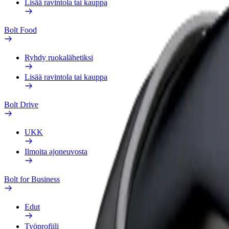
Lisää ravintola tai kauppa
Bolt Food
Ryhdy ruokalähetiksi
Lisää ravintola tai kauppa
Bolt Drive
UKK
Ilmoita ajoneuvosta
Bolt for Business
Edut
Työprofiili