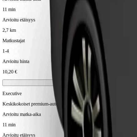
11 min
Arvioitu etäisyys
2,7 km
Matkustajat
1-4
Arvioitu hinta
10,20 €
Executive
Keskikokoiset premium-autot laadukkain mukavuuksin
Arvioitu matka-aika
11 min
Arvioitu etäisyys