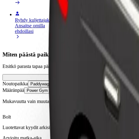
Ryhdy kuljettajaksi
Ryhdy ruokalähetiksi
Lisää ra
Ansaitse omilla
Kuljeta ruokaa ja ansaitse
Tavoita l
ehdoillasi
viikoittain
ansioita
Miten päästä paikasta Paddywaggon kohteeseen Pow
Etsitkö parasta tapaa päästä paikasta Paddywaggon kohteeseen Power
Noutopaikka
Paddywaggon
Määränpää
Power Gym Harcourt St
Mukavuutta vain muutaman napautuksen päässä!
Bolt
Luotettavat kyydit arkisilla keskikokoisilla autoilla.
Arvioitu matka-aika