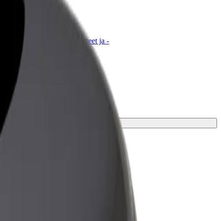
t for Business
tyksellesi skaalatut Bolt-tuotteet ja -
velut
to matkaasi varten.