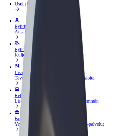
Usein kysytyt kysymykset
Ryhdy kuljettajaksi
Ansaitse omilla ehdoillasi
Ryhdy ruokalähetiksi
Kuljeta ruokaa ja ansaitse viikoittain
Lisää ravintola tai kauppa
Tavoita lisää asiakkaita ja kasvata ansioita
Rekisteröidy fleet-omistajaksi
Lisää autokantasi Boltiin ja tienaa enemmän
Bolt for Business
Yrityksellesi skaalatut Bolt-tuotteet ja -palvelut