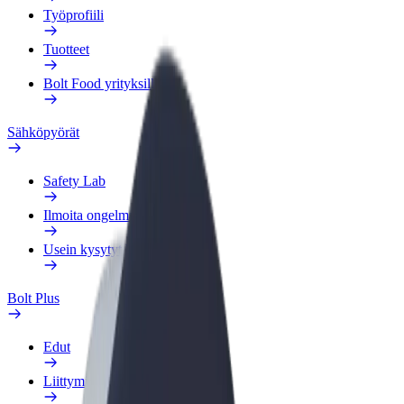
Työprofiili
Tuotteet
Bolt Food yrityksille
Sähköpyörät
Safety Lab
Ilmoita ongelmasta
Usein kysytyt kysymykset
Bolt Plus
Edut
Liittymisohjeet