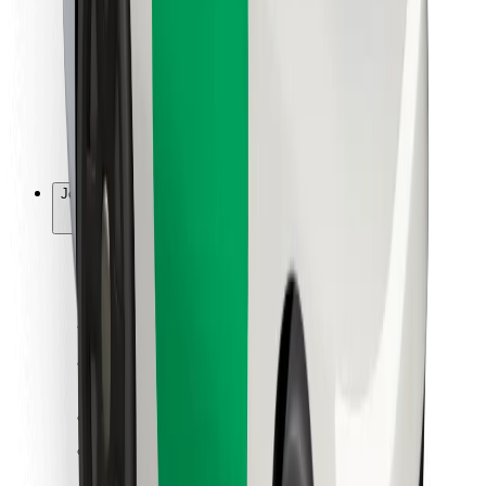
Ruokaläheteille
Bolt Food
Fleet Ownereille
Ravintoloille
Bolt for Business
Jotain muuta
Tavarantoimittajille
Ehdot
Evästeet
Turvallisuus
Hanki kyyti hetkessä!
Lataa Bolt-sovellus