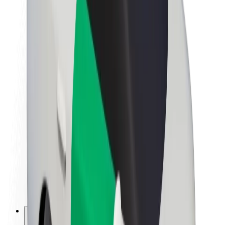
Lisätietoja Boltista
Kestävä kehitys Boltilla
Project Zero
Blogi
Uutishuone
Brändiohjeistus
Missio
Sijoittajasuhteet
Johto
Brändi
Media
Urban Fund
Turvallisuus