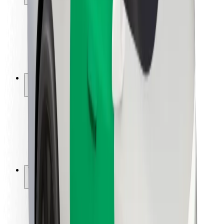
Matkustajan turvallisuus
Kuljettajan turvallisuus
Potkulautojen turvallisuus
Turvallisuus Lab
Kaupungit
Sijainnit
Kaupunkiratkaisut
Lentokentät
Boltin lataustelineet
Tuki
Matkustajille
Kuljettajille