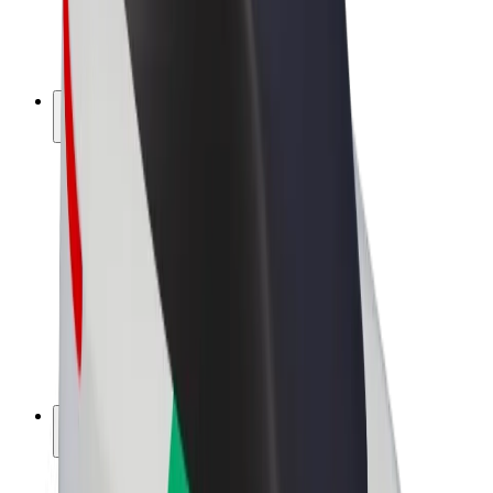
Sähköpyörät
Bolt Plus
Tienaa Boltilla
Kuljettajat
Kuljettajan ansiot
Ruokalähetit
Lähetin ansiot
Bolt Food -kauppiaat
Fleeteille
Franchiset
Yritys
Työpaikat