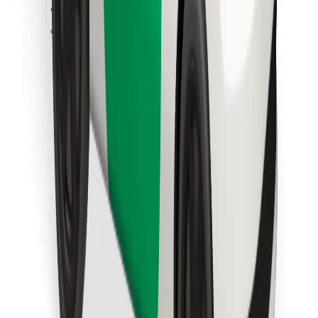
Löydä lempiruokasi!
Lataa Bolt Food -sovellus