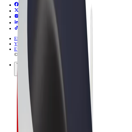
Ehdot
Yksityisyys
Evästeet
© 2026 Bolt Technology OÜ
Tuotteet
Kyydit
Sähköpotkulaudat
Bolt-kauppa
Bolt Food
Bolt Drive
Bolt for Business