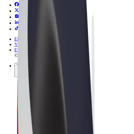
Ehdot
Yksityisyys
Evästeet
© 2026 Bolt Technology OÜ
Tuotteet
Kyydit
Sähköpotkulaudat
Bolt-kauppa
Bolt Food
Bolt Drive
Bolt for Business