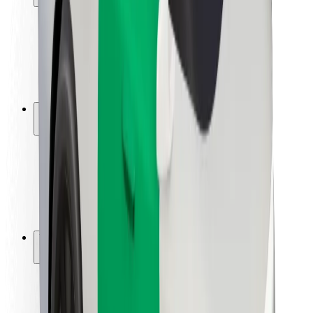
Matkustajan turvallisuus
Kuljettajan turvallisuus
Potkulautojen turvallisuus
Turvallisuus Lab
Kaupungit
Sijainnit
Kaupunkiratkaisut
Lentokentät
Boltin lataustelineet
Tuki
Matkustajille
Kuljettajille