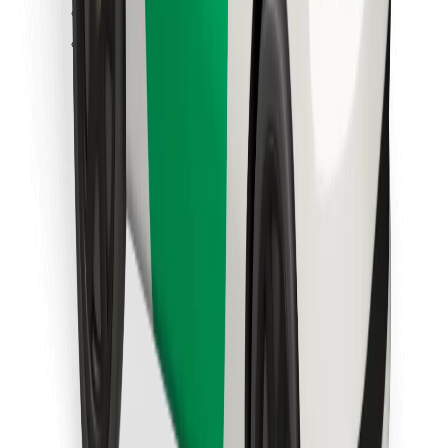
Löydä lempiruokasi!
Lataa Bolt Food -sovellus