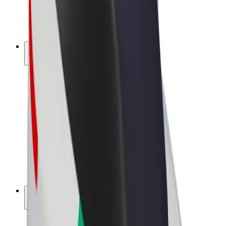
Sähköpyörät
Bolt Plus
Tienaa Boltilla
Kuljettajat
Kuljettajan ansiot
Ruokalähetit
Lähetin ansiot
Bolt Food -kauppiaat
Fleeteille
Franchiset
Yritys
Työpaikat