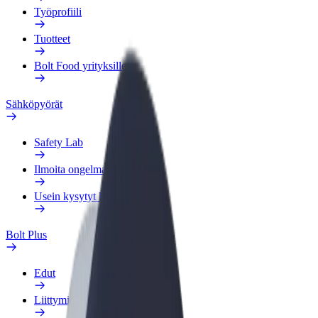
Työprofiili
Tuotteet
Bolt Food yrityksille
Sähköpyörät
Safety Lab
Ilmoita ongelmasta
Usein kysytyt kysymykset
Bolt Plus
Edut
Liittymisohjeet