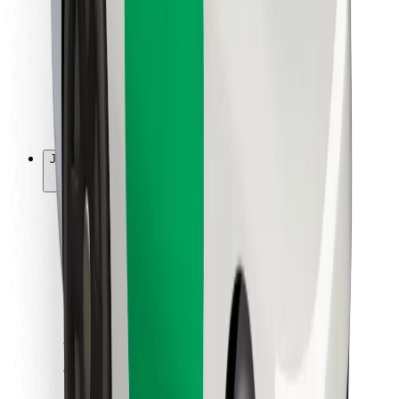
Ruokaläheteille
Bolt Food
Fleet Ownereille
Ravintoloille
Bolt for Business
Jotain muuta
Tavarantoimittajille
Ehdot
Evästeet
Turvallisuus
Hanki kyyti hetkessä!
Lataa Bolt-sovellus