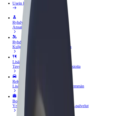
Usein kysytyt kysymykset
Ryhdy kuljettajaksi
Ansaitse omilla ehdoillasi
Ryhdy ruokalähetiksi
Kuljeta ruokaa ja ansaitse viikoittain
Lisää ravintola tai kauppa
Tavoita lisää asiakkaita ja kasvata ansioita
Rekisteröidy fleet-omistajaksi
Lisää autokantasi Boltiin ja tienaa enemmän
Bolt for Business
Yrityksellesi skaalatut Bolt-tuotteet ja -palvelut