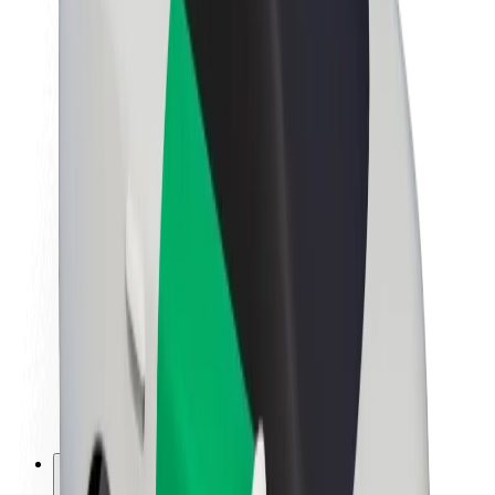
Lisätietoja Boltista
Kestävä kehitys Boltilla
Project Zero
Blogi
Uutishuone
Brändiohjeistus
Missio
Sijoittajasuhteet
Johto
Brändi
Media
Urban Fund
Turvallisuus