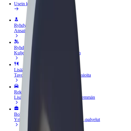
Usein kysytyt kysymykset
Ryhdy kuljettajaksi
Ansaitse omilla ehdoillasi
Ryhdy ruokalähetiksi
Kuljeta ruokaa ja ansaitse viikoittain
Lisää ravintola tai kauppa
Tavoita lisää asiakkaita ja kasvata ansioita
Rekisteröidy fleet-omistajaksi
Lisää autokantasi Boltiin ja tienaa enemmän
Bolt for Business
Yrityksellesi skaalatut Bolt-tuotteet ja -palvelut