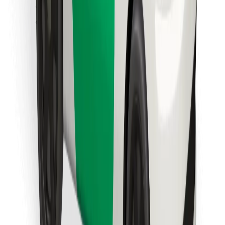
Löydä lempiruokasi!
Lataa Bolt Food -sovellus