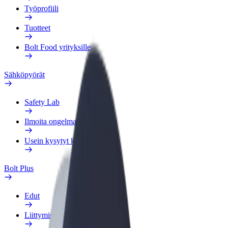
Työprofiili
Tuotteet
Bolt Food yrityksille
Sähköpyörät
Safety Lab
Ilmoita ongelmasta
Usein kysytyt kysymykset
Bolt Plus
Edut
Liittymisohjeet