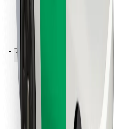
Ruokaläheteille
Bolt Food
Fleet Ownereille
Ravintoloille
Bolt for Business
Jotain muuta
Tavarantoimittajille
Ehdot
Evästeet
Turvallisuus
Hanki kyyti hetkessä!
Lataa Bolt-sovellus