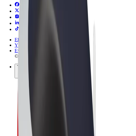
Ehdot
Yksityisyys
Evästeet
© 2026 Bolt Technology OÜ
Tuotteet
Kyydit
Sähköpotkulaudat
Bolt-kauppa
Bolt Food
Bolt Drive
Bolt for Business