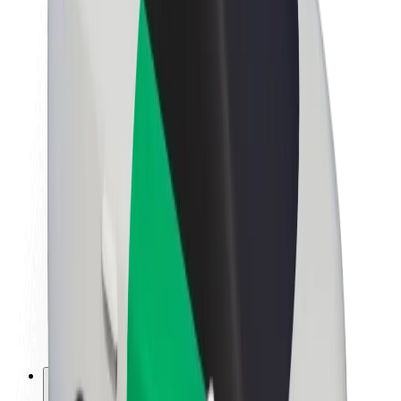
Lisätietoja Boltista
Kestävä kehitys Boltilla
Project Zero
Blogi
Uutishuone
Brändiohjeistus
Missio
Sijoittajasuhteet
Johto
Brändi
Media
Urban Fund
Turvallisuus