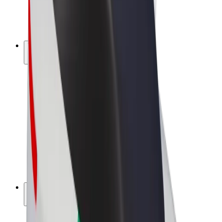
Sähköpyörät
Bolt Plus
Tienaa Boltilla
Kuljettajat
Kuljettajan ansiot
Ruokalähetit
Lähetin ansiot
Bolt Food -kauppiaat
Fleeteille
Franchiset
Yritys
Työpaikat