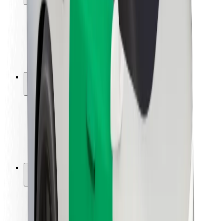
Matkustajan turvallisuus
Kuljettajan turvallisuus
Potkulautojen turvallisuus
Turvallisuus Lab
Kaupungit
Sijainnit
Kaupunkiratkaisut
Lentokentät
Boltin lataustelineet
Tuki
Matkustajille
Kuljettajille