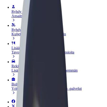
Ryhdy kuljettajaksi
Ansaitse omilla ehdoillasi
Ryhdy ruokalähetiksi
Kuljeta ruokaa ja ansaitse viikoittain
Lisää ravintola tai kauppa
Tavoita lisää asiakkaita ja kasvata ansioita
Rekisteröidy fleet-omistajaksi
Lisää autokantasi Boltiin ja tienaa enemmän
Bolt for Business
Yrityksellesi skaalatut Bolt-tuotteet ja -palvelut