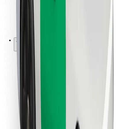
Bolt Food
Fleet Ownereille
Ravintoloille
Bolt for Business
Jotain muuta
Tavarantoimittajille
Ehdot
Evästeet
Turvallisuus
Hanki kyyti hetkessä!
Lataa Bolt-sovellus
Löydä lempiruokasi!