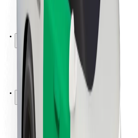
Kuljettajan turvallisuus
Potkulautojen turvallisuus
Turvallisuus Lab
Kaupungit
Sijainnit
Kaupunkiratkaisut
Lentokentät
Boltin lataustelineet
Tuki
Matkustajille
Kuljettajille
Ruokaläheteille