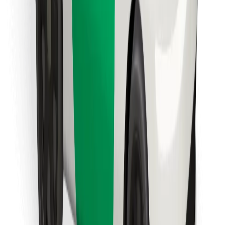
Lataa Bolt Food -sovellus