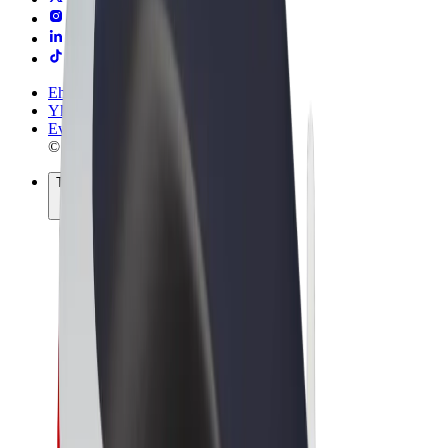
Ehdot
Yksityisyys
Evästeet
© 2026 Bolt Technology OÜ
Tuotteet
Kyydit
Sähköpotkulaudat
Bolt-kauppa
Bolt Food
Bolt Drive
Bolt for Business
Sähköpyörät