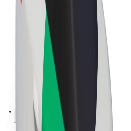
Kestävä kehitys Boltilla
Project Zero
Blogi
Uutishuone
Brändiohjeistus
Missio
Sijoittajasuhteet
Johto
Brändi
Media
Urban Fund
Turvallisuus
Matkustajan turvallisuus