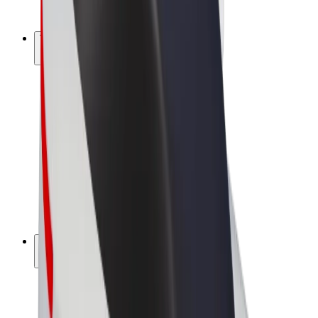
Bolt Plus
Tienaa Boltilla
Kuljettajat
Kuljettajan ansiot
Ruokalähetit
Lähetin ansiot
Bolt Food -kauppiaat
Fleeteille
Franchiset
Yritys
Työpaikat
Lisätietoja Boltista