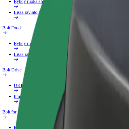
Ryhdy ruokalähetiksi
Lisää ravintola tai kauppa
Bolt Food
Ryhdy ruokalähetiksi
Lisää ravintola tai kauppa
Bolt Drive
UKK
Ilmoita ajoneuvosta
Bolt for Business
Edut