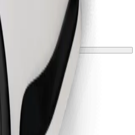
 tyynyllä.