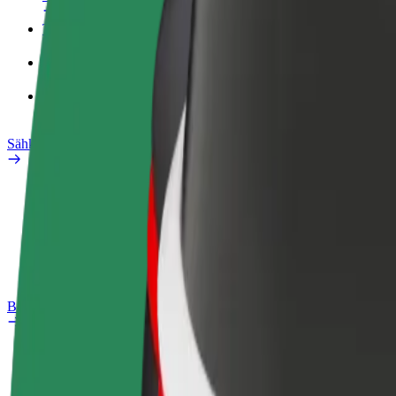
Työprofiili
Tuotteet
Bolt Food yrityksille
Sähköpyörät
Safety Lab
Ilmoita ongelmasta
Usein kysytyt kysymykset
Bolt Plus
Edut
Liittymisohjeet