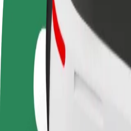
Usein kysytyt kysymykset
Ryhdy kuljettajaksi
Ryhdy ruokalähetiksi
Lisää ra
Ansaitse omilla
Kuljeta ruokaa ja ansaitse
Tavoita l
ehdoillasi
viikoittain
ansioita
Miten päästä paikasta Dworzec PKP - Gliwice kohtees
Etsitkö parasta tapaa päästä paikasta Dworzec PKP - Gliwice kohtees
Noutopaikka
Dworzec PKP - Gliwice
Määränpää
Pyrzowice Port Lotniczy (Katowice Airport)
Mukavuutta vain muutaman napautuksen päässä!
Bolt