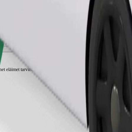
Tilaa kyyti
t eläimet tarvitsevat kuljetuskopan ja istuimet on suojattava peitolla tai