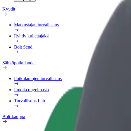
Kyydit
Matkustajan turvallisuus
Ryhdy kuljettajaksi
Bolt Send
Sähköpotkulaudat
Potkulautojen turvallisuus
Ilmoita ongelmasta
Turvallisuus Lab
Bolt-kauppa