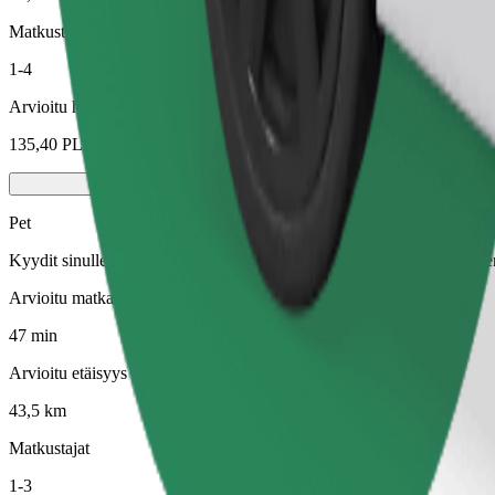
Matkustajat
1-4
Arvioitu hinta
135,40 PLN
Pet
Kyydit sinulle ja lemmikillesi. Koirien on käytettävä kuonokoppa, piene
Arvioitu matka-aika
47 min
Arvioitu etäisyys
43,5 km
Matkustajat
1-3