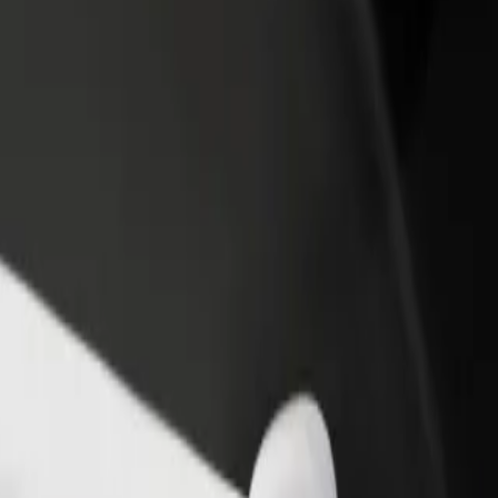
vintola tai kauppa
Rekisteröidy fleet-omistajaksi
Bol
isää asiakkaita ja kasvata
Lisää autokantasi Boltiin ja tienaa
Yri
enemmän
pal
een Pyrzowice Port Lotniczy (Katowice Airport)
een Pyrzowice Port Lotniczy (Katowice Airport)? Tutustu palveluihimme
Lataa sovellus