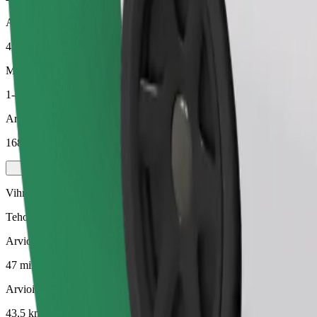
Arvioitu etäisyys
43,5 km
Matkustajat
1-4
Arvioitu hinta
168,00 PLN
Vihreä
Tehokkaat kyydit hybridi- ja sähköautoilla
Arvioitu matka-aika
47 min
Arvioitu etäisyys
43,5 km