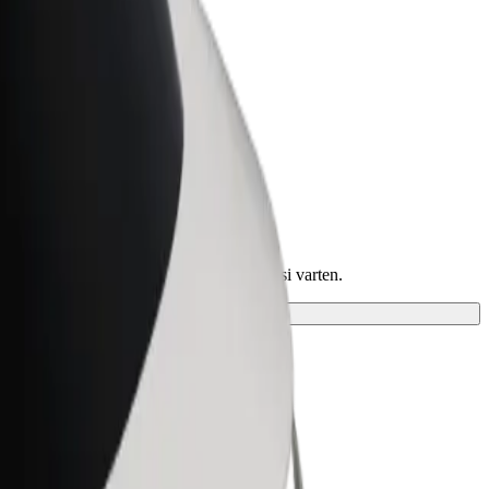
t for Business
tyksellesi skaalatut Bolt-tuotteet ja -
velut
 ja löydä täydellinen vaihtoehto matkaasi varten.