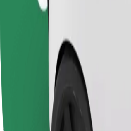
Luotettavat kyydit arkisilla keskikokoisilla autoilla.
Arvioitu matka-aika
47 min
Arvioitu etäisyys
43,5 km
Matkustajat
1-4
Arvioitu hinta
138,80 PLN
Comfort
Isommat autot, enemmän jalka- ja tavaratilaa.
Arvioitu matka-aika
47 min