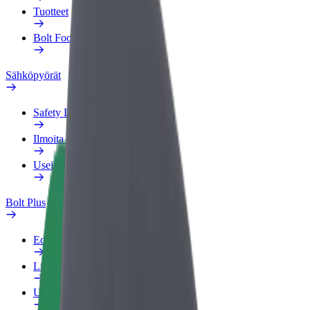
Tuotteet
Bolt Food yrityksille
Sähköpyörät
Safety Lab
Ilmoita ongelmasta
Usein kysytyt kysymykset
Bolt Plus
Edut
Liittymisohjeet
Usein kysytyt kysymykset