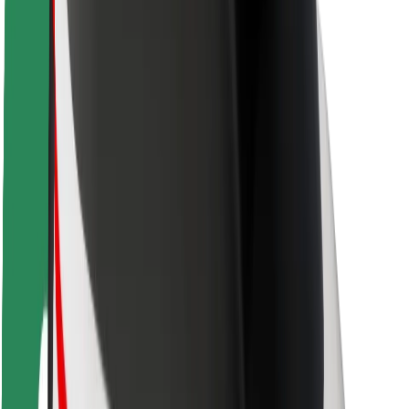
Kuljettajan turvallisuus
Potkulautojen turvallisuus
Turvallisuus Lab
Kaupungit
Sijainnit
Kaupunkiratkaisut
Lentokentät
Boltin lataustelineet
Tuki
Matkustajille
Kuljettajille
Ruokaläheteille