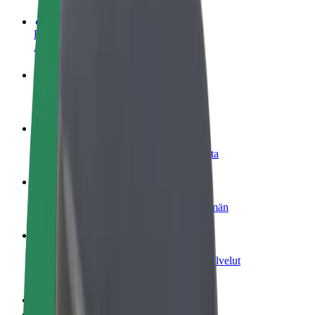
Ryhdy kuljettajaksi
Ansaitse omilla ehdoillasi
Ryhdy ruokalähetiksi
Kuljeta ruokaa ja ansaitse viikoittain
Lisää ravintola tai kauppa
Tavoita lisää asiakkaita ja kasvata ansioita
Rekisteröidy fleet-omistajaksi
Lisää autokantasi Boltiin ja tienaa enemmän
Bolt for Business
Yrityksellesi skaalatut Bolt-tuotteet ja -palvelut