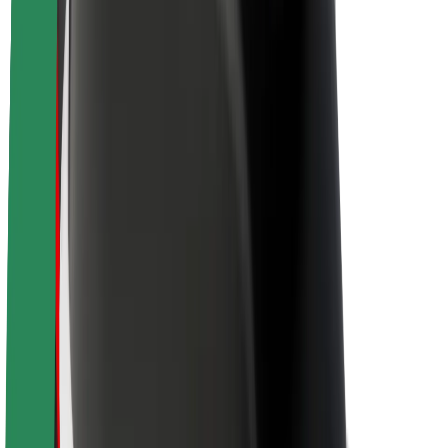
Kestävä kehitys Boltilla
Project Zero
Blogi
Uutishuone
Brändiohjeistus
Missio
Sijoittajasuhteet
Johto
Brändi
Media
Urban Fund
Turvallisuus
Matkustajan turvallisuus