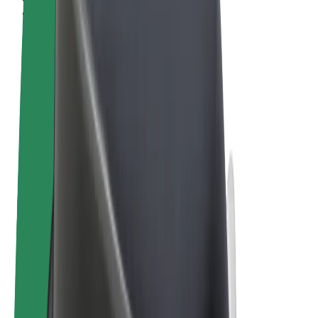
Ehdot
Yksityisyys
Evästeet
© 2026 Bolt Technology OÜ
Tuotteet
Kyydit
Sähköpotkulaudat
Bolt-kauppa
Bolt Food
Bolt Drive
Bolt for Business
Sähköpyörät