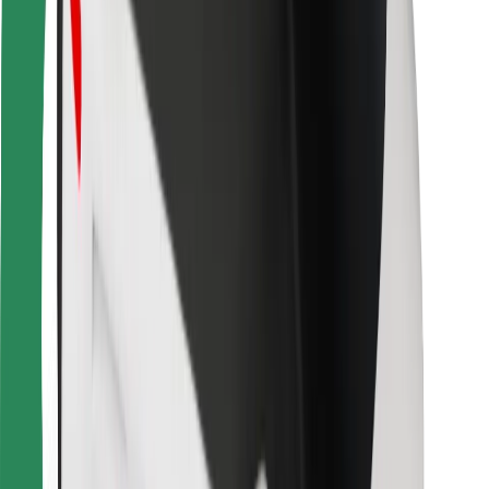
Bolt Food
Fleet Ownereille
Ravintoloille
Bolt for Business
Jotain muuta
Tavarantoimittajille
Ehdot
Evästeet
Turvallisuus
Hanki kyyti hetkessä!
Lataa Bolt-sovellus
Löydä lempiruokasi!