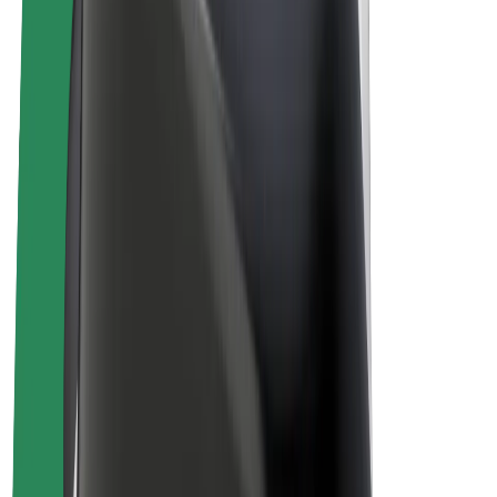
Bolt Plus
Tienaa Boltilla
Kuljettajat
Kuljettajan ansiot
Ruokalähetit
Lähetin ansiot
Bolt Food -kauppiaat
Fleeteille
Franchiset
Yritys
Työpaikat
Lisätietoja Boltista