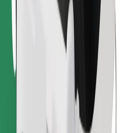
Lataa Bolt Food -sovellus