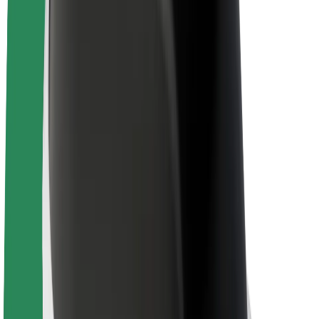
Lisätietoja Boltista
Kestävä kehitys Boltilla
Project Zero
Blogi
Uutishuone
Brändiohjeistus
Missio
Sijoittajasuhteet
Johto
Brändi
Media
Urban Fund
Turvallisuus