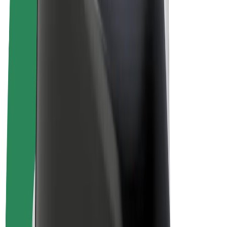
Sähköpyörät
Bolt Plus
Tienaa Boltilla
Kuljettajat
Kuljettajan ansiot
Ruokalähetit
Lähetin ansiot
Bolt Food -kauppiaat
Fleeteille
Franchiset
Yritys
Työpaikat