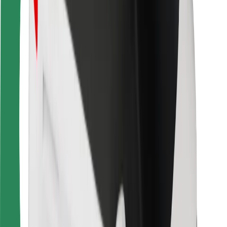
Ruokaläheteille
Bolt Food
Fleet Ownereille
Ravintoloille
Bolt for Business
Jotain muuta
Tavarantoimittajille
Ehdot
Evästeet
Turvallisuus
Hanki kyyti hetkessä!
Lataa Bolt-sovellus