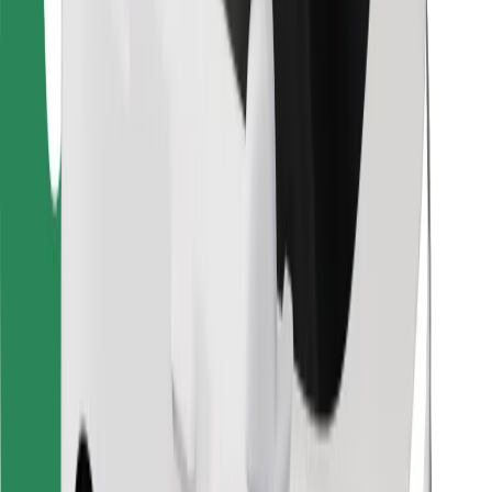
Löydä lempiruokasi!
Lataa Bolt Food -sovellus