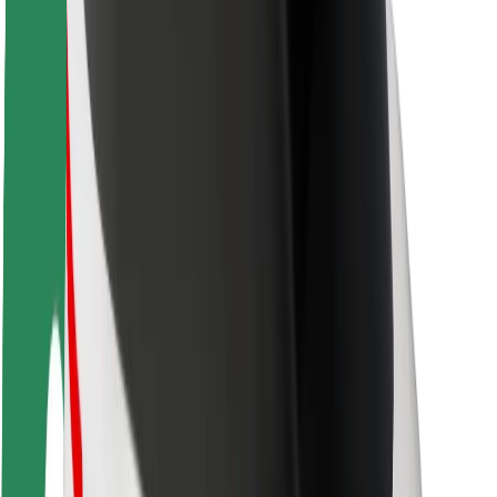
Matkustajan turvallisuus
Kuljettajan turvallisuus
Potkulautojen turvallisuus
Turvallisuus Lab
Kaupungit
Sijainnit
Kaupunkiratkaisut
Lentokentät
Boltin lataustelineet
Tuki
Matkustajille
Kuljettajille