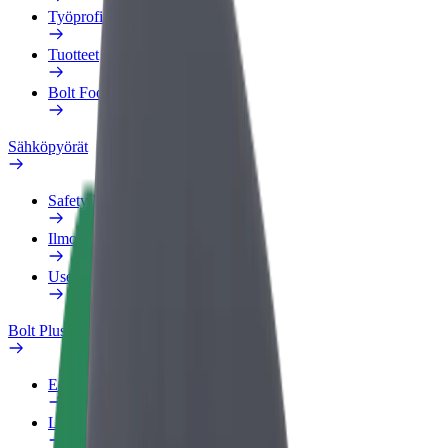
Työprofiili
Tuotteet
Bolt Food yrityksille
Sähköpyörät
Safety Lab
Ilmoita ongelmasta
Usein kysytyt kysymykset
Bolt Plus
Edut
Liittymisohjeet