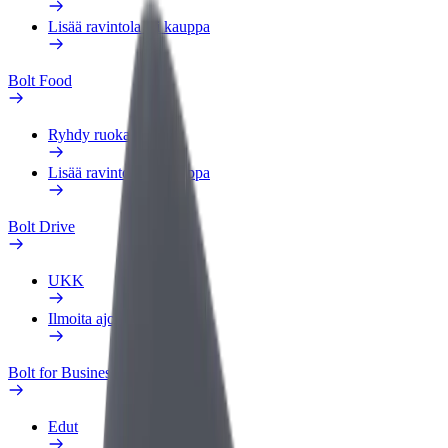
Lisää ravintola tai kauppa
Bolt Food
Ryhdy ruokalähetiksi
Lisää ravintola tai kauppa
Bolt Drive
UKK
Ilmoita ajoneuvosta
Bolt for Business
Edut