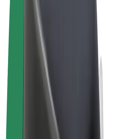
Ehdot
Yksityisyys
Evästeet
© 2026 Bolt Technology OÜ
Tuotteet
Kyydit
Sähköpotkulaudat
Bolt-kauppa
Bolt Food
Bolt Drive
Bolt for Business