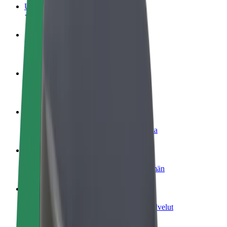
Usein kysytyt kysymykset
Ryhdy kuljettajaksi
Ansaitse omilla ehdoillasi
Ryhdy ruokalähetiksi
Kuljeta ruokaa ja ansaitse viikoittain
Lisää ravintola tai kauppa
Tavoita lisää asiakkaita ja kasvata ansioita
Rekisteröidy fleet-omistajaksi
Lisää autokantasi Boltiin ja tienaa enemmän
Bolt for Business
Yrityksellesi skaalatut Bolt-tuotteet ja -palvelut