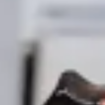
Trajets
Sécurité des passagers
Devenir partenaire chauffeur
Bolt Send
Trottinettes électriques
Sécurité à trottinette
Signaler un problème
Safety Lab
Bolt Market
Devenir livreur