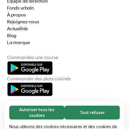
Équipe de direction
Fonds urbain
À propos
Rejoignez-nous
Actualités
Blog
La marque
Commandez une course
Commander des plats cuisinés
Autoriser tous les
Tout refuser
Nécessaires (65)
cookies
Les cookies nécessaires contribuent à rendre
En savoir plus
© 2026 Bolt Technology OÜ
notre site web utilisable en activant des
Nous utilisons des cookies nécessaires et des cookies de