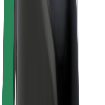
Vélos électriques
Bolt Plus
Générez des revenus avec Bolt
Chauffeur
Revenus du chauffeur
Livreur
Revenus du livreur
Commerçants Bolt Food
Flottes
Franchise
Entreprise
Rejoignez-nous