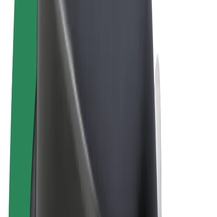
Conditions générales
Confidentialité
Cookies
© 2026 Bolt Technology OÜ
Services
Trajets
Trottinettes électriques
Bolt Market
Bolt Food
Bolt Drive
Bolt for Business