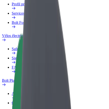
Profil professionnel
Services
Bolt Food pour les entreprises
Vélos électriques
Safety Lab
Signaler un problème
FAQ
Bolt Plus
Avantages
Comment s'inscrire