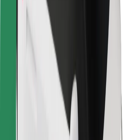
Pour les livreurs
Bolt Food
Pour les propriétaires de flotte
Pour les restaurants
Bolt for Business
Autres
Fournisseurs
Conditions générales
Cookies
Sécurité
Obtenez un trajet en quelques minutes !
Télécharger l'appli Bolt