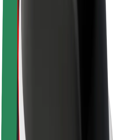
À propos de Bolt
La durabilité chez Bolt
Project Zero
Blog
Actualités
Lignes directrices de marque
Notre mission
Relations investisseurs
Équipe de direction
La marque
Ressources
Fonds urbain
Sécurité