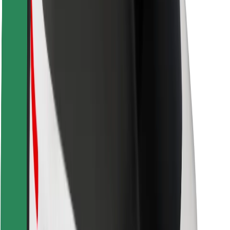
Sécurité des passagers
Sécurité des chauffeurs
Sécurité à trottinette
Safety Lab
Villes
Emplacements
Solutions pour les villes
Aéroports
Stations de charge Bolt
Support
Pour les passagers
Pour les chauffeurs