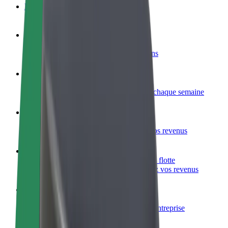
FAQ
Devenir partenaire chauffeur
Générez des revenus selon vos conditions
Devenir livreur
Livrez des repas et générez des revenus chaque semaine
Ajouter un restaurant ou un magasin
Atteignez plus de clients et augmentez vos revenus
Inscrivez-vous en tant que propriétaire de flotte
Ajoutez votre flotte sur Bolt et augmentez vos revenus
Bolt for Business
Produits et services Bolt adaptés à votre entreprise