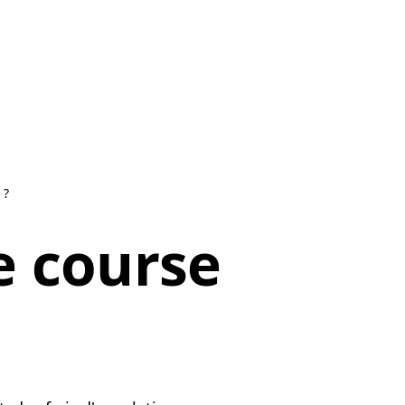
 ?
 course