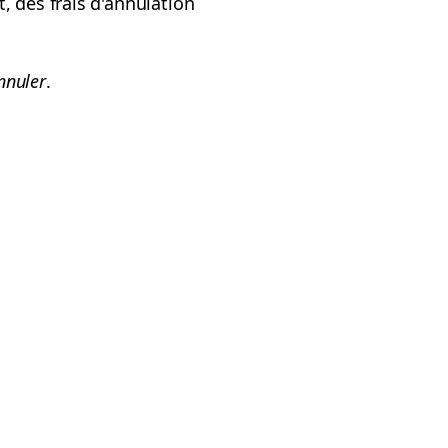
, des frais d'annulation
nnuler
.