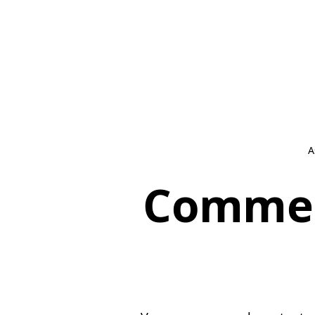
A
Commen