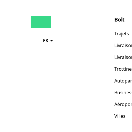
Bolt
Trajets
FR
Livraiso
Livrais
Trottine
Autopar
Busines
Aéropor
Villes