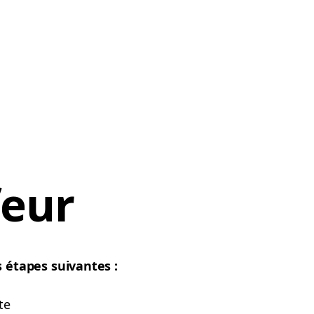
feur
 étapes suivantes :
te