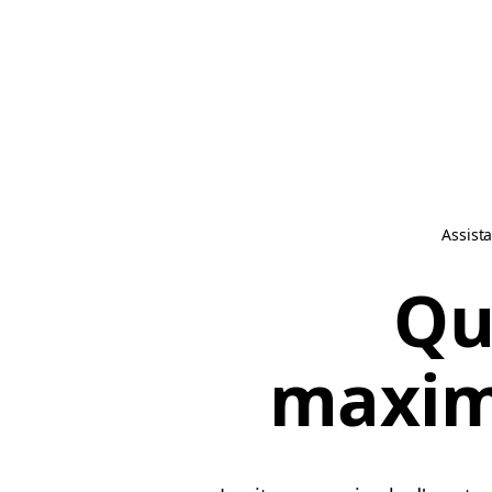
Assist
Que
maxim