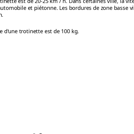
inette est de 20-25 km / h. Dans certaines ville, la vi
n automobile et piétonne. Les bordures de zone basse 
n.
 d'une trotinette est de 100 kg.