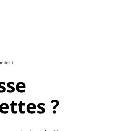
ettes ?
esse
ttes ?