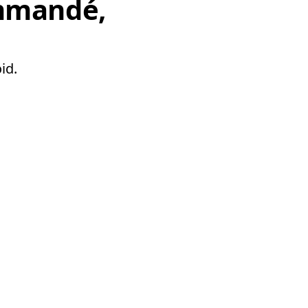
mmandé,
id.