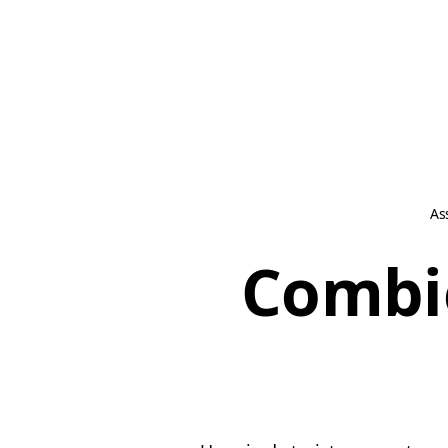
As
Combie