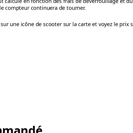
t calculé en fonction des frais de déverrouillage et du 
 le compteur continuera de tourner.
ez sur une icône de scooter sur la carte et voyez le pri
mmandé,