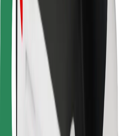
Pour les livreurs
Bolt Food
Pour les propriétaires de flotte
Pour les restaurants
Bolt for Business
Autres
Fournisseurs
Conditions générales
Cookies
Sécurité
Obtenez un trajet en quelques minutes !
Télécharger l'appli Bolt