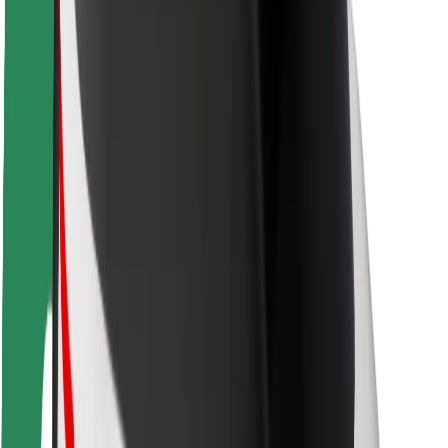
Sécurité des passagers
Sécurité des chauffeurs
Sécurité à trottinette
Safety Lab
Villes
Emplacements
Solutions pour les villes
Aéroports
Stations de charge Bolt
Support
Pour les passagers
Pour les chauffeurs