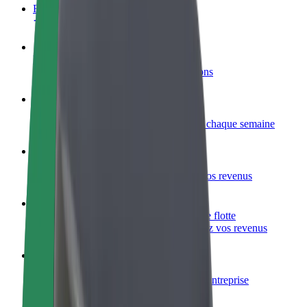
FAQ
Devenir partenaire chauffeur
Générez des revenus selon vos conditions
Devenir livreur
Livrez des repas et générez des revenus chaque semaine
Ajouter un restaurant ou un magasin
Atteignez plus de clients et augmentez vos revenus
Inscrivez-vous en tant que propriétaire de flotte
Ajoutez votre flotte sur Bolt et augmentez vos revenus
Bolt for Business
Produits et services Bolt adaptés à votre entreprise