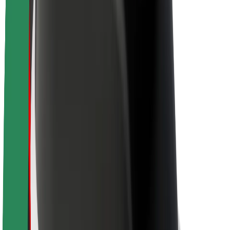
À propos de Bolt
La durabilité chez Bolt
Project Zero
Blog
Actualités
Lignes directrices de marque
Notre mission
Relations investisseurs
Équipe de direction
La marque
Ressources
Fonds urbain
Sécurité