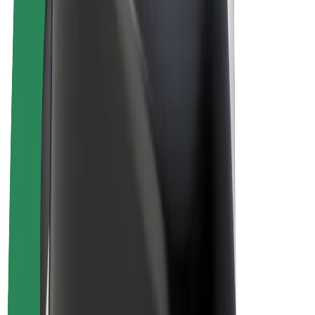
Vélos électriques
Bolt Plus
Générez des revenus avec Bolt
Chauffeur
Revenus du chauffeur
Livreur
Revenus du livreur
Commerçants Bolt Food
Flottes
Franchise
Entreprise
Rejoignez-nous