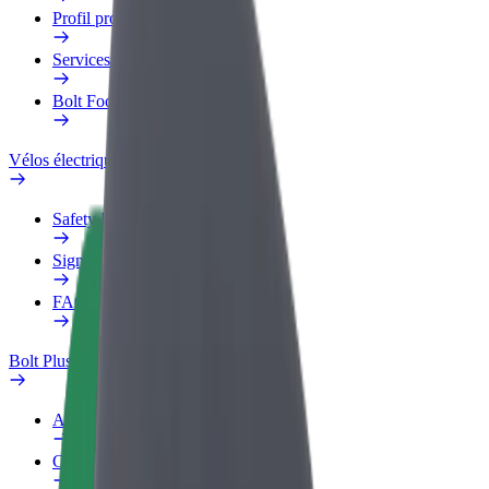
Profil professionnel
Services
Bolt Food pour les entreprises
Vélos électriques
Safety Lab
Signaler un problème
FAQ
Bolt Plus
Avantages
Comment s'inscrire