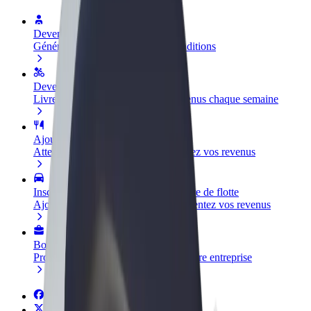
Devenir partenaire chauffeur
Générez des revenus selon vos conditions
Devenir livreur
Livrez des repas et générez des revenus chaque semaine
Ajouter un restaurant ou un magasin
Atteignez plus de clients et augmentez vos revenus
Inscrivez-vous en tant que propriétaire de flotte
Ajoutez votre flotte sur Bolt et augmentez vos revenus
Bolt for Business
Produits et services Bolt adaptés à votre entreprise