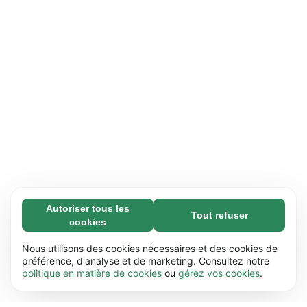
Autoriser tous les
Tout refuser
Nécessaires (65)
cookies
Les cookies nécessaires contribuent à rendre
En savoir plus
notre site web utilisable en activant des
Nous utilisons des cookies nécessaires et des cookies de
fonctions de base comme la navigation de
préférence, d'analyse et de marketing. Consultez notre
Préférences (17)
politique en matière de cookies
ou
gérez vos cookies
.
page. Le site web ne peut pas fonctionner
Les cookies de préférences permettent à notre
En savoir plus
correctement sans ces cookies.
En savoir plus
site web de retenir des informations qui