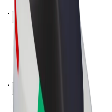
Bolt Plus
Générez des revenus avec Bolt
Chauffeur
Revenus du chauffeur
Livreur
Revenus du livreur
Commerçants Bolt Food
Flottes
Franchise
Entreprise
Rejoignez-nous
À propos de Bolt