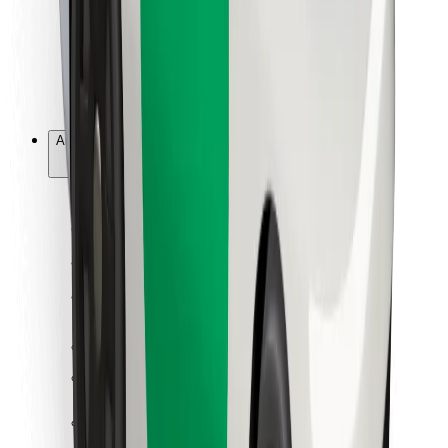
Bolt Food
Pour les propriétaires de flotte
Pour les restaurants
Bolt for Business
Autres
Fournisseurs
Conditions générales
Cookies
Sécurité
Obtenez un trajet en quelques minutes !
Télécharger l'appli Bolt
Retrouvez tous vos plats favoris !