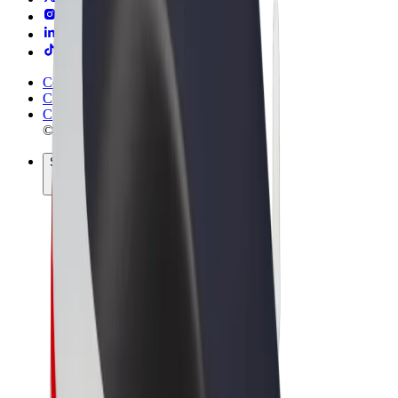
Conditions générales
Confidentialité
Cookies
© 2026 Bolt Technology OÜ
Services
Trajets
Trottinettes électriques
Bolt Market
Bolt Food
Bolt Drive
Bolt for Business
Vélos électriques