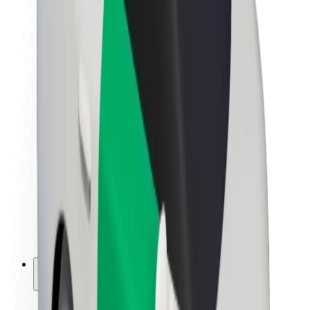
La durabilité chez Bolt
Project Zero
Blog
Actualités
Lignes directrices de marque
Notre mission
Relations investisseurs
Équipe de direction
La marque
Ressources
Fonds urbain
Sécurité
Sécurité des passagers