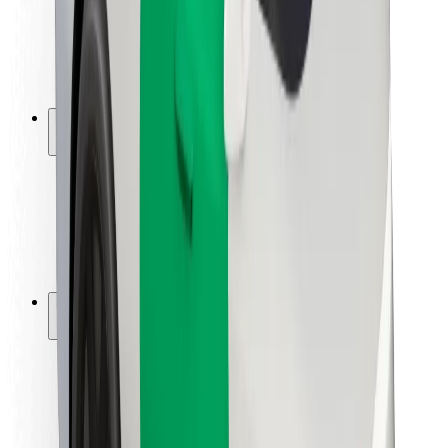
Sécurité des chauffeurs
Sécurité à trottinette
Safety Lab
Villes
Emplacements
Solutions pour les villes
Aéroports
Stations de charge Bolt
Support
Pour les passagers
Pour les chauffeurs
Pour les livreurs