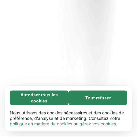
Autoriser tous les
Tout refuser
Nécessaires (65)
cookies
Les cookies nécessaires contribuent à rendre
En savoir plus
notre site web utilisable en activant des
Nous utilisons des cookies nécessaires et des cookies de
fonctions de base comme la navigation de
préférence, d'analyse et de marketing. Consultez notre
Préférences (17)
politique en matière de cookies
ou
gérez vos cookies
.
page. Le site web ne peut pas fonctionner
Les cookies de préférences permettent à notre
En savoir plus
correctement sans ces cookies.
En savoir plus
site web de retenir des informations qui