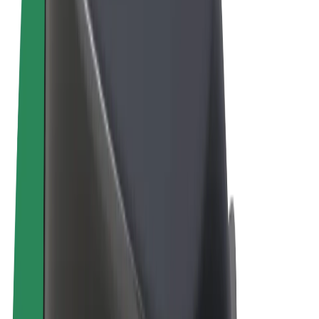
Conditions générales
Confidentialité
Cookies
© 2026 Bolt Technology OÜ
Services
Trajets
Trottinettes électriques
Bolt Market
Bolt Food
Bolt Drive
Bolt for Business