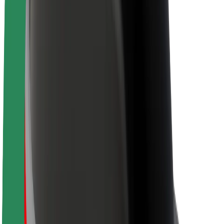
À propos de Bolt
La durabilité chez Bolt
Project Zero
Blog
Actualités
Lignes directrices de marque
Notre mission
Relations investisseurs
Équipe de direction
La marque
Ressources
Fonds urbain
Sécurité