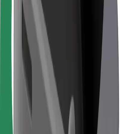
Pour les livreurs
Bolt Food
Pour les propriétaires de flotte
Pour les restaurants
Bolt for Business
Autres
Fournisseurs
Conditions générales
Cookies
Sécurité
Obtenez un trajet en quelques minutes !
Télécharger l'appli Bolt