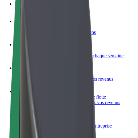
FAQ
Devenir partenaire chauffeur
Générez des revenus selon vos conditions
Devenir livreur
Livrez des repas et générez des revenus chaque semaine
Ajouter un restaurant ou un magasin
Atteignez plus de clients et augmentez vos revenus
Inscrivez-vous en tant que propriétaire de flotte
Ajoutez votre flotte sur Bolt et augmentez vos revenus
Bolt for Business
Produits et services Bolt adaptés à votre entreprise