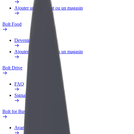
Ajouter un restaurant ou un magasin
Bolt Food
Devenir livreur
Ajouter un restaurant ou un magasin
Bolt Drive
FAQ
Signaler un véhicule
Bolt for Business
Avantages