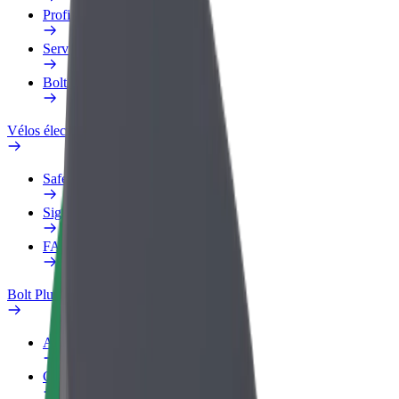
Profil professionnel
Services
Bolt Food pour les entreprises
Vélos électriques
Safety Lab
Signaler un problème
FAQ
Bolt Plus
Avantages
Comment s'inscrire