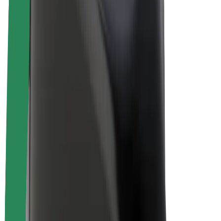
Vélos électriques
Bolt Plus
Générez des revenus avec Bolt
Chauffeur
Revenus du chauffeur
Livreur
Revenus du livreur
Commerçants Bolt Food
Flottes
Franchise
Entreprise
Rejoignez-nous