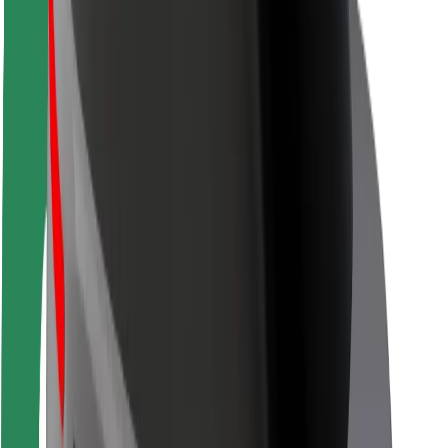
Sécurité des passagers
Sécurité des chauffeurs
Sécurité à trottinette
Safety Lab
Villes
Emplacements
Solutions pour les villes
Aéroports
Stations de charge Bolt
Support
Pour les passagers
Pour les chauffeurs