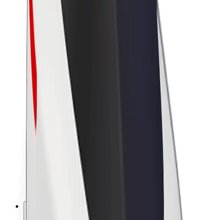
À propos de Bolt
La durabilité chez Bolt
Project Zero
Blog
Actualités
Lignes directrices de marque
Notre mission
Relations investisseurs
Équipe de direction
La marque
Ressources
Fonds urbain
Sécurité