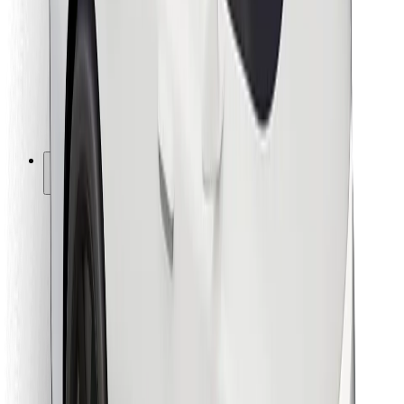
Pour les livreurs
Bolt Food
Pour les propriétaires de flotte
Pour les restaurants
Bolt for Business
Autres
Fournisseurs
Conditions générales
Cookies
Sécurité
Obtenez un trajet en quelques minutes !
Télécharger l'appli Bolt