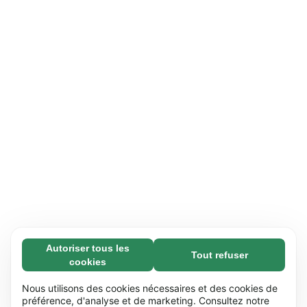
Autoriser tous les
Tout refuser
Nécessaires (65)
cookies
Les cookies nécessaires contribuent à rendre
En savoir plus
notre site web utilisable en activant des
Nous utilisons des cookies nécessaires et des cookies de
fonctions de base comme la navigation de
préférence, d'analyse et de marketing. Consultez notre