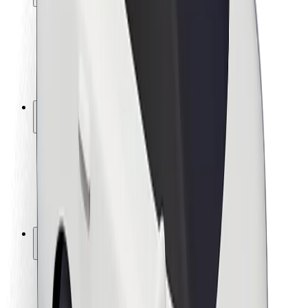
Sécurité des passagers
Sécurité des chauffeurs
Sécurité à trottinette
Safety Lab
Villes
Emplacements
Solutions pour les villes
Aéroports
Stations de charge Bolt
Support
Pour les passagers
Pour les chauffeurs