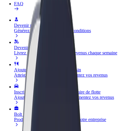
FAQ
Devenir partenaire chauffeur
Générez des revenus selon vos conditions
Devenir livreur
Livrez des repas et générez des revenus chaque semaine
Ajouter un restaurant ou un magasin
Atteignez plus de clients et augmentez vos revenus
Inscrivez-vous en tant que propriétaire de flotte
Ajoutez votre flotte sur Bolt et augmentez vos revenus
Bolt for Business
Produits et services Bolt adaptés à votre entreprise