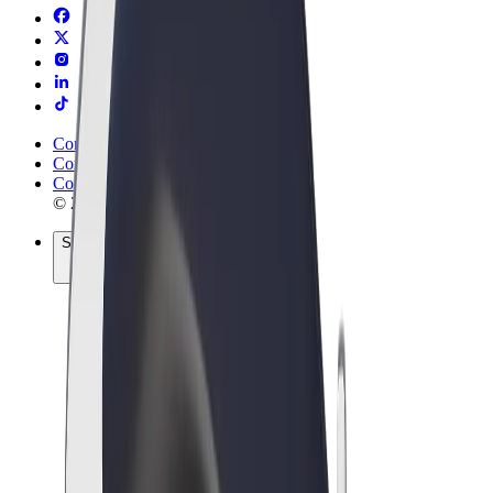
Conditions générales
Confidentialité
Cookies
© 2026 Bolt Technology OÜ
Services
Trajets
Trottinettes électriques
Bolt Market
Bolt Food
Bolt Drive
Bolt for Business