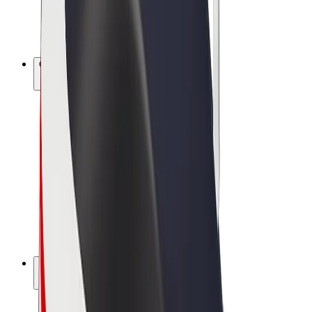
Vélos électriques
Bolt Plus
Générez des revenus avec Bolt
Chauffeur
Revenus du chauffeur
Livreur
Revenus du livreur
Commerçants Bolt Food
Flottes
Franchise
Entreprise
Rejoignez-nous