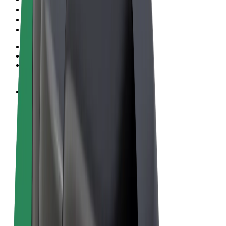
Conditions générales
Confidentialité
Cookies
© 2026 Bolt Technology OÜ
Services
Trajets
Trottinettes électriques
Bolt Market
Bolt Food
Bolt Drive
Bolt for Business
Vélos électriques