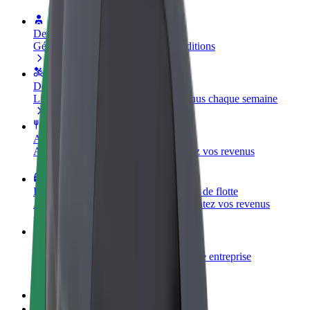
Devenir partenaire chauffeur
Générez des revenus selon vos conditions
Devenir livreur
Livrez des repas et générez des revenus chaque semaine
Ajouter un restaurant ou un magasin
Atteignez plus de clients et augmentez vos revenus
Inscrivez-vous en tant que propriétaire de flotte
Ajoutez votre flotte sur Bolt et augmentez vos revenus
Bolt for Business
Produits et services Bolt adaptés à votre entreprise