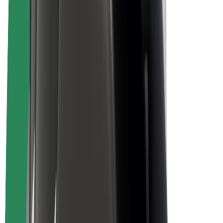
La durabilité chez Bolt
Project Zero
Blog
Actualités
Lignes directrices de marque
Notre mission
Relations investisseurs
Équipe de direction
La marque
Ressources
Fonds urbain
Sécurité
Sécurité des passagers