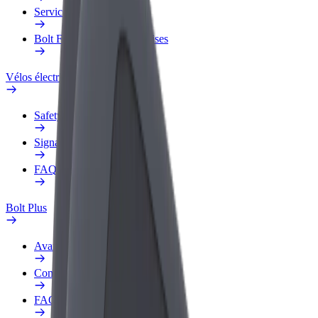
Services
Bolt Food pour les entreprises
Vélos électriques
Safety Lab
Signaler un problème
FAQ
Bolt Plus
Avantages
Comment s'inscrire
FAQ