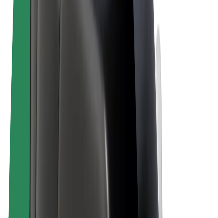
Bolt Plus
Générez des revenus avec Bolt
Chauffeur
Revenus du chauffeur
Livreur
Revenus du livreur
Commerçants Bolt Food
Flottes
Franchise
Entreprise
Rejoignez-nous
À propos de Bolt