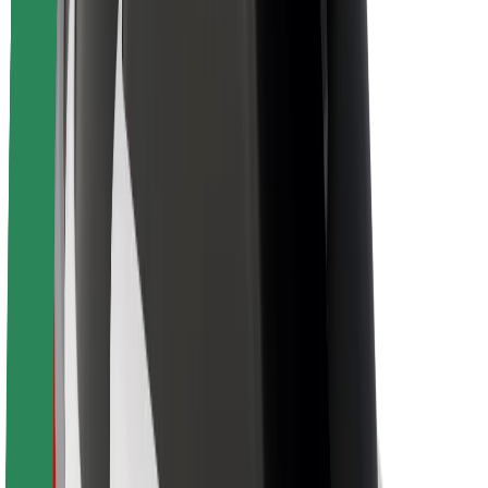
Sécurité des chauffeurs
Sécurité à trottinette
Safety Lab
Villes
Emplacements
Solutions pour les villes
Aéroports
Stations de charge Bolt
Support
Pour les passagers
Pour les chauffeurs
Pour les livreurs