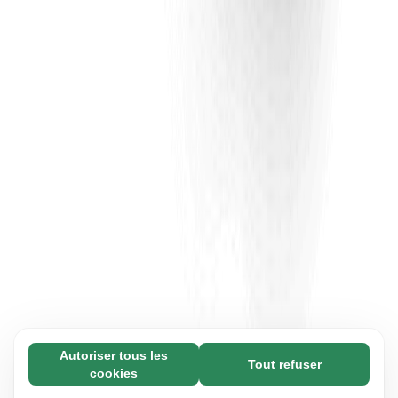
Autoriser tous les
Tout refuser
Nécessaires (65)
cookies
Les cookies nécessaires contribuent à rendre
En savoir plus