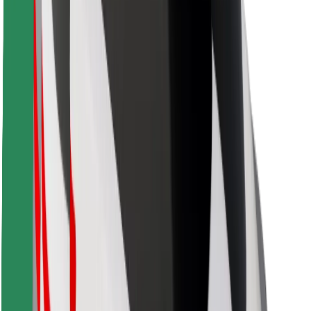
Bolt Food
Pour les propriétaires de flotte
Pour les restaurants
Bolt for Business
Autres
Fournisseurs
Conditions générales
Cookies
Sécurité
Obtenez un trajet en quelques minutes !
Télécharger l'appli Bolt
Retrouvez tous vos plats favoris !