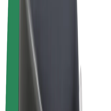
Bolt Plus
Générez des revenus avec Bolt
Chauffeur
Revenus du chauffeur
Livreur
Revenus du livreur
Commerçants Bolt Food
Flottes
Franchise
Entreprise
Rejoignez-nous
À propos de Bolt