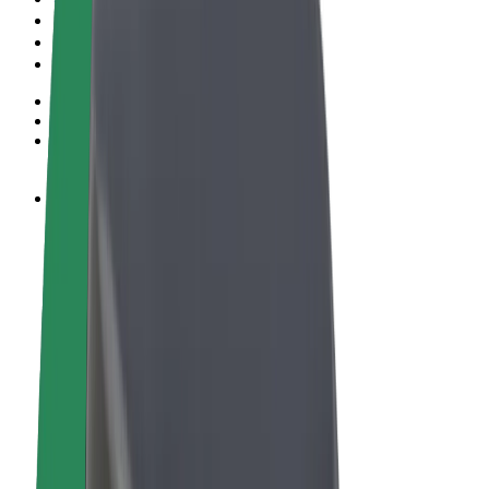
Conditions générales
Confidentialité
Cookies
© 2026 Bolt Technology OÜ
Services
Trajets
Trottinettes électriques
Bolt Market
Bolt Food
Bolt Drive
Bolt for Business
Vélos électriques