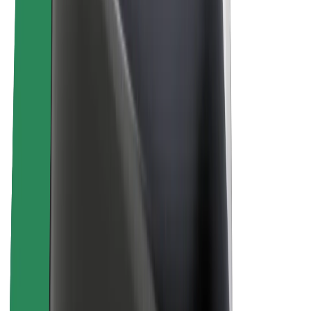
La durabilité chez Bolt
Project Zero
Blog
Actualités
Lignes directrices de marque
Notre mission
Relations investisseurs
Équipe de direction
La marque
Ressources
Fonds urbain
Sécurité
Sécurité des passagers