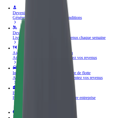
Devenir partenaire chauffeur
Générez des revenus selon vos conditions
Devenir livreur
Livrez des repas et générez des revenus chaque semaine
Ajouter un restaurant ou un magasin
Atteignez plus de clients et augmentez vos revenus
Inscrivez-vous en tant que propriétaire de flotte
Ajoutez votre flotte sur Bolt et augmentez vos revenus
Bolt for Business
Produits et services Bolt adaptés à votre entreprise