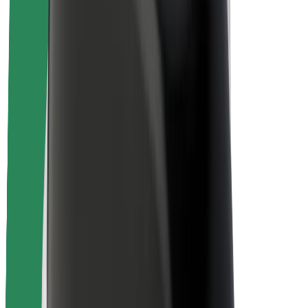
Sécurité des chauffeurs
Sécurité à trottinette
Safety Lab
Villes
Emplacements
Solutions pour les villes
Aéroports
Stations de charge Bolt
Support
Pour les passagers
Pour les chauffeurs
Pour les livreurs