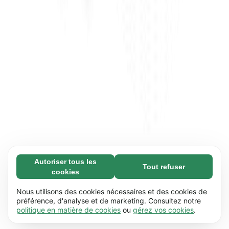
Autoriser tous les
Tout refuser
Nécessaires (65)
cookies
Les cookies nécessaires contribuent à rendre
En savoir plus
notre site web utilisable en activant des
Nous utilisons des cookies nécessaires et des cookies de
fonctions de base comme la navigation de
préférence, d'analyse et de marketing. Consultez notre
Préférences (17)
politique en matière de cookies
ou
gérez vos cookies
.
page. Le site web ne peut pas fonctionner
Les cookies de préférences permettent à notre
En savoir plus
correctement sans ces cookies.
En savoir plus
site web de retenir des informations qui