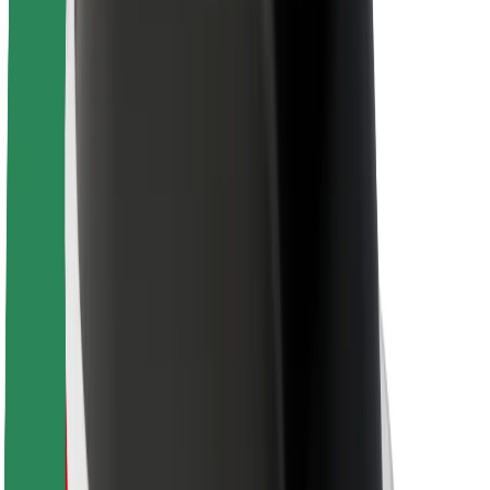
Bolt Food
Pour les propriétaires de flotte
Pour les restaurants
Bolt for Business
Autres
Fournisseurs
Conditions générales
Cookies
Sécurité
Obtenez un trajet en quelques minutes !
Télécharger l'appli Bolt
Retrouvez tous vos plats favoris !