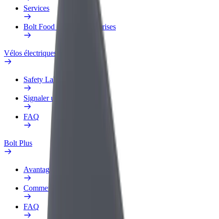
Services
Bolt Food pour les entreprises
Vélos électriques
Safety Lab
Signaler un problème
FAQ
Bolt Plus
Avantages
Comment s'inscrire
FAQ